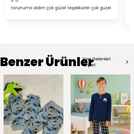
A.
G.
Y.
torunuma aldım çok güzel teşekkürler çok güzel
ü
e
Benzer Ürünler
Yeni Gelenleri
Keşfet