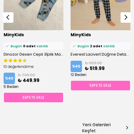
⭐️
Bu ürünü
8 kişi
favoriledi!
⭐️
Bu ürünü
16 kişi
favoriledi!
MinyKids
MinyKids
🛒
1 kişi
sepetine ekledi!
🛒
9 kişi
sepetine ekledi!
✅
Bugün
0 adet
satıldı
✅
Bugün
2 adet
satıldı
Dinozor Desen Cepli 3İplik Mavi Erkek Çocuk Pijama Takım
Everest Lacivert Düğme Detaylı %100 Pamuk Erkek Çocuk Pijama Takım
₺ 869.00
%
40
10 değerlendirme
₺ 519.99
₺ 749.00
12 Beden
%
40
₺ 449.99
SEPETE EKLE
5 Beden
SEPETE EKLE
Yeni Gelenleri
Keşfet