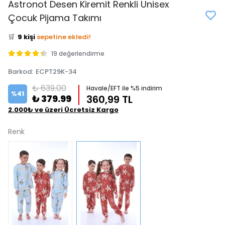
Astronot Desen Kiremit Renkli Unisex
👀
Şu an
0 kişi
inceliyor!
Çocuk Pijama Takımı
⭐️
Bu ürünü
13 kişi
favoriledi!
🛒
9 kişi
sepetine ekledi!
✅
Bugün
5 adet
satıldı
19 değerlendirme
Barkod
:
ECPT29K-34
₺ 639.00
Havale/EFT ile %5 indirim
%
41
₺ 379.99
360,99 TL
2.000₺ ve üzeri Ücretsiz Kargo
Renk