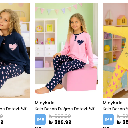
MinyKids
MinyKids
Kalp Desen Düğme Detaylı %100 Pamuk Lacivert Kız Çocuk Pijama Takım
Kalp Desen Düğme Detaylı %100 Pamuk Pembe Kız Çocuk Pijama Takım
00
₺ 999.00
₺ 92
%
40
%
40
99
₺ 599.99
₺ 5