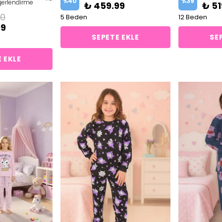
%
40
%
39
erlendirme
₺ 459.99
₺ 51
00
5 Beden
12 Beden
99
SEPETE EKLE
SE
 EKLE