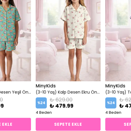
MinyKids
MinyKids
(3-10 Yaş) Kedi Desen Yeşil Önden Düğmeli Şortlu Kız Çocuk Pijama Takım
(3-10 Yaş) Kalp Desen Ekru Önden Düğmeli Şortlu Kız Çocuk Pijama Takım
00
₺ 629.00
₺ 62
%
24
%
24
99
₺ 479.99
₺ 4
4 Beden
4 Beden
 EKLE
SEPETE EKLE
SE