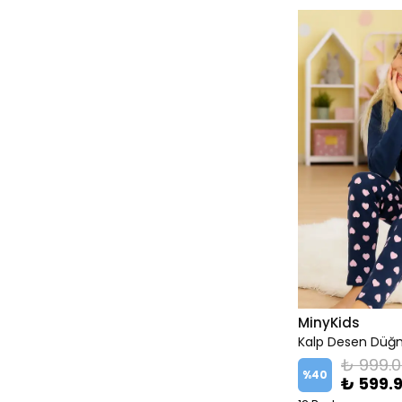
MinyKids
₺ 999.
%
40
₺ 599.