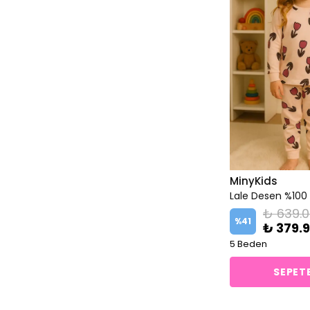
Turuncu
Yeşil
Yılbaşı
MinyKids
₺ 639.
%
41
₺ 379.
5 Beden
SEPETE