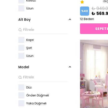
Kolsuz
değ
₺ 949.
Uzun
%
40
₺ 569.
12 Beden
Alt Boy
SEPETE
Kapri
Şort
Uzun
Model
Düz
Önden Düğmeli
Yaka Düğmeli