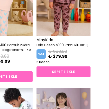
MinyKids
Kalp Desen %100 Pamuk Pudra Pembe Kız Çocuk Pijama Takım
Lale Desen %100 Pamuklu Kız Çocuk Pijama Takım
1 değerlendirme
5.0
₺ 639.00
%
41
9.00
₺ 379.99
59.99
5 Beden
SEPETE EKLE
PETE EKLE