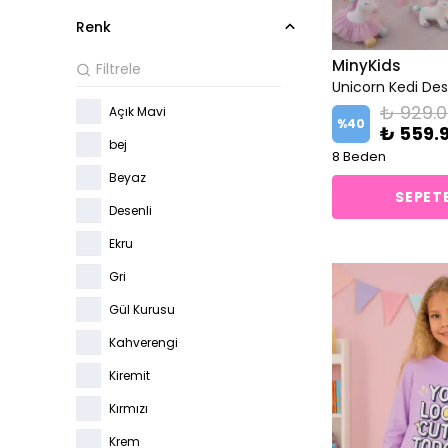
Renk
MinyKids
₺ 929.
Açık Mavi
%
40
₺ 559.
bej
8 Beden
Beyaz
SEPETE
Desenli
Ekru
Gri
Gül Kurusu
Kahverengi
Kiremit
Kırmızı
Krem