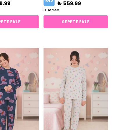
%
40
9.99
₺ 559.99
8 Beden
PETE EKLE
SEPETE EKLE