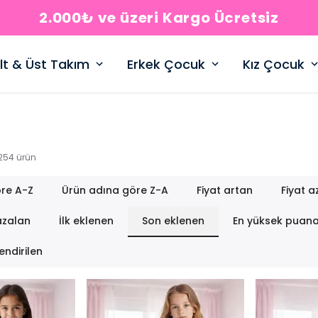
2.000₺ ve üzeri Kargo Ücretsiz
lt & Üst Takım
Erkek Çocuk
Kız Çocuk
254
ürün
re A-Z
Ürün adına göre Z-A
Fiyat artan
Fiyat a
azalan
İlk eklenen
Son eklenen
En yüksek puan
endirilen