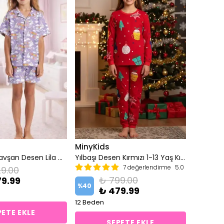
MinyKids
(3-10 Yaş) Tavşan Desen Lila Önden Düğmeli Şortlu Kız Çocuk Pijama Takım
Yılbaşı Desen Kırmızı 1-13 Yaş Kız Çocuk Pijama Takım
7 değerlendirme
5.0
9.00
₺ 799.00
79.99
%
40
₺ 479.99
12 Beden
PETE EKLE
SEPETE EKLE