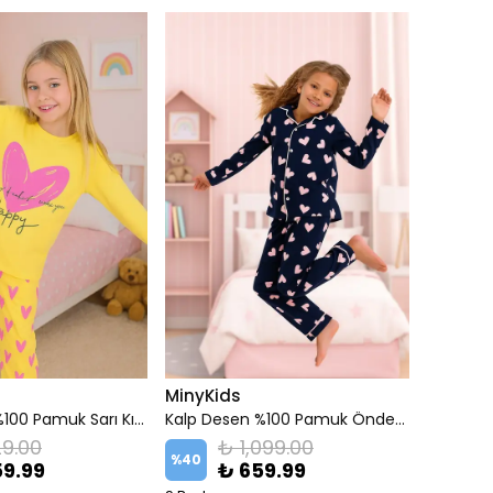
MinyKids
Kalp Desen %100 Pamuk Sarı Kız Çocuk Pijama Takım
Kalp Desen %100 Pamuk Önden Düğmeli Lacivert Kız Çocuk Pijama Takım
9.00
₺ 1,099.00
%
40
59.99
₺ 659.99