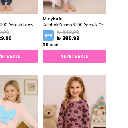
MinyKids
Kalp Desen %100 Pamuk Lacivert Kız Çocuk Pijama Takım
Kelebek Desen %100 Pamuk Gri Kız Çocuk Pijama Takım
9.00
₺ 649.00
%
40
29.99
₺ 389.99
5 Beden
PETE EKLE
SEPETE EKLE