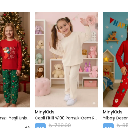
MinyKids
MinyKids
Yılbaşı Desen Kırmızı-Yeşil Unisex Çocuk Pijama Takım
Cepli Fitilli %100 Pamuk Krem Renk Kız Çocuk Pijama Takımı
₺ 769.00
₺ 85
4.9