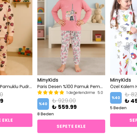
MinyKids
MinyKids
Lale Desen %100 Pamuklu Pudra Pembe Kız Çocuk Pijama Takım
Paris Desen %100 Pamuk Pembe Kız Çocuk Pijama Takım
1 değerlendirme
5.0
00
₺ 82
%
40
₺ 929.00
99
₺ 4
%
40
₺ 559.99
5 Beden
8 Beden
 EKLE
SE
SEPETE EKLE