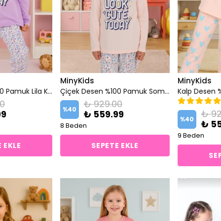
MinyKids
MinyKids
Çiçek Desen %100 Pamuk Lila Kız Çocuk Pijama Takım
Çiçek Desen %100 Pamuk Somon Kız Çocuk Pijama Takım
00
₺ 929.00
%
40
₺ 92
99
₺ 559.99
%
40
₺ 5
8 Beden
9 Beden
 EKLE
SEPETE EKLE
SE