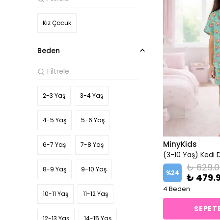
Kız Çocuk
Beden
2-3 Yaş
3-4 Yaş
4-5 Yaş
5-6 Yaş
MinyKids
6-7 Yaş
7-8 Yaş
₺ 629.
8-9 Yaş
9-10 Yaş
%
24
₺ 479.
4 Beden
10-11 Yaş
11-12 Yaş
SEPETE
12-13 Yaş
14-15 Yaş