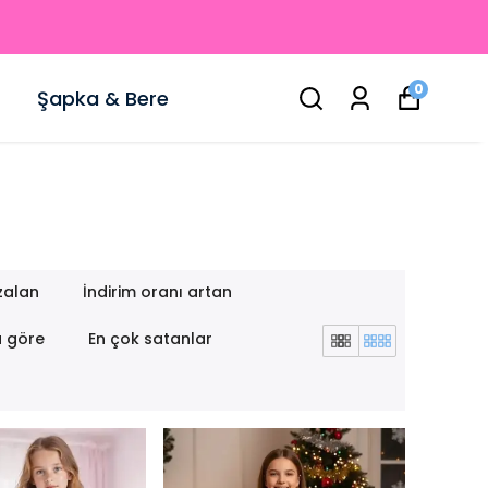
0
Şapka & Bere
zalan
İndirim oranı artan
a göre
En çok satanlar