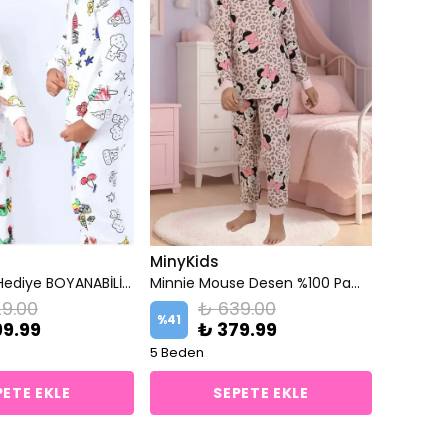
MinyKids
Özel Kalem Hediye BOYANABİLİR Unisex Çocuk Pijama Takımı
Minnie Mouse Desen %100 Pamuklu Pembe Kız Çocuk Pijama Takım
9.00
₺ 639.00
%
41
99.99
₺ 379.99
5 Beden
PETE EKLE
SEPETE EKLE