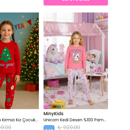
MinyKids
Yılbaşı Desen Kırmızı Kız Çocuk Pijama Takım
Unicorn Kedi Desen %100 Pamuk Koyu Pembe Kız Çocuk Pijama Takım
9.00
₺ 929.00