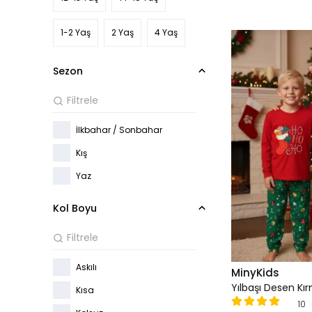
1-2 Yaş
2 Yaş
4 Yaş
Sezon
İlkbahar / Sonbahar
Kış
Yaz
Kol Boyu
Askılı
MinyKids
Kısa
10