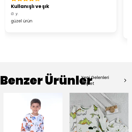
Kullanışlı ve şık
F
G.
y.
R.
güzel ürün
Ü
h
Benzer Ürünler
Yeni Gelenleri
Keşfet