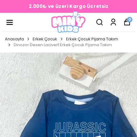
2.000₺ ve üzeri Kargo Ücretsiz
0
Anasayfa
Erkek Çocuk
Erkek Çocuk Pijama Takım
Dinozor Desen Lacivert Erkek Çocuk Pijama Takım