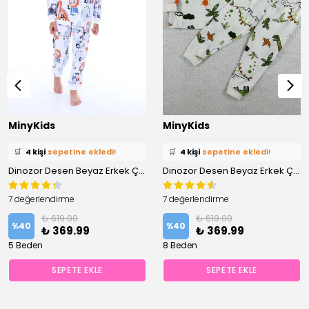
MinyKids
MinyKids
⭐️
Bu ürünü
5 kişi
favoriledi!
⭐️
Bu ürünü
5 kişi
favoriledi!
🛒
4 kişi
sepetine ekledi!
🛒
4 kişi
sepetine ekledi!
✅
Bugün
3 adet
satıldı
Dinozor Desen Beyaz Erkek Çocuk Pijama Takım
✅
Bugün
3 adet
satıldı
Dinozor Desen Beyaz Erkek Çocuk Pijama Takım
7 değerlendirme
7 değerlendirme
₺ 619.00
₺ 619.00
%
40
%
40
₺ 369.99
₺ 369.99
5 Beden
8 Beden
SEPETE EKLE
SEPETE EKLE