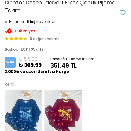
Dinozor Desen Lacivert Erkek Çocuk Pijama
Takım
👀
Şu an
4 kişi
inceliyor!
⭐️
Bu ürünü
6 kişi
favoriledi!
🛒
3 kişi
sepetine ekledi!
Tükeniyor
✅
Bugün
2 adet
satıldı
9 değerlendirme
Barkod
:
ECPT95K-12
₺ 619.00
Havale/EFT ile %5 indirim
%
40
₺ 369.99
351,49 TL
2.000₺ ve üzeri Ücretsiz Kargo
Renk