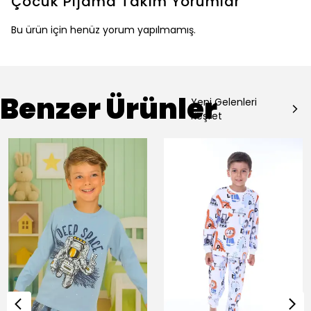
Çocuk Pijama Takım
Yorumlar
Bu ürün için henüz yorum yapılmamış.
Benzer Ürünler
Yeni Gelenleri
Keşfet