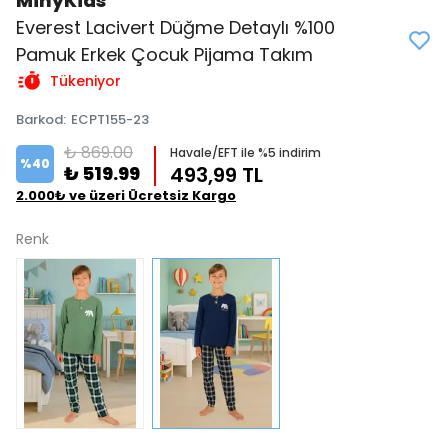
MinyKids
Everest Lacivert Düğme Detaylı %100
Pamuk Erkek Çocuk Pijama Takım
Tükeniyor
Barkod
:
ECPT155-23
₺ 869.00
Havale/EFT ile %5 indirim
%
40
₺ 519.99
493,99 TL
2.000₺ ve üzeri Ücretsiz Kargo
Renk