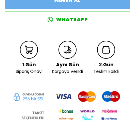
HEMEN AL
WHATSAPP
1.Gün
Aynı Gün
2.Gün
Sipariş Onayı
Kargoya Verildi
Teslim Edildi