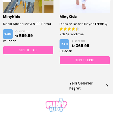
MinyKids
MinyKids
Deep Space Mavi %100 Pamuk Erkek Çocuk Pijama Takım
Dinozor Desen Beyaz Erkek Çocuk Pijama Takım
₺ 929.00
%
40
7 değerlendirme
₺ 559.99
12 Beden
₺ 619.00
%
40
₺ 369.99
SEPETE EKLE
5 Beden
SEPETE EKLE
Yeni Gelenleri
Keşfet