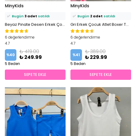
⭐️
Bu ürünü
11 kişi
favoriledi!
⭐️
Bu ürünü
7 kişi
favoriledi!
MinyKids
MinyKids
🛒
7 kişi
sepetine ekledi!
🛒
5 kişi
sepetine ekledi!
✅
Bugün
3 adet
satıldı
✅
Bugün
2 adet
satıldı
Beyaz Pinate Desen Erkek Çocuk Atlet Boxer Takım
Gri Erkek Çocuk Atlet Boxer Takım
6 değerlendirme
6 değerlendirme
4.7
4.7
₺ 419.00
₺ 389.00
%
40
%
41
₺ 249.99
₺ 229.99
5 Beden
5 Beden
SEPETE EKLE
SEPETE EKLE