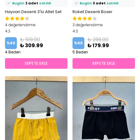
✅
Bugün
2 adet
satıldı
✅
Bugün
3 adet
satıldı
Hayvan Desenli 3'lü Atlet Set
Roket Desenli Boxer
4 değerlendirme
3 değerlendirme
4.3
4.0
₺ 519.00
₺ 299.00
%
40
%
40
₺ 309.99
₺ 179.99
4 Beden
5 Beden
SEPETE EKLE
SEPETE EKLE