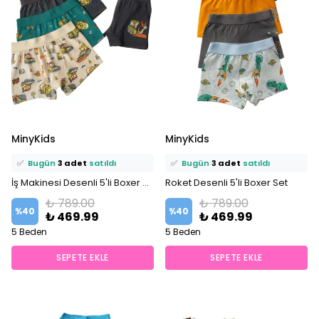
⭐️
Bu ürünü
6 kişi
favoriledi!
⭐️
Bu ürünü
7 kişi
favoriledi!
MinyKids
MinyKids
🛒
5 kişi
sepetine ekledi!
🛒
5 kişi
sepetine ekledi!
✅
Bugün
3 adet
satıldı
✅
Bugün
3 adet
satıldı
İş Makinesi Desenli 5'li Boxer Set
Roket Desenli 5'li Boxer Set
₺ 789.00
₺ 789.00
%
40
%
40
₺ 469.99
₺ 469.99
5 Beden
5 Beden
SEPETE EKLE
SEPETE EKLE