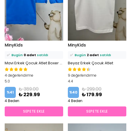
⭐️
Bu ürünü
6 kişi
favoriledi!
⭐️
Bu ürünü
9 kişi
favoriledi!
MinyKids
MinyKids
🛒
1 kişi
sepetine ekledi!
🛒
5 kişi
sepetine ekledi!
✅
Bugün
0 adet
satıldı
✅
Bugün
2 adet
satıldı
Mavi Erkek Çocuk Atlet Boxer Set
Beyaz Erkek Çocuk Atlet
4 değerlendirme
9 değerlendirme
5.0
4.4
₺ 389.00
₺ 299.00
%
41
%
40
₺ 229.99
₺ 179.99
4 Beden
4 Beden
SEPETE EKLE
SEPETE EKLE