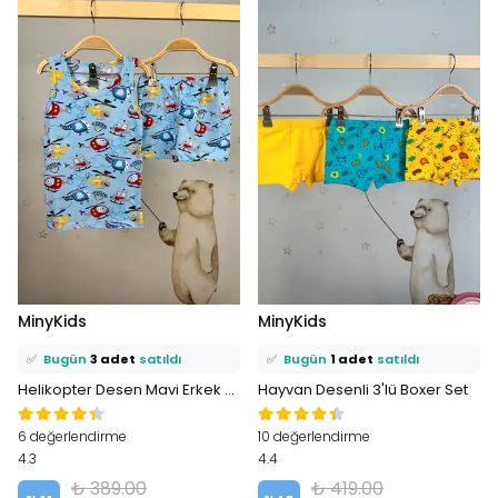
⭐️
Bu ürünü
10 kişi
favoriledi!
⭐️
Bu ürünü
8 kişi
favoriledi!
MinyKids
MinyKids
🛒
5 kişi
sepetine ekledi!
🛒
3 kişi
sepetine ekledi!
✅
Bugün
3 adet
satıldı
✅
Bugün
1 adet
satıldı
Helikopter Desen Mavi Erkek Çocuk Atlet Boxer Takım
Hayvan Desenli 3'lü Boxer Set
6 değerlendirme
10 değerlendirme
4.3
4.4
₺ 389.00
₺ 419.00