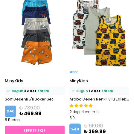
⭐️
Bu ürünü
9 kişi
favoriledi!
⭐️
Bu ürünü
8 kişi
favoriledi!
MinyKids
MinyKids
🛒
5 kişi
sepetine ekledi!
🛒
5 kişi
sepetine ekledi!
✅
Bugün
3 adet
satıldı
✅
Bugün
1 adet
satıldı
Sörf Desenli 5'li Boxer Set
Araba Desen Renkli 3'lü Erkek Çocuk Atlet Set
₺ 789.00
%
40
2 değerlendirme
₺ 469.99
5.0
5 Beden
₺ 619.00
%
40
SEPETE EKLE
₺ 369.99