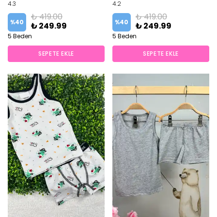
4.3
4.2
₺ 419.00
₺ 419.00
%
40
%
40
₺ 249.99
₺ 249.99
5 Beden
5 Beden
SEPETE EKLE
SEPETE EKLE