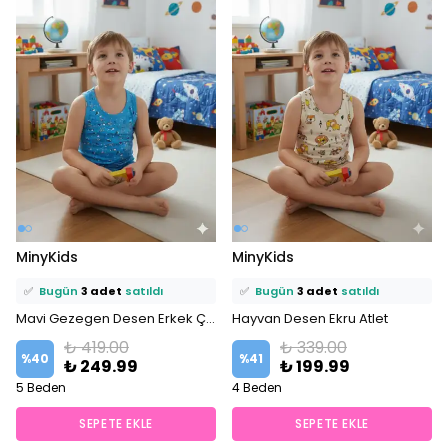
⭐️
Bu ürünü
8 kişi
favoriledi!
⭐️
Bu ürünü
9 kişi
favoriledi!
MinyKids
MinyKids
🛒
7 kişi
sepetine ekledi!
🛒
6 kişi
sepetine ekledi!
✅
Bugün
3 adet
satıldı
✅
Bugün
3 adet
satıldı
Mavi Gezegen Desen Erkek Çocuk Atlet Boxer Takım
Hayvan Desen Ekru Atlet
₺ 419.00
₺ 339.00
%
40
%
41
₺ 249.99
₺ 199.99
5 Beden
4 Beden
SEPETE EKLE
SEPETE EKLE