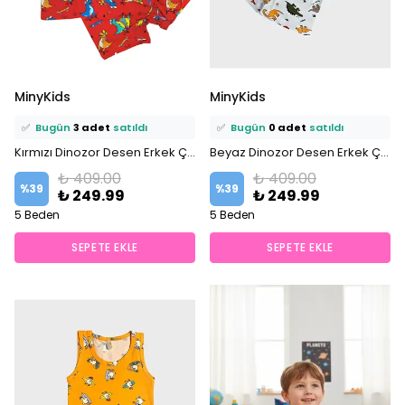
⭐️
Bu ürünü
5 kişi
favoriledi!
⭐️
Bu ürünü
8 kişi
favoriledi!
MinyKids
MinyKids
🛒
4 kişi
sepetine ekledi!
🛒
4 kişi
sepetine ekledi!
✅
Bugün
3 adet
satıldı
✅
Bugün
0 adet
satıldı
Kırmızı Dinozor Desen Erkek Çocuk Atlet Boxer Takım
Beyaz Dinozor Desen Erkek Çocuk Atlet Boxer Takım
₺ 409.00
₺ 409.00
%
39
%
39
₺ 249.99
₺ 249.99
5 Beden
5 Beden
SEPETE EKLE
SEPETE EKLE