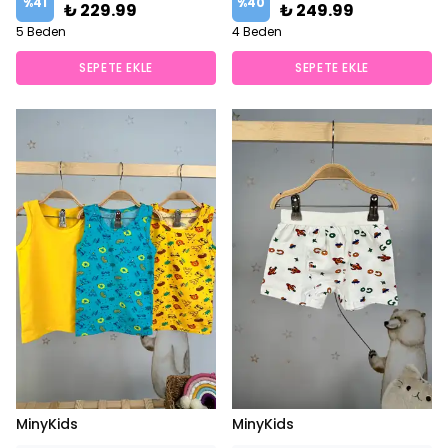
%
41
%
40
₺ 229.99
₺ 249.99
5 Beden
4 Beden
SEPETE EKLE
SEPETE EKLE
⭐️
Bu ürünü
7 kişi
favoriledi!
⭐️
Bu ürünü
9 kişi
favoriledi!
MinyKids
MinyKids
🛒
5 kişi
sepetine ekledi!
🛒
7 kişi
sepetine ekledi!