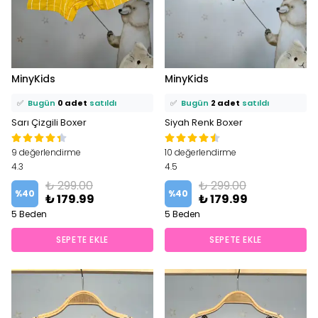
⭐️
Bu ürünü
5 kişi
favoriledi!
⭐️
Bu ürünü
9 kişi
favoriledi!
MinyKids
MinyKids
🛒
3 kişi
sepetine ekledi!
🛒
6 kişi
sepetine ekledi!
✅
Bugün
0 adet
satıldı
✅
Bugün
2 adet
satıldı
Sarı Çizgili Boxer
Siyah Renk Boxer
9 değerlendirme
10 değerlendirme
4.3
4.5
₺ 299.00
₺ 299.00
%
40
%
40
₺ 179.99
₺ 179.99
5 Beden
5 Beden
SEPETE EKLE
SEPETE EKLE