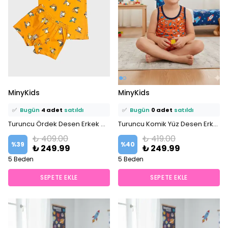
⭐️
Bu ürünü
10 kişi
favoriledi!
⭐️
Bu ürünü
8 kişi
favoriledi!
MinyKids
MinyKids
🛒
6 kişi
sepetine ekledi!
🛒
4 kişi
sepetine ekledi!
✅
Bugün
4 adet
satıldı
✅
Bugün
0 adet
satıldı
Turuncu Ördek Desen Erkek Çocuk Atlet Boxer Takım
Turuncu Komik Yüz Desen Erkek Çocuk Atlet Boxer Takım
₺ 409.00
₺ 419.00
%
39
%
40
₺ 249.99
₺ 249.99
5 Beden
5 Beden
SEPETE EKLE
SEPETE EKLE