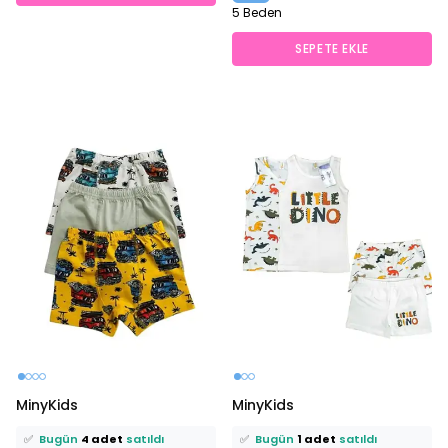
5 Beden
SEPETE EKLE
⭐️
Bu ürünü
11 kişi
favoriledi!
⭐️
Bu ürünü
7 kişi
favoriledi!
MinyKids
MinyKids
🛒
8 kişi
sepetine ekledi!
🛒
3 kişi
sepetine ekledi!
✅
Bugün
4 adet
satıldı
✅
Bugün
1 adet
satıldı