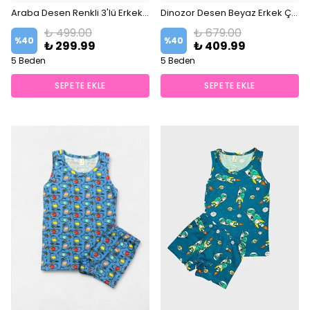
Araba Desen Renkli 3'lü Erkek Çocuk Boxer Set
Dinozor Desen Beyaz Erkek Çocuk 2 li Atlet ve 2 li Boxer Takım
₺ 499.00
₺ 679.00
%
40
%
40
₺ 299.99
₺ 409.99
5 Beden
5 Beden
SEPETE EKLE
SEPETE EKLE