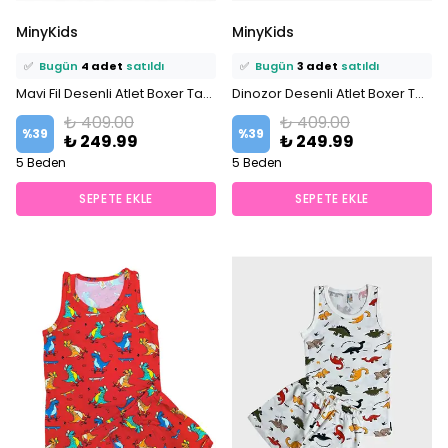
⭐️
Bu ürünü
6 kişi
favoriledi!
⭐️
Bu ürünü
8 kişi
favoriledi!
MinyKids
MinyKids
🛒
4 kişi
sepetine ekledi!
🛒
4 kişi
sepetine ekledi!
✅
Bugün
4 adet
satıldı
✅
Bugün
3 adet
satıldı
Mavi Fil Desenli Atlet Boxer Takımı
Dinozor Desenli Atlet Boxer Takımı
₺ 409.00
₺ 409.00
%
39
%
39
₺ 249.99
₺ 249.99
5 Beden
5 Beden
SEPETE EKLE
SEPETE EKLE