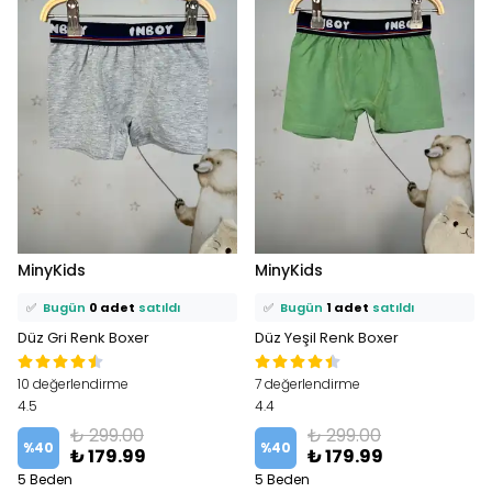
⭐️
Bu ürünü
9 kişi
favoriledi!
⭐️
Bu ürünü
10 kişi
favoriledi!
MinyKids
MinyKids
🛒
4 kişi
sepetine ekledi!
🛒
5 kişi
sepetine ekledi!
✅
Bugün
0 adet
satıldı
✅
Bugün
1 adet
satıldı
Düz Gri Renk Boxer
Düz Yeşil Renk Boxer
10 değerlendirme
7 değerlendirme
4.5
4.4
₺ 299.00
₺ 299.00
%
40
%
40
₺ 179.99
₺ 179.99
5 Beden
5 Beden