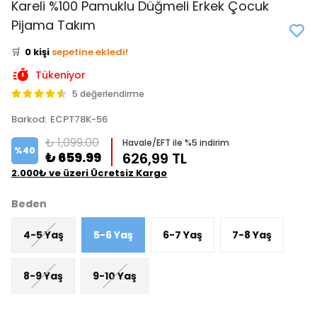
Kareli %100 Pamuklu Düğmeli Erkek Çocuk
👀
Şu an
5 kişi
inceliyor!
Pijama Takım
⭐️
Bu ürünü
0 kişi
favoriledi!
🛒
0 kişi
sepetine ekledi!
✅
Bugün
0 adet
satıldı
Tükeniyor
5 değerlendirme
Barkod
:
ECPT78K-56
₺ 1,099.00
Havale/EFT ile %5 indirim
%
40
₺ 659.99
626,99 TL
2.000₺ ve üzeri Ücretsiz Kargo
Beden
4-5 Yaş
5-6 Yaş
6-7 Yaş
7-8 Yaş
8-9 Yaş
9-10 Yaş