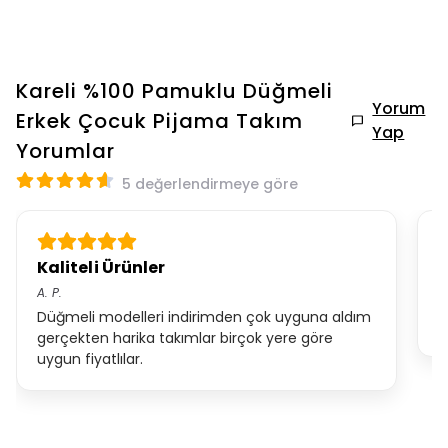
Kareli %100 Pamuklu Düğmeli
Yorum
Erkek Çocuk Pijama Takım
Yap
Yorumlar
5 değerlendirmeye göre
Kaliteli Ürünler
Ü
A.
P.
S.
Düğmeli modelleri indirimden çok uyguna aldım
ü
gerçekten harika takımlar birçok yere göre
uygun fiyatlılar.