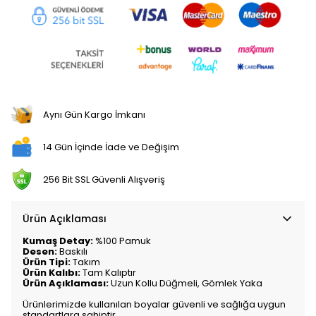
Aynı Gün Kargo İmkanı
14 Gün İçinde İade ve Değişim
256 Bit SSL Güvenli Alışveriş
Ürün Açıklaması
Kumaş Detay:
%100 Pamuk
Desen:
Baskılı
Ürün Tipi:
Takım
Ürün Kalıbı:
Tam Kalıptır
Ürün Açıklaması:
Uzun Kollu Düğmeli, Gömlek Yaka
Ürünlerimizde kullanılan boyalar güvenli ve sağlığa uygun
standartlara sahiptir.