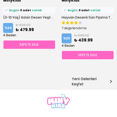
MinyKids
MinyKids
🛒
0 kişi
sepetine ekledi!
🛒
0 kişi
sepetine ekledi!
✅
Bugün
0 adet
satıldı
✅
Bugün
0 adet
satıldı
(3-10 Yaş) Aslan Desen Yeşil Önden Düğmeli Şortlu Erkek Çocuk Pijama Takım
Hayvan Desenli Sarı Pijama Takımı
₺ 629.00
%
24
7 değerlendirme
₺ 479.99
4 Beden
₺ 569.00
%
23
₺ 439.99
SEPETE EKLE
4 Beden
SEPETE EKLE
Yeni Gelenleri
Keşfet