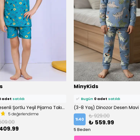
ü
11 kişi
favoriledi!
⭐️
Bu ürünü
9 kişi
favoriledi!
s
MinyKids
petine ekledi!
🛒
2 kişi
sepetine ekledi!
4 adet
satıldı
✅
Bugün
0 adet
satıldı
Hayvan Desenli Şortlu Yeşil Pijama Takımı
5 değerlendirme
₺ 929.00
%
40
509.00
₺ 559.99
409.99
5 Beden