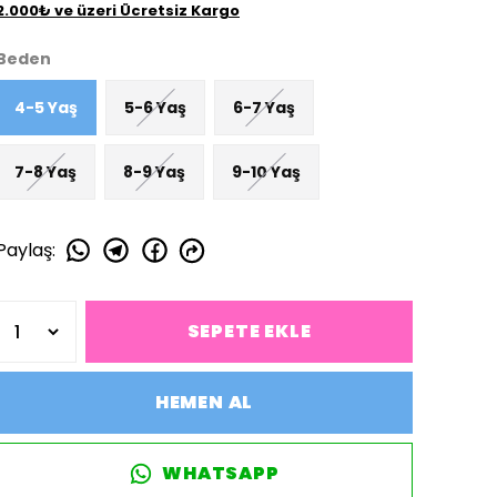
2.000₺ ve üzeri Ücretsiz Kargo
Beden
4-5 Yaş
5-6 Yaş
6-7 Yaş
7-8 Yaş
8-9 Yaş
9-10 Yaş
Paylaş
:
SEPETE EKLE
HEMEN AL
WHATSAPP