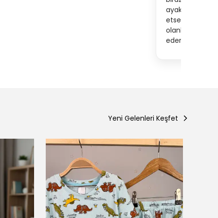
ayak bileğinden 
etsem daha rah
olanlar 3 4 bed
ederim
Yeni Gelenleri Keşfet