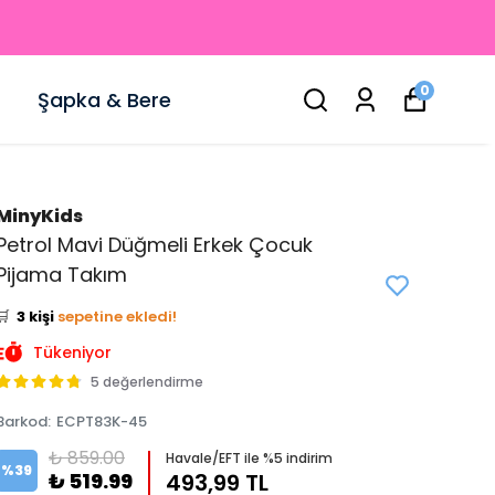
0
Şapka & Bere
MinyKids
Petrol Mavi Düğmeli Erkek Çocuk
👀
Şu an
4 kişi
inceliyor!
Pijama Takım
⭐️
Bu ürünü
9 kişi
favoriledi!
🛒
3 kişi
sepetine ekledi!
✅
Bugün
1 adet
satıldı
Tükeniyor
5 değerlendirme
Barkod
:
ECPT83K-45
₺ 859.00
Havale/EFT ile %5 indirim
%
39
₺ 519.99
493,99 TL