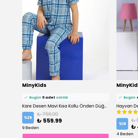
⭐️
Bu ürünü
8 kişi
favoriledi!
⭐️
Bu ürün
MinyKids
MinyKid
🛒
4 kişi
sepetine ekledi!
🛒
6 kişi
se
✅
Bugün
0 adet
satıldı
✅
Bugün
Hayvan Desen İki İplik Mavi Erkek Çocuk Pijama Takım
Kare Desen Mavi Kısa Kollu Önden Düğmeli %100 Pamuklu Erkek Çocuk Pijama Takım
₺ 759.00
%
26
₺ 559.99
₺ 
%
19
₺ 
9 Beden
4 Beden