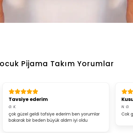
Çocuk Pijama Takım
Yorumlar
Tavsiye ederim
Kus
G.
K.
N.
G.
çok güzel geldi tafsiye ederim ben yorumlar
Cok g
bakarak bir beden büyük aldım iyi oldu