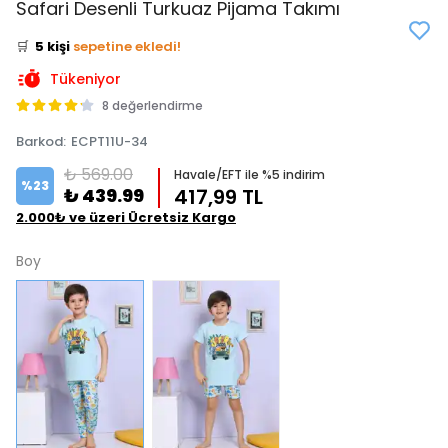
Safari Desenli Turkuaz Pijama Takımı
⭐️
Bu ürünü
13 kişi
favoriledi!
🛒
5 kişi
sepetine ekledi!
✅
Bugün
4 adet
satıldı
Tükeniyor
8 değerlendirme
Barkod
:
ECPT11U-34
₺ 569.00
Havale/EFT ile %5 indirim
%
23
₺ 439.99
417,99 TL
2.000₺ ve üzeri Ücretsiz Kargo
Boy