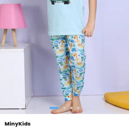
MinyKids
👀
Şu an
2 kişi
inceliyor!