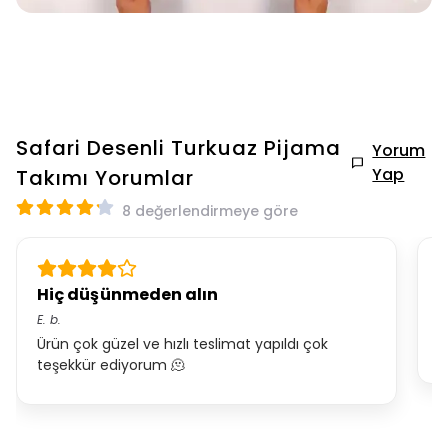
Safari Desenli Turkuaz Pijama
Yorum
Yap
Takımı
Yorumlar
8 değerlendirmeye göre
Hiç düşünmeden alın
H
E.
b.
E.
Ürün çok güzel ve hızlı teslimat yapıldı çok
T
teşekkür ediyorum 🫠