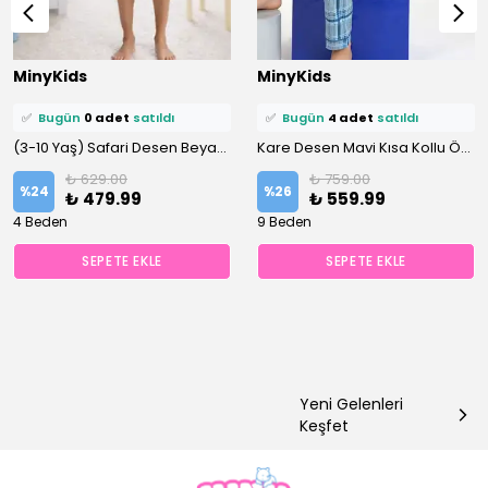
⭐️
Bu ürünü
5 kişi
favoriledi!
⭐️
Bu ürünü
14 kişi
favoriledi!
MinyKids
MinyKids
🛒
0 kişi
sepetine ekledi!
🛒
10 kişi
sepetine ekledi!
✅
Bugün
0 adet
satıldı
✅
Bugün
4 adet
satıldı
(3-10 Yaş) Safari Desen Beyaz Önden Düğmeli Şortlu Erkek Çocuk Pijama Takım
Kare Desen Mavi Kısa Kollu Önden Düğmeli %100 Pamuklu Erkek Çocuk Pijama Takım
₺ 629.00
₺ 759.00
%
24
%
26
₺ 479.99
₺ 559.99
4 Beden
9 Beden
SEPETE EKLE
SEPETE EKLE
Yeni Gelenleri
Keşfet