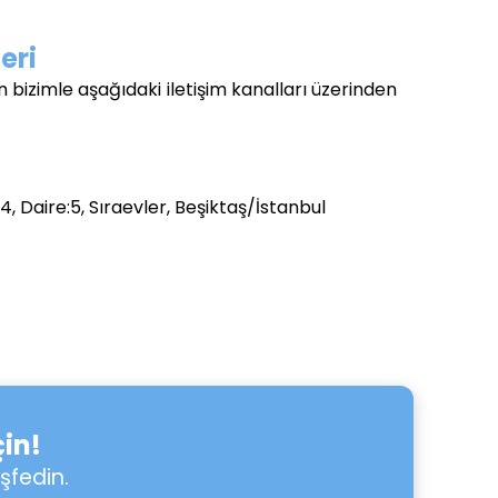
leri
n bizimle aşağıdaki iletişim kanalları üzerinden
 Daire:5, Sıraevler, Beşiktaş/İstanbul
in!
şfedin.