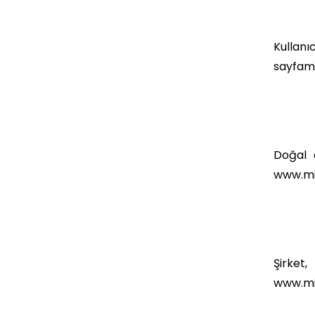
Kullanıc
sayfamız
Doğal a
www.mi
Şirket
www.min