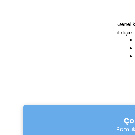
Genel k
iletişim
Ço
Pamukl