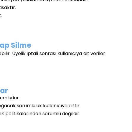
asaktır.
.
esap Silme
ir. Üyelik iptali sonrası kullanıcıya ait veriler
lar
rumludur.
ğacak sorumluluk kullanıcıya aittir.
ilik politikalarından sorumlu değildir.