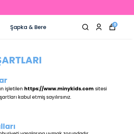
0
Şapka & Bere
ŞARTLARI
lar
n işletilen
https://www.minykids.com
sitesi
artları kabul etmiş sayılırsınız.
lları
umhuriyeti yasalarına uymak zorundadır.