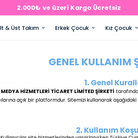
2.000₺ ve üzeri Kargo Ücretsiz
lt & Üst Takım
Erkek Çocuk
Kız Çocuk
GENEL KULLANIM 
1. Genel Kural
MEDYA HİZMETLERİ TİCARET LİMİTED ŞİRKETİ
tarafında
ılarına açık bir platformdur. Sitemizi kullanarak aşağıdaki ş
2. Kullanım Koşu
Kullanıcılar site hizmetlerinden yararlanırken Türkiye C