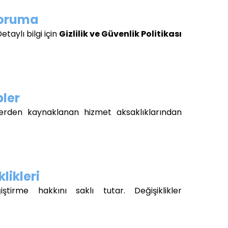
 Koruma
etaylı bilgi için
Gizlilik ve Güvenlik Politikası
pler
plerden kaynaklanan hizmet aksaklıklarından
likleri
tirme hakkını saklı tutar. Değişiklikler