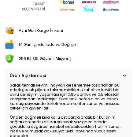
Aynı Gün Kargo İmkanı
14 Gün İçinde İade ve Değişim
256 Bit SSL Güvenli Alışveriş
Ürün Açıklaması
Safari temalı sevimli hayvan desenleriyle tasarlanan bu
erkek çocuk pijama takımı, miniklerin rahat ve keyifli bir
uyku deneyimi yaşaması için %95 pamuk ve %5 elastan
karışımından üretilmiştir. Yumuşak, nefes alan ve esnek
kumaşı sayesinde terletmeden konfor sunar ve hassas
ciltler için güvenlidir.
Önden düğmeli kısa kollu üst parça pratik bir kullanım
sağlarken; şortlu alt parça sıcak yaz gecelerinde
çocuklara özgürce hareket edebilecekleri hafiflik sunar.
İnce ve yumuşak dokusuyla uyku boyunca vücut ısısını
dengeler.