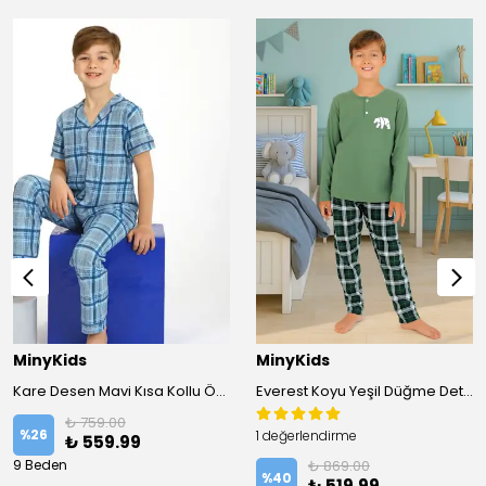
MinyKids
MinyKids
Kare Desen Mavi Kısa Kollu Önden Düğmeli %100 Pamuklu Erkek Çocuk Pijama Takım
Everest Koyu Yeşil Düğme Detaylı %100 Pamuk Erkek Çocuk Pijama Takım
₺ 759.00
%
26
1 değerlendirme
₺ 559.99
9 Beden
₺ 869.00
%
40
₺ 519.99