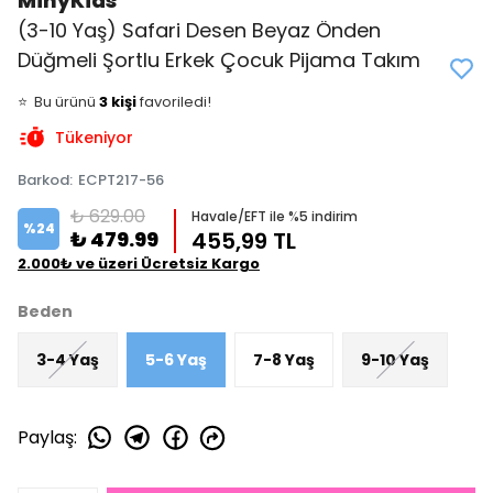
MinyKids
(3-10 Yaş) Safari Desen Beyaz Önden
Düğmeli Şortlu Erkek Çocuk Pijama Takım
👀
Şu an
2 kişi
inceliyor!
⭐️
Bu ürünü
3 kişi
favoriledi!
🛒
2 kişi
sepetine ekledi!
Tükeniyor
✅
Bugün
0 adet
satıldı
Barkod
:
ECPT217-56
₺ 629.00
Havale/EFT ile %5 indirim
%
24
₺ 479.99
455,99 TL
2.000₺ ve üzeri Ücretsiz Kargo
Beden
3-4 Yaş
5-6 Yaş
7-8 Yaş
9-10 Yaş
Paylaş
: