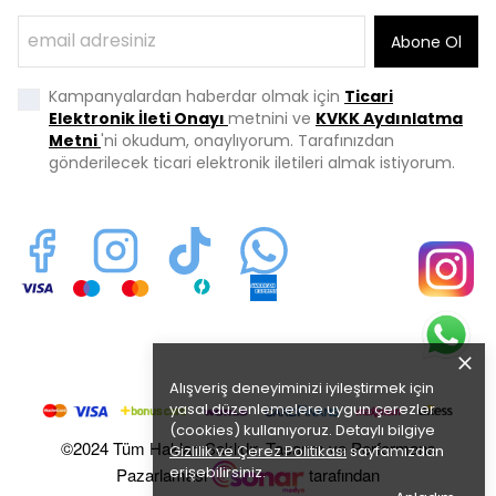
Abone Ol
Kampanyalardan haberdar olmak için
Ticari
Elektronik İleti Onayı
metnini ve
KVKK Aydınlatma
Metni
'ni okudum, onaylıyorum. Tarafınızdan
gönderilecek ticari elektronik iletileri almak istiyorum.
Alışveriş deneyiminizi iyileştirmek için
yasal düzenlemelere uygun çerezler
(cookies) kullanıyoruz. Detaylı bilgiye
©2024 Tüm Hakları Saklıdır. Tasarım ve Performans
Gizlilik ve Çerez Politikası
sayfamızdan
erişebilirsiniz.
Pazarlaması
tarafından