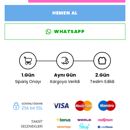
HEMEN AL
WHATSAPP
1.Gün
Aynı Gün
2.Gün
Sipariş Onayı
Kargoya Verildi
Teslim Edildi