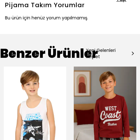
Pijama Takım
Yorumlar
Bu ürün için henüz yorum yapılmamış.
Benzer Ürünler
Yeni Gelenleri
Keşfet