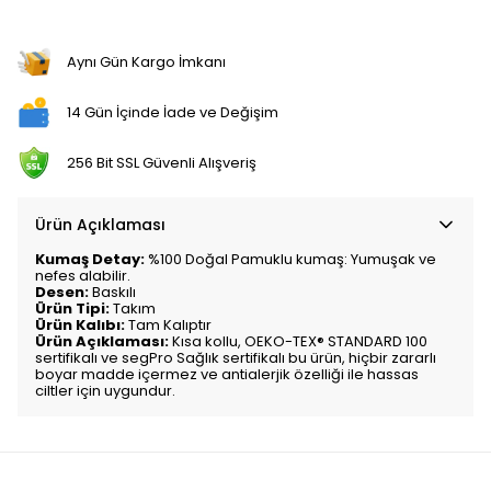
Aynı Gün Kargo İmkanı
14 Gün İçinde İade ve Değişim
256 Bit SSL Güvenli Alışveriş
Ürün Açıklaması
Kumaş Detay:
%100 Doğal Pamuklu kumaş: Yumuşak ve
nefes alabilir.
Desen:
Baskılı
Ürün Tipi:
Takım
Ürün Kalıbı:
Tam Kalıptır
Ürün Açıklaması:
Kısa kollu,
OEKO-TEX® STANDARD 100
sertifikalı ve segPro Sağlık sertifikalı bu ürün, hiçbir zararlı
boyar madde içermez ve antialerjik özelliği ile hassas
ciltler için uygundur.