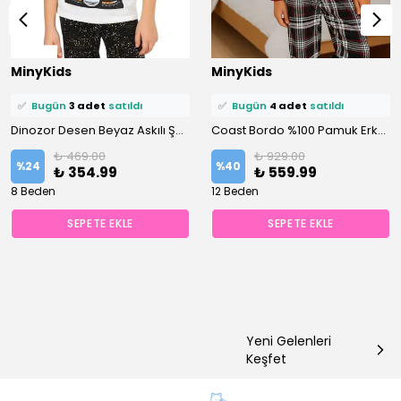
⭐️
Bu ürünü
12 kişi
favoriledi!
⭐️
Bu ürünü
12 kişi
favoriledi!
MinyKids
MinyKids
🛒
9 kişi
sepetine ekledi!
🛒
7 kişi
sepetine ekledi!
✅
Bugün
3 adet
satıldı
✅
Bugün
4 adet
satıldı
Dinozor Desen Beyaz Askılı Şortlu %100 Pamuklu Erkek Çocuk Pijama Takım
Coast Bordo %100 Pamuk Erkek Çocuk Pijama Takım
₺ 469.00
₺ 929.00
%
24
%
40
₺ 354.99
₺ 559.99
8 Beden
12 Beden
SEPETE EKLE
SEPETE EKLE
Yeni Gelenleri
Keşfet