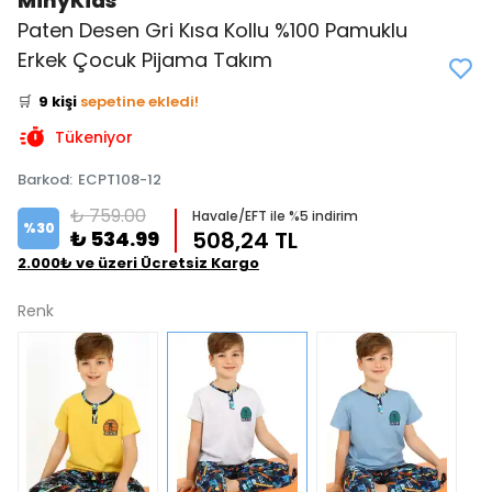
MinyKids
Paten Desen Gri Kısa Kollu %100 Pamuklu
👀
Şu an
3 kişi
inceliyor!
Erkek Çocuk Pijama Takım
⭐️
Bu ürünü
12 kişi
favoriledi!
🛒
9 kişi
sepetine ekledi!
✅
Bugün
8 adet
satıldı
Tükeniyor
Barkod
:
ECPT108-12
₺ 759.00
Havale/EFT ile %5 indirim
%
30
₺ 534.99
508,24 TL
2.000₺ ve üzeri Ücretsiz Kargo
Renk