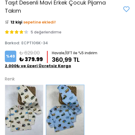
Taşıt Desenli Mavi Erkek Çocuk Pijama
👀
Şu an
5 kişi
inceliyor!
Takım
⭐️
Bu ürünü
17 kişi
favoriledi!
🛒
12 kişi
sepetine ekledi!
✅
Bugün
7 adet
satıldı
5 değerlendirme
Barkod
:
ECPT106K-34
₺ 629.00
Havale/EFT ile %5 indirim
%
40
₺ 379.99
360,99 TL
2.000₺ ve üzeri Ücretsiz Kargo
Renk