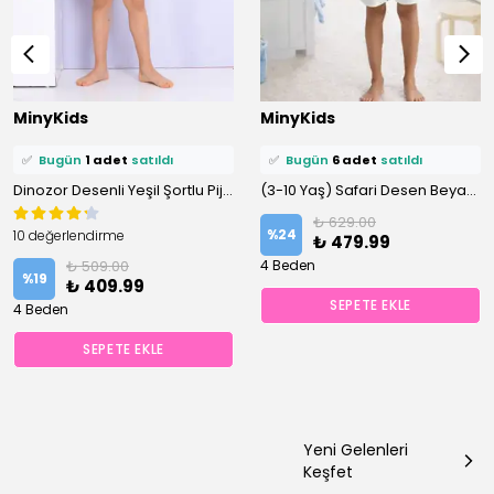
⭐️
Bu ürünü
9 kişi
favoriledi!
⭐️
Bu ürünü
11 kişi
favoriledi!
MinyKids
MinyKids
🛒
4 kişi
sepetine ekledi!
🛒
8 kişi
sepetine ekledi!
✅
Bugün
1 adet
satıldı
✅
Bugün
6 adet
satıldı
Dinozor Desenli Yeşil Şortlu Pijama Takımı
(3-10 Yaş) Safari Desen Beyaz Önden Düğmeli Şortlu Erkek Çocuk Pijama Takım
₺ 629.00
%
24
10 değerlendirme
₺ 479.99
₺ 509.00
4 Beden
%
19
₺ 409.99
SEPETE EKLE
4 Beden
SEPETE EKLE
Yeni Gelenleri
Keşfet