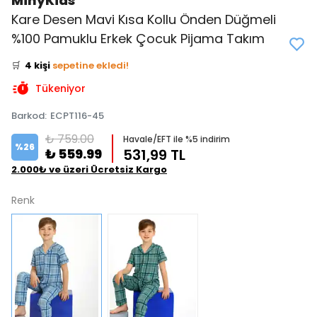
MinyKids
Kare Desen Mavi Kısa Kollu Önden Düğmeli
👀
Şu an
4 kişi
inceliyor!
%100 Pamuklu Erkek Çocuk Pijama Takım
⭐️
Bu ürünü
10 kişi
favoriledi!
🛒
4 kişi
sepetine ekledi!
✅
Bugün
2 adet
satıldı
Tükeniyor
Barkod
:
ECPT116-45
₺ 759.00
Havale/EFT ile %5 indirim
%
26
₺ 559.99
531,99 TL
2.000₺ ve üzeri Ücretsiz Kargo
Renk