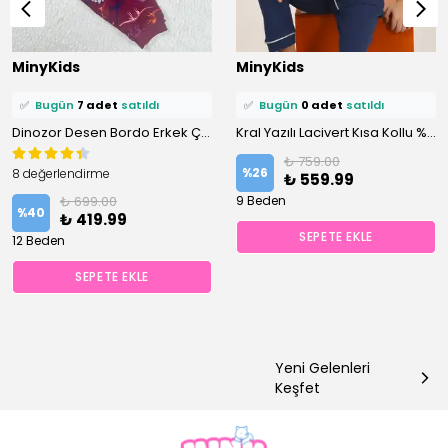
⭐️
Bu ürünü
13 kişi
favoriledi!
⭐️
Bu ürünü
7 kişi
favoriledi!
MinyKids
MinyKids
🛒
7 kişi
sepetine ekledi!
🛒
2 kişi
sepetine ekledi!
✅
Bugün
7 adet
satıldı
✅
Bugün
0 adet
satıldı
Dinozor Desen Bordo Erkek Çocuk Pijama Takım
Kral Yazılı Lacivert Kısa Kollu %100 Pamuklu Erkek Çocuk Pijama Takım
₺ 759.00
%
26
8 değerlendirme
₺ 559.99
₺ 699.00
9 Beden
%
40
₺ 419.99
SEPETE EKLE
12 Beden
SEPETE EKLE
Yeni Gelenleri
Keşfet