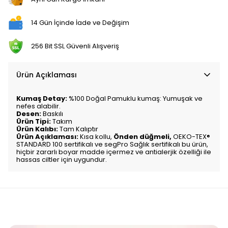
14 Gün İçinde İade ve Değişim
256 Bit SSL Güvenli Alışveriş
Ürün Açıklaması
Kumaş Detay:
%100 Doğal Pamuklu kumaş: Yumuşak ve
nefes alabilir.
Desen:
Baskılı
Ürün Tipi:
Takım
Ürün Kalıbı:
Tam Kalıptır
Ürün Açıklaması:
Kısa kollu,
Önden düğmeli,
OEKO-TEX®
STANDARD 100 sertifikalı ve segPro Sağlık sertifikalı bu ürün,
hiçbir zararlı boyar madde içermez ve antialerjik özelliği ile
hassas ciltler için uygundur.