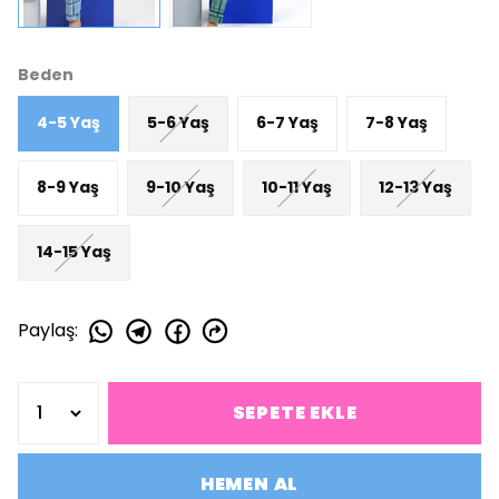
Beden
4-5 Yaş
5-6 Yaş
6-7 Yaş
7-8 Yaş
8-9 Yaş
9-10 Yaş
10-11 Yaş
12-13 Yaş
14-15 Yaş
Paylaş
:
SEPETE EKLE
HEMEN AL