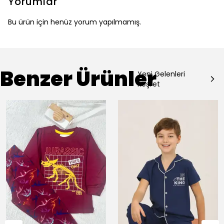
Yorumlar
Bu ürün için henüz yorum yapılmamış.
Benzer Ürünler
Yeni Gelenleri
Keşfet