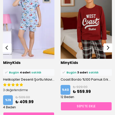
⭐️
Bu ürünü
10 kişi
favoriledi!
⭐️
Bu ürünü
8 kişi
favoriledi!
MinyKids
MinyKids
🛒
6 kişi
sepetine ekledi!
🛒
4 kişi
sepetine ekledi!
✅
Bugün
4 adet
satıldı
✅
Bugün
3 adet
satıldı
Helikopter Desenli Şortlu Mavi Pijama Takımı
Coast Bordo %100 Pamuk Erkek Çocuk Pijama Takım
₺ 929.00
%
40
3 değerlendirme
₺ 559.99
₺ 509.00
12 Beden
%
19
₺ 409.99
SEPETE EKLE
4 Beden