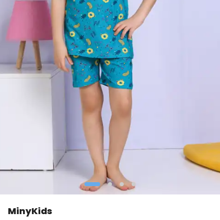
MinyKids
👀
Şu an
0 kişi
inceliyor!