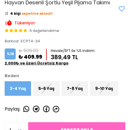
Hayvan Desenli Şortlu Yeşil Pijama Takımı
⭐️
Bu ürünü
8 kişi
favoriledi!
🛒
4 kişi
sepetine ekledi!
✅
Bugün
3 adet
satıldı
Tükeniyor
5 değerlendirme
Barkod
:
ECPT4-34
₺ 509.00
Havale/EFT ile %5 indirim
%
19
₺ 409.99
389,49 TL
2.000₺ ve üzeri Ücretsiz Kargo
Beden
3-4 Yaş
5-6 Yaş
7-8 Yaş
9-10 Yaş
Paylaş
: