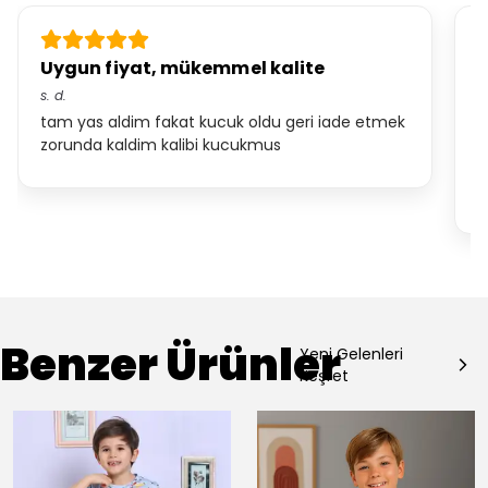
Uygun fiyat, mükemmel kalite
K
s.
d.
S.
tam yas aldim fakat kucuk oldu geri iade etmek
b
zorunda kaldim kalibi kucukmus
o
a
b
Benzer Ürünler
Yeni Gelenleri
Keşfet