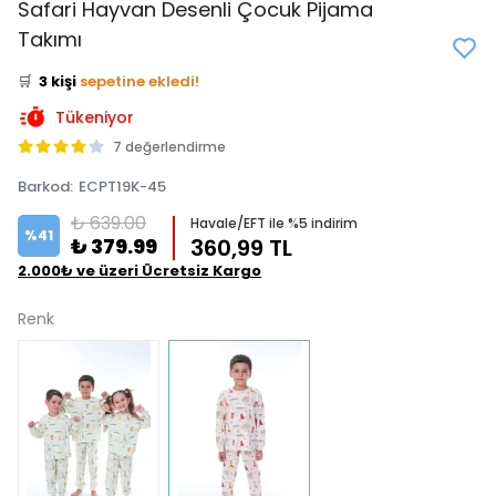
Safari Hayvan Desenli Çocuk Pijama
👀
Şu an
1 kişi
inceliyor!
Takımı
⭐️
Bu ürünü
7 kişi
favoriledi!
🛒
3 kişi
sepetine ekledi!
✅
Bugün
2 adet
satıldı
Tükeniyor
7 değerlendirme
Barkod
:
ECPT19K-45
₺ 639.00
Havale/EFT ile %5 indirim
%
41
₺ 379.99
360,99 TL
2.000₺ ve üzeri Ücretsiz Kargo
Renk