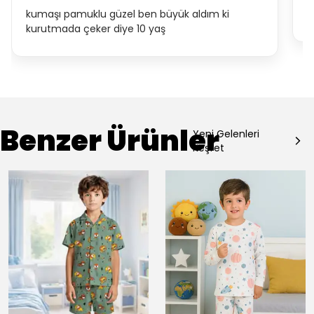
kumaşı pamuklu güzel ben büyük aldım ki
Ç
kurutmada çeker diye 10 yaş
Benzer Ürünler
Yeni Gelenleri
Keşfet