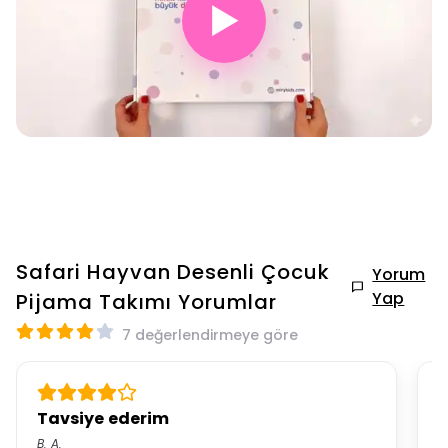
▶
Safari Hayvan Desenli Çocuk
Yorum
Yap
Pijama Takımı
Yorumlar
7 değerlendirmeye göre
Tavsiye ederim
K
B.
A.
ö