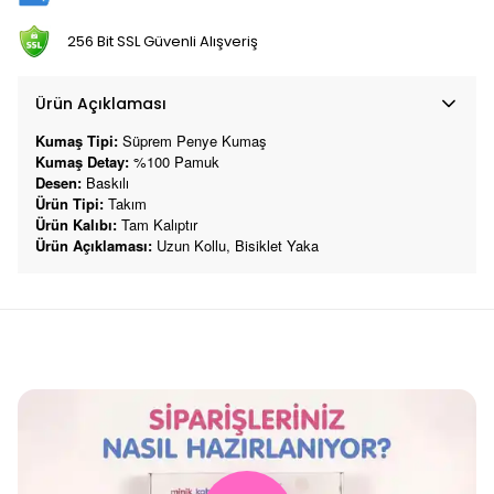
256 Bit SSL Güvenli Alışveriş
Ürün Açıklaması
Kumaş Tipi:
Süprem Penye Kumaş
Kumaş Detay:
%100 Pamuk
Desen:
Baskılı
Ürün Tipi:
Takım
Ürün Kalıbı:
Tam Kalıptır
Ürün Açıklaması:
Uzun Kollu, Bisiklet Yaka