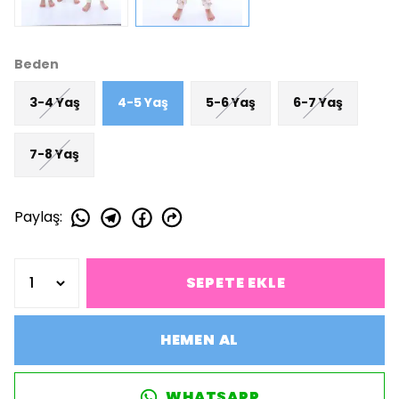
Beden
3-4 Yaş
4-5 Yaş
5-6 Yaş
6-7 Yaş
7-8 Yaş
Paylaş
:
SEPETE EKLE
HEMEN AL
WHATSAPP