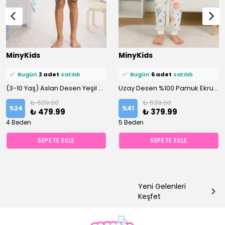
⭐️
Bu ürünü
14 kişi
favoriledi!
⭐️
Bu ürünü
18 kişi
favoriledi!
MinyKids
MinyKids
🛒
8 kişi
sepetine ekledi!
🛒
11 kişi
sepetine ekledi!
✅
Bugün
2 adet
satıldı
✅
Bugün
6 adet
satıldı
(3-10 Yaş) Aslan Desen Yeşil Önden Düğmeli Şortlu Erkek Çocuk Pijama Takım
Uzay Desen %100 Pamuk Ekru Erkek Çocuk Pijama Takım
₺ 629.00
₺ 639.00
%
24
%
41
₺ 479.99
₺ 379.99
4 Beden
5 Beden
SEPETE EKLE
SEPETE EKLE
Yeni Gelenleri
Keşfet