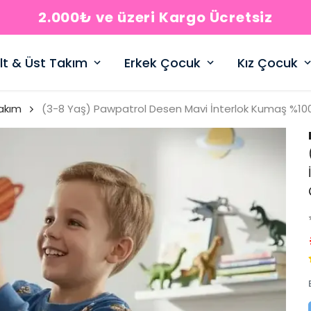
2.000₺ ve üzeri Kargo Ücretsiz
lt & Üst Takım
Erkek Çocuk
Kız Çocuk
akım
(3-8 Yaş) Pawpatrol Desen Mavi İnterlok Kumaş %10