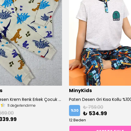
s
MinyKids
Dinozor Desen Krem Renk Erkek Çocuk Pijama Takım
11 değerlendirme
₺ 759.00
%
30
569.00
₺ 534.99
339.99
12 Beden