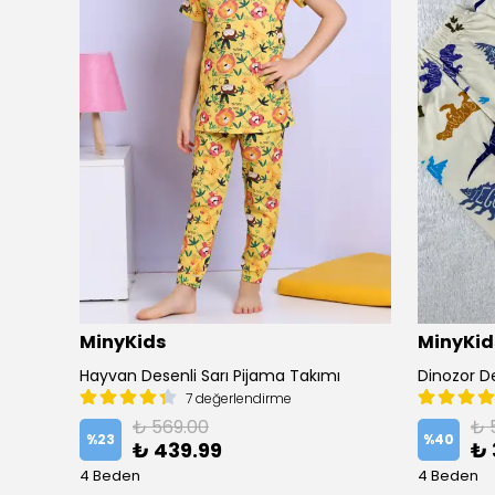
MinyKids
MinyKid
 Takımı
Hayvan Desenli Sarı Pijama Takımı
7 değerlendirme
₺ 569.00
₺ 
%
23
%
40
₺ 439.99
₺ 
4 Beden
4 Beden