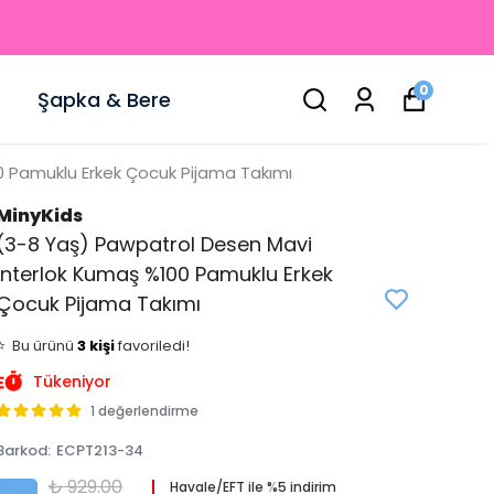
0
Şapka & Bere
0 Pamuklu Erkek Çocuk Pijama Takımı
MinyKids
(3-8 Yaş) Pawpatrol Desen Mavi
İnterlok Kumaş %100 Pamuklu Erkek
Çocuk Pijama Takımı
👀
Şu an
0 kişi
inceliyor!
⭐️
Bu ürünü
3 kişi
favoriledi!
🛒
2 kişi
sepetine ekledi!
Tükeniyor
✅
Bugün
0 adet
satıldı
1 değerlendirme
Barkod
:
ECPT213-34
₺ 929.00
Havale/EFT ile %5 indirim