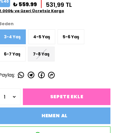
%
40
₺ 559.99
531,99 TL
2.000₺ ve üzeri Ücretsiz Kargo
Beden
3-4 Yaş
4-5 Yaş
5-6 Yaş
6-7 Yaş
7-8 Yaş
Paylaş
:
SEPETE EKLE
HEMEN AL