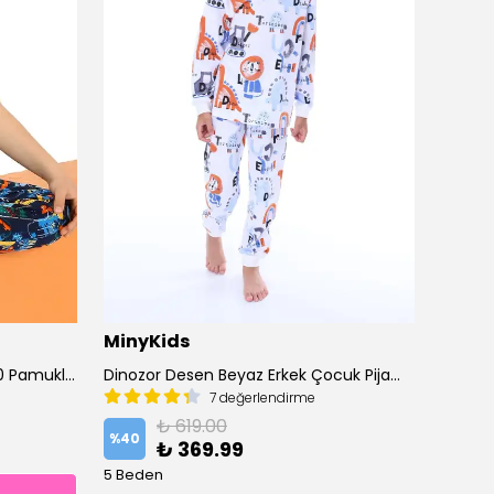
MinyKids
Miny
Paten Desen Gri Kısa Kollu %100 Pamuklu Erkek Çocuk Pijama Takım
Dinozor Desen Beyaz Erkek Çocuk Pijama Takım
7 değerlendirme
%
40
₺ 619.00
%
40
₺ 369.99
12 Bed
5 Beden