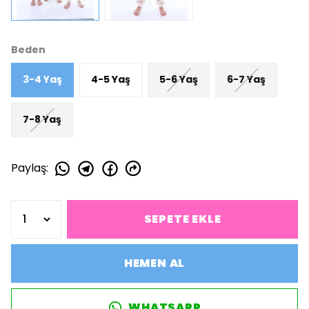
Beden
3-4 Yaş
4-5 Yaş
5-6 Yaş
6-7 Yaş
7-8 Yaş
Paylaş
:
SEPETE EKLE
HEMEN AL
WHATSAPP