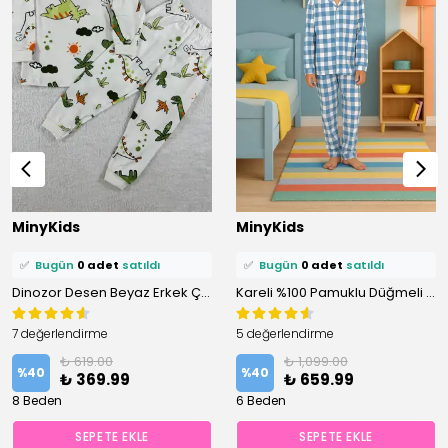
⭐️
Bu ürünü
1 kişi
favoriledi!
⭐️
Bu ürünü
2 kişi
favoriledi!
MinyKids
MinyKids
🛒
1 kişi
sepetine ekledi!
🛒
1 kişi
sepetine ekledi!
✅
Bugün
0 adet
satıldı
✅
Bugün
0 adet
satıldı
Dinozor Desen Beyaz Erkek Çocuk Pijama Takım
Kareli %100 Pamuklu Düğmeli Erkek Çocuk Pijama Takım
7 değerlendirme
5 değerlendirme
₺ 619.00
₺ 1,099.00
%
40
%
40
₺ 369.99
₺ 659.99
8 Beden
6 Beden
SEPETE EKLE
SEPETE EKLE