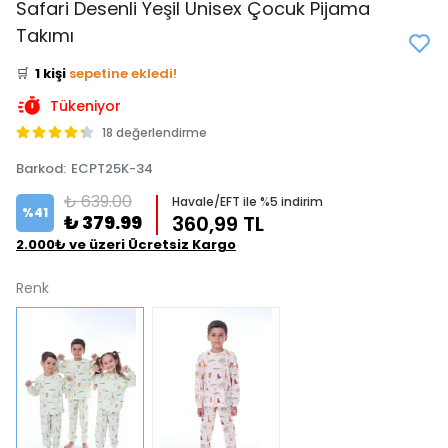
Safari Desenli Yeşil Unisex Çocuk Pijama
👀
Şu an
3 kişi
inceliyor!
Takımı
⭐️
Bu ürünü
1 kişi
favoriledi!
🛒
1 kişi
sepetine ekledi!
✅
Bugün
0 adet
satıldı
Tükeniyor
18 değerlendirme
Barkod
:
ECPT25K-34
₺ 639.00
Havale/EFT ile %5 indirim
%
41
₺ 379.99
360,99 TL
2.000₺ ve üzeri Ücretsiz Kargo
Renk