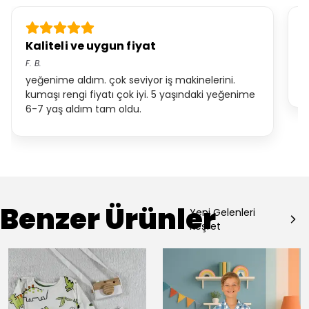
Kaliteli ve uygun fiyat
H
F.
B.
A
yeğenime aldım. çok seviyor iş makinelerini.
R
kumaşı rengi fiyatı çok iyi. 5 yaşındaki yeğenime
6-7 yaş aldım tam oldu.
Benzer Ürünler
Yeni Gelenleri
Keşfet