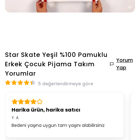
Star Skate Yeşil %100 Pamuklu
Yorum
Erkek Çocuk Pijama Takım
Yap
Yorumlar
5 değerlendirmeye göre
Harika ürün, harika satıcı
Y.
A.
Ş.
Bedeni yaşına uygun tam yaşını alabilirsiniz
ç
1
k