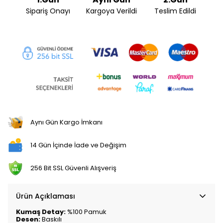
Sipariş Onayı
Kargoya Verildi
Teslim Edildi
Aynı Gün Kargo İmkanı
14 Gün İçinde İade ve Değişim
256 Bit SSL Güvenli Alışveriş
Ürün Açıklaması
Kumaş Detay:
%100 Pamuk
Desen:
Baskılı