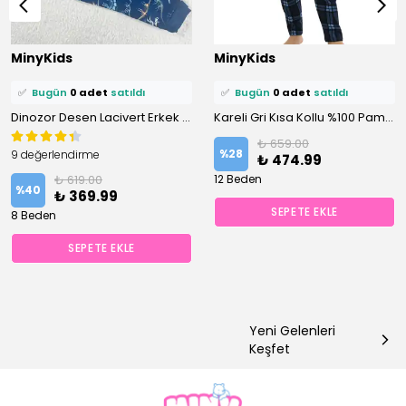
⭐️
Bu ürünü
0 kişi
favoriledi!
⭐️
Bu ürünü
0 kişi
favoriledi!
MinyKids
MinyKids
🛒
0 kişi
sepetine ekledi!
🛒
0 kişi
sepetine ekledi!
✅
Bugün
0 adet
satıldı
✅
Bugün
0 adet
satıldı
Dinozor Desen Lacivert Erkek Çocuk Pijama Takım
Kareli Gri Kısa Kollu %100 Pamuklu Erkek Çocuk Pijama Takım
₺ 659.00
%
28
9 değerlendirme
₺ 474.99
₺ 619.00
12 Beden
%
40
₺ 369.99
SEPETE EKLE
8 Beden
SEPETE EKLE
Yeni Gelenleri
Keşfet