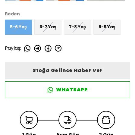
Beden
5-6 Yaş
6-7 Yaş
7-8 Yaş
8-9 Yaş
Paylaş
:
Stoğa Gelince Haber Ver
WHATSAPP
1.Gün
Aynı Gün
2.Gün