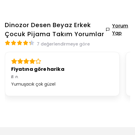
Dinozor Desen Beyaz Erkek
Yorum
Yap
Çocuk Pijama Takım
Yorumlar
7 değerlendirmeye göre
Fiyatına göre harika
K
B.
n.
*.
Yumuşacık çok güzel
Ç