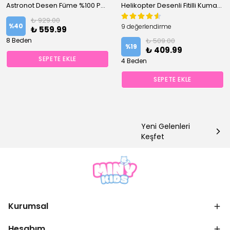
Astronot Desen Füme %100 Pamuk Erkek Çocuk Pijama Takım
Helikopter Desenli Fitilli Kumaş Beyaz Şortlu Pijama Takımı
₺ 929.00
%
40
9 değerlendirme
₺ 559.99
8 Beden
₺ 509.00
%
19
₺ 409.99
SEPETE EKLE
4 Beden
SEPETE EKLE
Yeni Gelenleri
Keşfet
Kurumsal
Hesabım