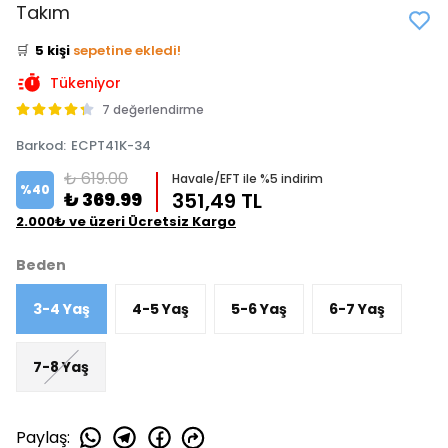
👀
Şu an
4 kişi
inceliyor!
Takım
⭐️
Bu ürünü
7 kişi
favoriledi!
🛒
5 kişi
sepetine ekledi!
✅
Bugün
4 adet
satıldı
Tükeniyor
7 değerlendirme
Barkod
:
ECPT41K-34
₺ 619.00
Havale/EFT ile %5 indirim
%
40
₺ 369.99
351,49 TL
2.000₺ ve üzeri Ücretsiz Kargo
Beden
3-4 Yaş
4-5 Yaş
5-6 Yaş
6-7 Yaş
7-8 Yaş
Paylaş
: