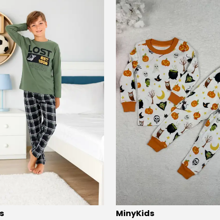
ü
11 kişi
favoriledi!
⭐️
Bu ürünü
17 kişi
favoriledi!
s
MinyKids