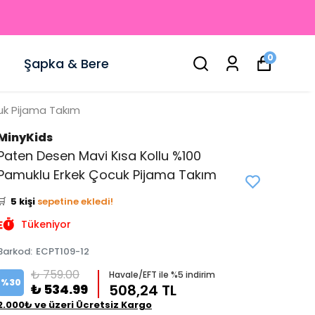
0
Şapka & Bere
uk Pijama Takım
MinyKids
Paten Desen Mavi Kısa Kollu %100
👀
Şu an
0 kişi
inceliyor!
Pamuklu Erkek Çocuk Pijama Takım
⭐️
Bu ürünü
8 kişi
favoriledi!
🛒
5 kişi
sepetine ekledi!
✅
Bugün
0 adet
satıldı
Tükeniyor
Barkod
:
ECPT109-12
₺ 759.00
Havale/EFT ile %5 indirim
%
30
₺ 534.99
508,24 TL
2.000₺ ve üzeri Ücretsiz Kargo