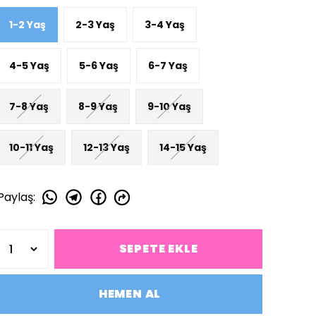
1-2 Yaş
2-3 Yaş
3-4 Yaş
4-5 Yaş
5-6 Yaş
6-7 Yaş
7-8 Yaş
8-9 Yaş
9-10 Yaş
10-11 Yaş
12-13 Yaş
14-15 Yaş
Paylaş
:
SEPETE EKLE
HEMEN AL