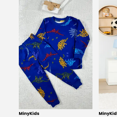
⭐️
Bu ürünü
9 kişi
favoriledi!
⭐️
Bu ürün
MinyKids
MinyKid