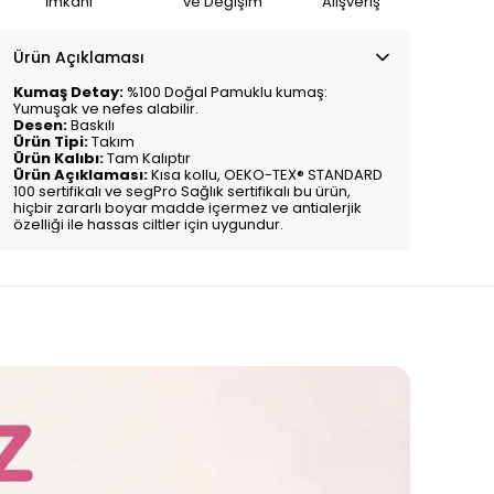
İmkanı
ve Değişim
Alışveriş
Ürün Açıklaması
Kumaş Detay:
%100 Doğal Pamuklu kumaş:
Yumuşak ve nefes alabilir.
Desen:
Baskılı
Ürün Tipi:
Takım
Ürün Kalıbı:
Tam Kalıptır
Ürün Açıklaması:
Kısa kollu,
OEKO-TEX® STANDARD
100 sertifikalı ve segPro Sağlık sertifikalı bu ürün,
hiçbir zararlı boyar madde içermez ve antialerjik
özelliği ile hassas ciltler için uygundur.