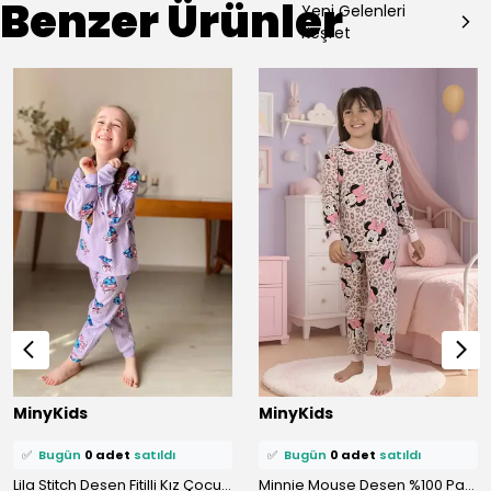
Benzer Ürünler
Yeni Gelenleri
Keşfet
⭐️
Bu ürünü
0 kişi
favoriledi!
⭐️
Bu ürünü
0 kişi
favoriledi!
MinyKids
MinyKids
🛒
0 kişi
sepetine ekledi!
🛒
0 kişi
sepetine ekledi!
✅
Bugün
0 adet
satıldı
✅
Bugün
0 adet
satıldı
Lila Stitch Desen Fitilli Kız Çocuk Pijama Takım
Minnie Mouse Desen %100 Pamuklu Pembe Kız Çocuk Pijama Takım