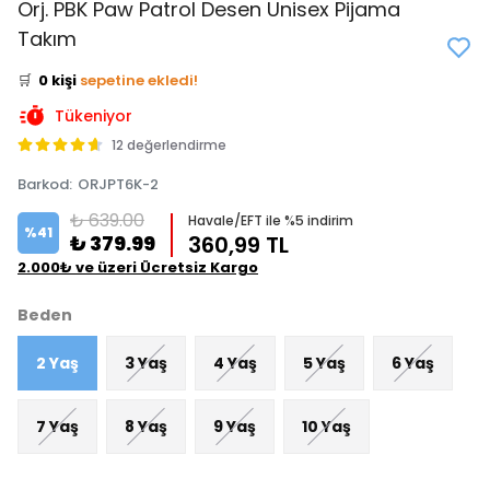
Orj. PBK Paw Patrol Desen Unisex Pijama
👀
Şu an
2 kişi
inceliyor!
Takım
⭐️
Bu ürünü
0 kişi
favoriledi!
🛒
0 kişi
sepetine ekledi!
✅
Bugün
0 adet
satıldı
Tükeniyor
12 değerlendirme
Barkod
:
ORJPT6K-2
₺ 639.00
Havale/EFT ile %5 indirim
%
41
₺ 379.99
360,99 TL
2.000₺ ve üzeri Ücretsiz Kargo
Beden
2 Yaş
3 Yaş
4 Yaş
5 Yaş
6 Yaş
7 Yaş
8 Yaş
9 Yaş
10 Yaş