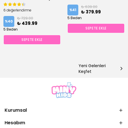
₺ 639.00
%
41
6 değerlendirme
₺ 379.99
₺ 729.00
5 Beden
%
40
₺ 439.99
SEPETE EKLE
5 Beden
SEPETE EKLE
Yeni Gelenleri
Keşfet
Kurumsal
Hesabım