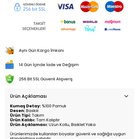
Aynı Gün Kargo İmkanı
14 Gün İçinde İade ve Değişim
256 Bit SSL Güvenli Alışveriş
Ürün Açıklaması
Kumaş Detay:
%100 Pamuk
Desen:
Baskılı
Ürün Tipi:
Takım
Ürün Kalıbı:
Tam Kalıptır
Ürün Açıklaması:
Uzun Kollu, Bisiklet Yaka
Ürünlerimizde kullanılan boyalar güvenli ve sağlığa uygun
standartlara sahiptir.