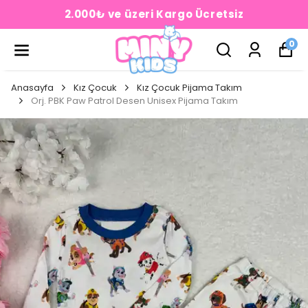
2.000₺ ve üzeri Kargo Ücretsiz
0
Anasayfa
Kız Çocuk
Kız Çocuk Pijama Takım
Orj. PBK Paw Patrol Desen Unisex Pijama Takım