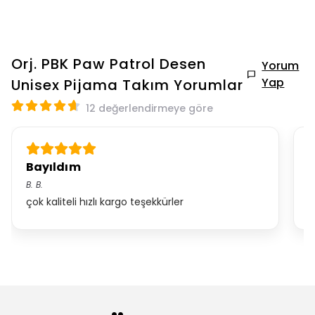
Orj. PBK Paw Patrol Desen
Yorum
Yap
Unisex Pijama Takım
Yorumlar
12 değerlendirmeye göre
Bayıldım
B
B.
B.
D
çok kaliteli hızlı kargo teşekkürler
ç