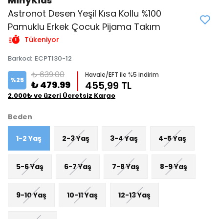
MinyKids
Astronot Desen Yeşil Kısa Kollu %100
Pamuklu Erkek Çocuk Pijama Takım
Tükeniyor
Barkod
:
ECPT130-12
₺ 639.00
Havale/EFT ile %5 indirim
%
25
₺ 479.99
455,99 TL
2.000₺ ve üzeri Ücretsiz Kargo
Beden
1-2 Yaş
2-3 Yaş
3-4 Yaş
4-5 Yaş
5-6 Yaş
6-7 Yaş
7-8 Yaş
8-9 Yaş
9-10 Yaş
10-11 Yaş
12-13 Yaş