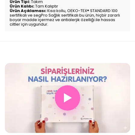
Ürün Tipi:
Takım
Ürün Kalıbı:
Tam Kalıptır
Ürün Açıklaması:
Kısa kollu,
OEKO-TEX® STANDARD 100
sertifikalı ve segPro Sağlık sertifikalı bu ürün, hiçbir zararlı
boyar madde içermez ve antialerjik özelliği ile hassas
ciltler için uygundur.
▶