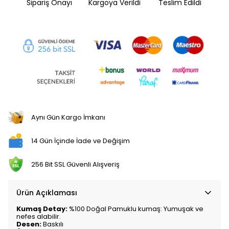
Sipariş Onayı
Kargoya Verildi
Teslim Edildi
Aynı Gün Kargo İmkanı
14 Gün İçinde İade ve Değişim
256 Bit SSL Güvenli Alışveriş
Ürün Açıklaması
Kumaş Detay:
%100 Doğal Pamuklu kumaş: Yumuşak ve
nefes alabilir.
Desen:
Baskılı