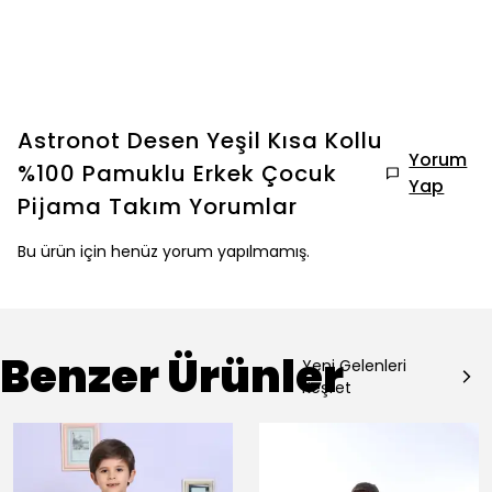
Astronot Desen Yeşil Kısa Kollu
Yorum
%100 Pamuklu Erkek Çocuk
Yap
Pijama Takım
Yorumlar
Bu ürün için henüz yorum yapılmamış.
Benzer Ürünler
Yeni Gelenleri
Keşfet