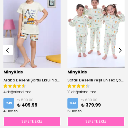
MinyKids
MinyKids
Araba Desenli Şortlu Ekru Pijama Takımı
Safari Desenli Yeşil Unisex Çocuk Pijama Takımı
4 değerlendirme
18 değerlendirme
₺ 509.00
₺ 639.00
%
19
%
41
₺ 409.99
₺ 379.99
4 Beden
5 Beden
SEPETE EKLE
SEPETE EKLE