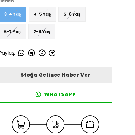
Beden
3-4 Yaş
4-5 Yaş
5-6 Yaş
6-7 Yaş
7-8 Yaş
Paylaş
:
Stoğa Gelince Haber Ver
WHATSAPP