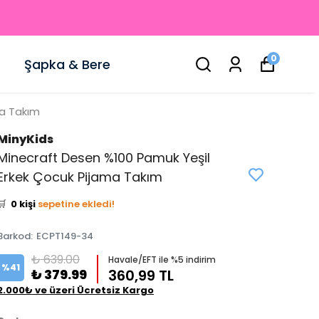
0
Şapka & Bere
ma Takım
MinyKids
Minecraft Desen %100 Pamuk Yeşil
👀
Şu an
0 kişi
inceliyor!
Erkek Çocuk Pijama Takım
⭐️
Bu ürünü
0 kişi
favoriledi!
🛒
0 kişi
sepetine ekledi!
✅
Bugün
0 adet
satıldı
Barkod
:
ECPT149-34
₺ 639.00
Havale/EFT ile %5 indirim
%
41
₺ 379.99
360,99 TL
2.000₺ ve üzeri Ücretsiz Kargo