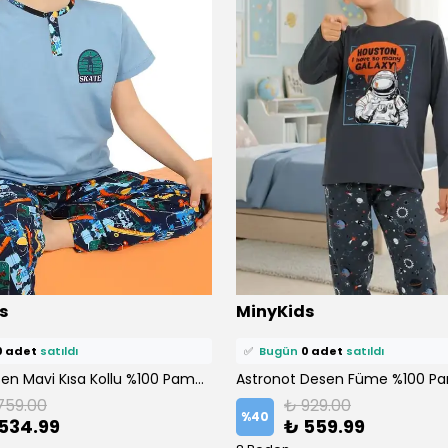
ü
0 kişi
favoriledi!
⭐️
Bu ürünü
0 kişi
favoriledi!
s
MinyKids
petine ekledi!
🛒
0 kişi
sepetine ekledi!
0 adet
satıldı
✅
Bugün
0 adet
satıldı
Paten Desen Mavi Kısa Kollu %100 Pamuklu Erkek Çocuk Pijama Takım
759.00
₺ 929.00
%
40
534.99
₺ 559.99