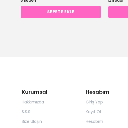
5 Beden
12 Beden
SEPETE EKLE
Kurumsal
Hesabım
Hakkımızda
Giriş Yap
S.S.S
Kayıt Ol
Bize Ulaşın
Hesabım