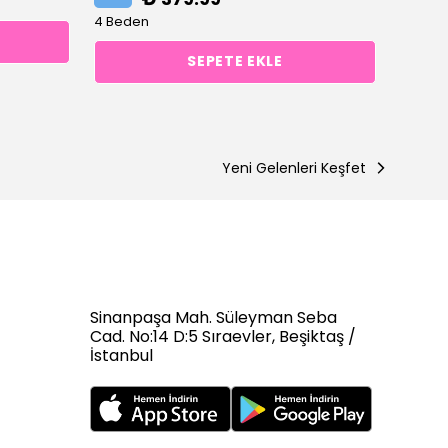
8 Bede
4 Beden
SEPETE EKLE
Yeni Gelenleri Keşfet
Sinanpaşa Mah. Süleyman Seba
Cad. No:14 D:5 Sıraevler, Beşiktaş /
İstanbul