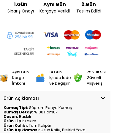
1.Gün
Aynı Gün
2.Gün
Sipariş Onayı
Kargoya Verildi
Teslim Edildi
Aynı Gün
14 Gün
256 Bit SSL
Kargo
İçinde İade
Güvenli
İmkanı
ve Değişim
Alışveriş
Ürün Açıklaması
Kumaş Tipi:
Süprem Penye Kumaş
Kumaş Detay:
%100 Pamuk
Desen:
Baskılı
Ürün Tipi:
Takım
Ürün Kalıbı:
Tam Kalıptır
Ürün Açıklaması:
Uzun Kollu, Bisiklet Yaka