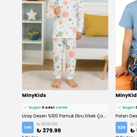
⭐️
Bu ürünü
1 kişi
favoriledi!
⭐️
Bu ürün
MinyKids
MinyKid
🛒
0 kişi
sepetine ekledi!
🛒
0 kişi
se
✅
Bugün
0 adet
satıldı
✅
Bugün
Star Skate Lacivert %100 Pamuklu Erkek Çocuk Pijama Takım
Uzay Desen %100 Pamuk Ekru Erkek Çocuk Pijama Takım
₺ 639.00
₺ 
%
41
%
30
₺ 379.99
₺ 