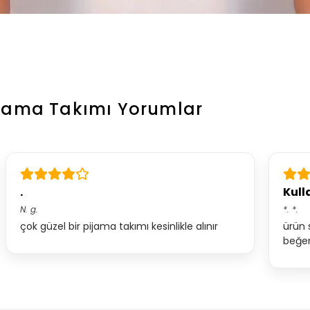
ijama Takımı
Yorumlar
.
Kulla
N.
g.
*.
*.
çok güzel bir pijama takımı kesinlikle alınır
ürün 
beğend