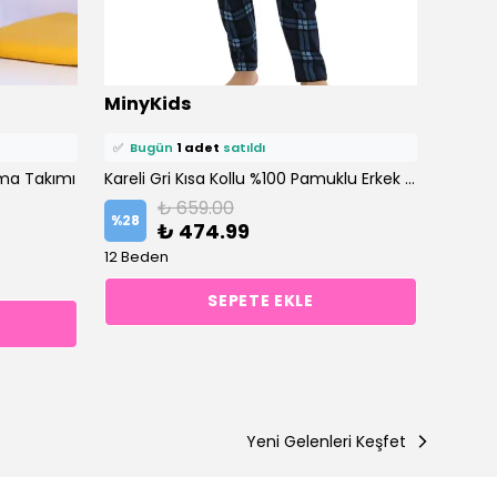
⭐️
Bu ürünü
3 kişi
favoriledi!
⭐️
Bu ü
MinyKids
Miny
🛒
2 kişi
sepetine ekledi!
🛒
2 ki
✅
Bugün
1 adet
satıldı
✅
Bu
ama Takımı
Kareli Gri Kısa Kollu %100 Pamuklu Erkek Çocuk Pijama Takım
₺ 659.00
%
28
%
25
₺ 474.99
12 Beden
12 Bed
SEPETE EKLE
Yeni Gelenleri Keşfet