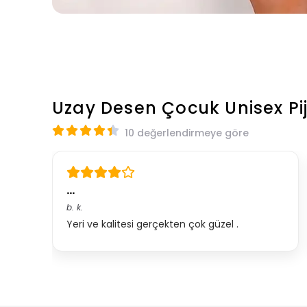
Uzay Desen Çocuk Unisex P
10 değerlendirmeye göre
…
b.
k.
Yeri ve kalitesi gerçekten çok güzel .