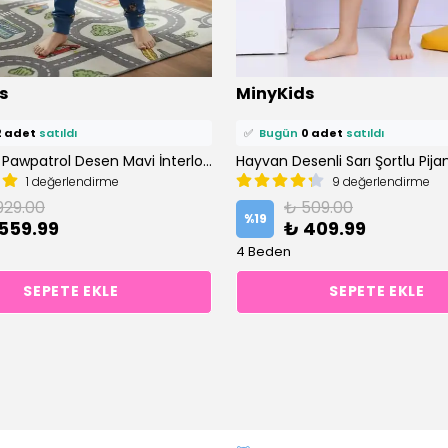
ü
3 kişi
favoriledi!
⭐️
Bu ürünü
1 kişi
favoriledi!
s
MinyKids
petine ekledi!
🛒
0 kişi
sepetine ekledi!
2 adet
satıldı
✅
Bugün
0 adet
satıldı
(3-8 Yaş) Pawpatrol Desen Mavi İnterlok Kumaş %100 Pamuklu Erkek Çocuk Pijama Takımı
Hayvan Desenli Sarı Şortlu Pij
1 değerlendirme
9 değerlendirme
929.00
₺ 509.00
%
19
559.99
₺ 409.99
4 Beden
SEPETE EKLE
SEPETE EKLE