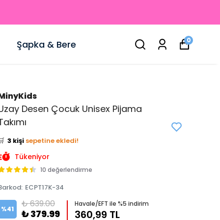
0
Şapka & Bere
MinyKids
Uzay Desen Çocuk Unisex Pijama
👀
Şu an
0 kişi
inceliyor!
Takımı
⭐️
Bu ürünü
4 kişi
favoriledi!
🛒
3 kişi
sepetine ekledi!
✅
Bugün
1 adet
satıldı
Tükeniyor
10 değerlendirme
Barkod
:
ECPT17K-34
₺ 639.00
Havale/EFT ile %5 indirim
%
41
₺ 379.99
360,99 TL