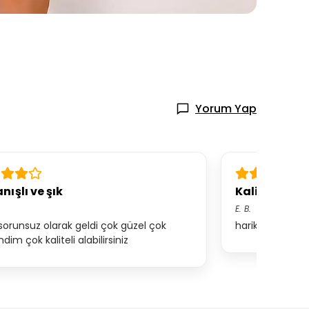
Yorum Yap
nışlı ve şık
Kaliteli ve u
E.
B.
sorunsuz olarak geldi çok güzel çok
harika çok şeke
im çok kaliteli alabilirsiniz