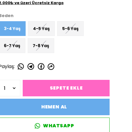
2.000₺ ve üzeri Ücretsiz Kargo
Beden
3-4 Yaş
4-5 Yaş
5-6 Yaş
6-7 Yaş
7-8 Yaş
Paylaş
:
SEPETE EKLE
HEMEN AL
WHATSAPP