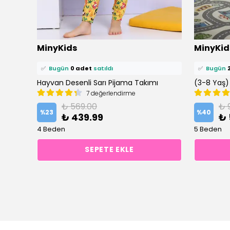
⭐️
Bu ürünü
3 kişi
favoriledi!
⭐️
Bu ürün
MinyKids
MinyKid
🛒
1 kişi
sepetine ekledi!
🛒
2 kişi
se
✅
Bugün
0 adet
satıldı
✅
Bugün
Hayvan Desen İki İplik Mavi Erkek Çocuk Pijama Takım
Hayvan Desenli Sarı Pijama Takımı
7 değerlendirme
₺ 569.00
₺ 
%
23
%
40
₺ 439.99
₺ 
4 Beden
5 Beden
SEPETE EKLE