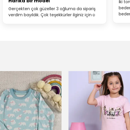
Harika bir model
İki t
beden
Gerçekten çok güzeller 3 oğluma da sipariş
beden
verdim bayıldık. Çok teşekkürler ilginiz için☺️