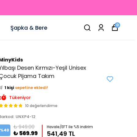
0
Şapka & Bere
MinyKids
Yılbaşı Desen Kırmızı-Yeşil Unisex
👀
Şu an
5 kişi
inceliyor!
Çocuk Pijama Takım
⭐️
Bu ürünü
2 kişi
favoriledi!
🛒
1 kişi
sepetine ekledi!
✅
Bugün
0 adet
satıldı
Tükeniyor
10 değerlendirme
Barkod
:
UNXP4-12
₺ 949.00
Havale/EFT ile %5 indirim
%
40
₺ 569.99
541,49 TL