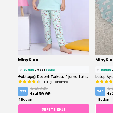
⭐️
Bu ürünü
2 kişi
favoriledi!
⭐️
Bu ürün
MinyKids
MinyKid
🛒
1 kişi
sepetine ekledi!
🛒
0 kişi
se
✅
Bugün
0 adet
satıldı
✅
Bugün
Dinozor Desen Pudra Kız Çocuk Pijama Takım
Gökkuşağı Desenli Turkuaz Pijama Takımı
14 değerlendirme
₺ 569.00
₺ 
%
23
%
40
₺ 439.99
₺ 
4 Beden
4 Beden
SEPETE EKLE