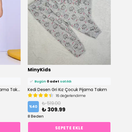
⭐️
Bu ürünü
2 kişi
favoriledi!
⭐️
Bu ü
MinyKids
Miny
🛒
1 kişi
sepetine ekledi!
🛒
0 ki
✅
Bugün
0 adet
satıldı
✅
Bu
Ayıcık Desenli Pembe Şortlu Pijama Takımı
Kedi Desen Gri Kız Çocuk Pijama Takım
16 değerlendirme
₺ 519.00
%
40
%
40
₺ 309.99
8 Beden
4 Bede
SEPETE EKLE