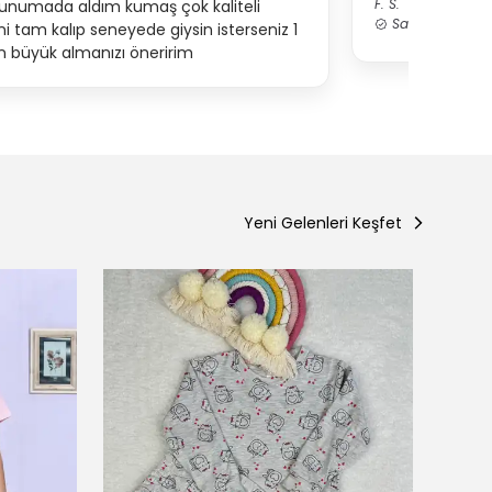
F.
S.
orunumada aldım kumaş çok kaliteli
Satın Alınmış
i tam kalıp seneyede giysin isterseniz 1
 büyük almanızı öneririm
Yeni Gelenleri Keşfet