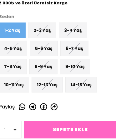
2.000₺ ve üzeri Ücretsiz Kargo
Beden
1-2 Yaş
2-3 Yaş
3-4 Yaş
4-5 Yaş
5-6 Yaş
6-7 Yaş
7-8 Yaş
8-9 Yaş
9-10 Yaş
10-11 Yaş
12-13 Yaş
14-15 Yaş
Paylaş
:
SEPETE EKLE