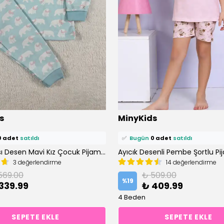
ü
0 kişi
favoriledi!
⭐️
Bu ürünü
0 kişi
favoriledi!
s
MinyKids
petine ekledi!
🛒
0 kişi
sepetine ekledi!
0 adet
satıldı
✅
Bugün
0 adet
satıldı
Kutup Ayısı Desen Mavi Kız Çocuk Pijama Takım
3 değerlendirme
14 değerlendirme
569.00
₺ 509.00
%
19
339.99
₺ 409.99
4 Beden
SEPETE EKLE
SEPETE EKLE