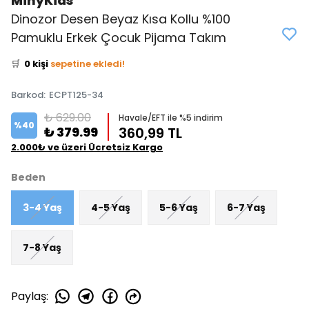
MinyKids
Dinozor Desen Beyaz Kısa Kollu %100
👀
Şu an
3 kişi
inceliyor!
Pamuklu Erkek Çocuk Pijama Takım
⭐️
Bu ürünü
0 kişi
favoriledi!
🛒
0 kişi
sepetine ekledi!
✅
Bugün
0 adet
satıldı
Barkod
:
ECPT125-34
₺ 629.00
Havale/EFT ile %5 indirim
%
40
₺ 379.99
360,99 TL
2.000₺ ve üzeri Ücretsiz Kargo
Beden
3-4 Yaş
4-5 Yaş
5-6 Yaş
6-7 Yaş
7-8 Yaş
Paylaş
: