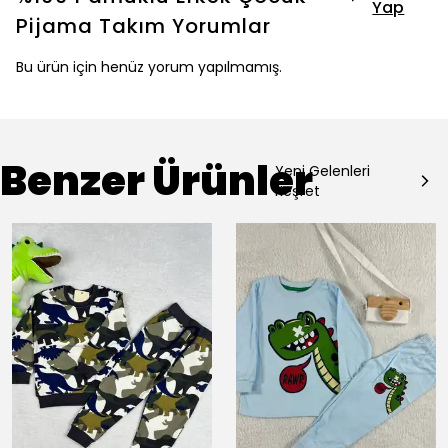
Yap
Pijama Takım
Yorumlar
Bu ürün için henüz yorum yapılmamış.
Benzer Ürünler
Yeni Gelenleri
Keşfet