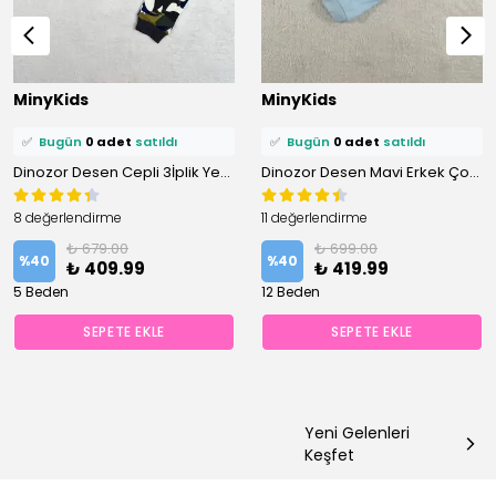
⭐️
Bu ürünü
0 kişi
favoriledi!
⭐️
Bu ürünü
0 kişi
favoriledi!
MinyKids
MinyKids
🛒
0 kişi
sepetine ekledi!
🛒
0 kişi
sepetine ekledi!
✅
Bugün
0 adet
satıldı
✅
Bugün
0 adet
satıldı
Dinozor Desen Cepli 3İplik Yeşil Erkek Çocuk Pijama Takım
Dinozor Desen Mavi Erkek Çocuk Pijama Takım
8 değerlendirme
11 değerlendirme
₺ 679.00
₺ 699.00
%
40
%
40
₺ 409.99
₺ 419.99
5 Beden
12 Beden
SEPETE EKLE
SEPETE EKLE
Yeni Gelenleri
Keşfet