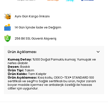
Aynı Gün Kargo İmkanı
14 Gün İçinde İade ve Değişim
256 Bit SSL Güvenli Alışveriş
Ürün Açıklaması
Kumaş Detay:
%100 Doğal Pamuklu kumaş: Yumuşak ve
nefes alabilir.
Desen:
Baskılı
Ürün Tipi:
Takım
Ürün Kalıbı:
Tam Kalıptır
Ürün Açıklaması:
Kısa kollu,
OEKO-TEX® STANDARD 100
sertifikalı ve segPro Sağlık sertifikalı bu ürün, hiçbir zararlı
boyar madde içermez ve antialerjik özelliği ile hassas
ciltler için uygundur.