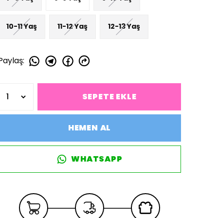
10-11 Yaş
11-12 Yaş
12-13 Yaş
Paylaş
:
SEPETE EKLE
HEMEN AL
WHATSAPP