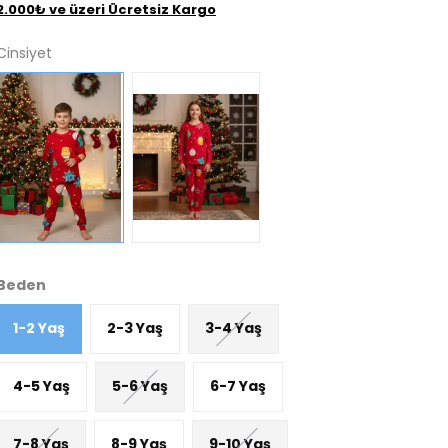
2.000₺ ve üzeri Ücretsiz Kargo
Cinsiyet
Beden
1-2 Yaş
2-3 Yaş
3-4 Yaş
4-5 Yaş
5-6 Yaş
6-7 Yaş
7-8 Yaş
8-9 Yaş
9-10 Yaş