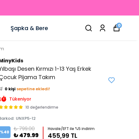
0
Şapka & Bere
ım
MinyKids
Yılbaşı Desen Kırmızı 1-13 Yaş Erkek
👀
Şu an
3 kişi
inceliyor!
Çocuk Pijama Takım
⭐️
Bu ürünü
0 kişi
favoriledi!
🛒
0 kişi
sepetine ekledi!
✅
Bugün
0 adet
satıldı
Tükeniyor
10 değerlendirme
Barkod
:
UNXP5-12
₺ 799.00
Havale/EFT ile %5 indirim
%
40
₺ 479.99
455,99 TL