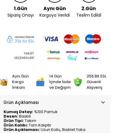
1.Gün
Aynı Gün
2.Gün
Sipariş Onayı
Kargoya Verildi
Teslim Edildi
Aynı Gün
14 Gün
256 Bit SSL
Kargo
İçinde İade
Güvenli
İmkanı
ve Değişim
Alışveriş
Ürün Açıklaması
Kumaş Detay:
%100 Pamuk
Desen:
Baskılı
Ürün Tipi:
Takım
Ürün Kalıbı:
Tam Kalıptır
Ürün Açıklaması:
Uzun Kollu, Bisiklet Yaka