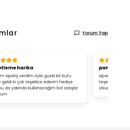
mlar
Yorum Yap
tleme harika
pamuklu ta
ım sipariş verdim öyle güzel bir kutu
siparişim çok h
e geldi ki çok teşekkür ederim hediye
teşekkürler. ayr
u da yakında kullanacağım bol satışlar
olsun çok kalitel
orum