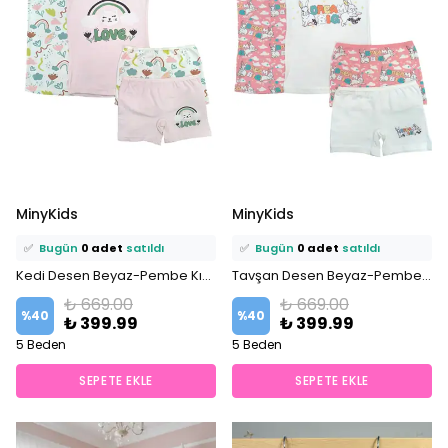
⭐️
Bu ürünü
1 kişi
favoriledi!
⭐️
Bu ürünü
0 kişi
favoriledi!
MinyKids
MinyKids
🛒
0 kişi
sepetine ekledi!
🛒
0 kişi
sepetine ekledi!
✅
Bugün
0 adet
satıldı
✅
Bugün
0 adet
satıldı
Kedi Desen Beyaz-Pembe Kız Çocuk 2 li Atlet ve 2 li Boxer Takım
Tavşan Desen Beyaz-Pembe Kız Çocuk 2 li Atlet ve 2 li Boxer Takım
₺ 669.00
₺ 669.00
%
40
%
40
₺ 399.99
₺ 399.99
5 Beden
5 Beden
SEPETE EKLE
SEPETE EKLE