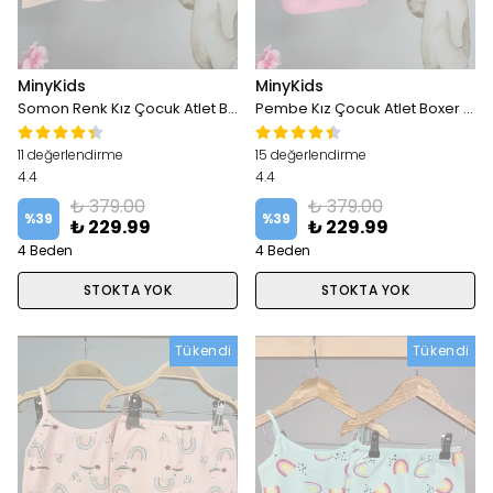
MinyKids
MinyKids
Somon Renk Kız Çocuk Atlet Boxer Takım
Pembe Kız Çocuk Atlet Boxer Takım
11 değerlendirme
15 değerlendirme
4.4
4.4
₺ 379.00
₺ 379.00
%
39
%
39
₺ 229.99
₺ 229.99
4 Beden
4 Beden
STOKTA YOK
STOKTA YOK
Tükendi
Tükendi