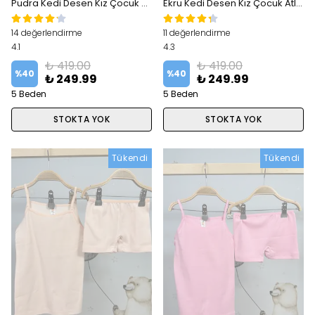
Pudra Kedi Desen Kız Çocuk Atlet Külot Takım
Ekru Kedi Desen Kız Çocuk Atlet Külot Takım
14 değerlendirme
11 değerlendirme
4.1
4.3
₺ 419.00
₺ 419.00
%
40
%
40
₺ 249.99
₺ 249.99
5 Beden
5 Beden
STOKTA YOK
STOKTA YOK
Tükendi
Tükendi