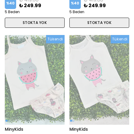
%
40
%
40
₺ 249.99
₺ 249.99
5 Beden
5 Beden
STOKTA YOK
STOKTA YOK
Tükendi
Tükendi
Tükendi
MinyKids
MinyKids