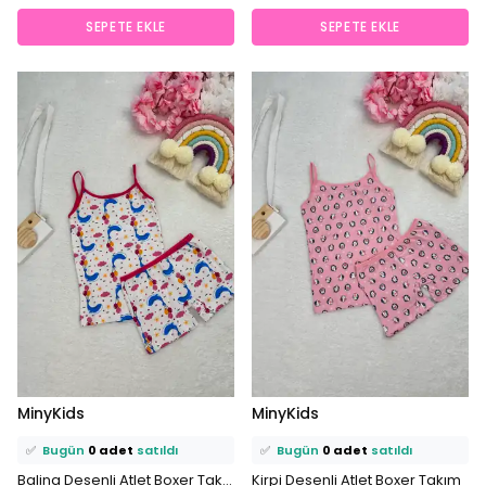
SEPETE EKLE
SEPETE EKLE
⭐️
Bu ürünü
1 kişi
favoriledi!
⭐️
Bu ürünü
1 kişi
favoriledi!
MinyKids
MinyKids
🛒
1 kişi
sepetine ekledi!
🛒
0 kişi
sepetine ekledi!
✅
Bugün
0 adet
satıldı
✅
Bugün
0 adet
satıldı
Balina Desenli Atlet Boxer Takım
Kirpi Desenli Atlet Boxer Takım