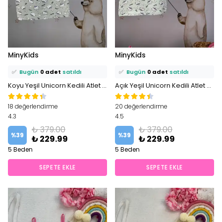
⭐️
Bu ürünü
1 kişi
favoriledi!
⭐️
Bu ürünü
1 kişi
favoriledi!
MinyKids
MinyKids
🛒
1 kişi
sepetine ekledi!
🛒
0 kişi
sepetine ekledi!
✅
Bugün
0 adet
satıldı
✅
Bugün
0 adet
satıldı
Koyu Yeşil Unicorn Kedili Atlet Boxer Takım
Açık Yeşil Unicorn Kedili Atlet Boxer Takım
18 değerlendirme
20 değerlendirme
4.3
4.5
₺ 379.00
₺ 379.00
%
39
%
39
₺ 229.99
₺ 229.99
5 Beden
5 Beden
SEPETE EKLE
SEPETE EKLE