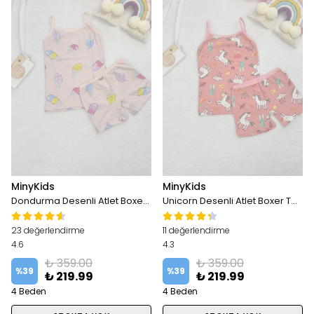
MinyKids
MinyKids
Dondurma Desenli Atlet Boxer Takım
Unicorn Desenli Atlet Boxer Takım
23 değerlendirme
11 değerlendirme
4.6
4.3
₺ 359.00
₺ 359.00
%
39
%
39
₺ 219.99
₺ 219.99
4 Beden
4 Beden