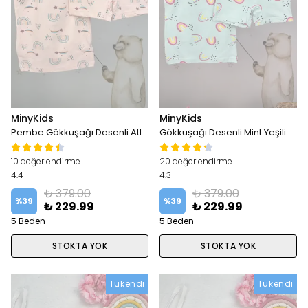
MinyKids
MinyKids
Pembe Gökkuşağı Desenli Atlet Boxer Takım
Gökkuşağı Desenli Mint Yeşili Atlet Boxer Takım
10 değerlendirme
20 değerlendirme
4.4
4.3
₺ 379.00
₺ 379.00
%
39
%
39
₺ 229.99
₺ 229.99
5 Beden
5 Beden
STOKTA YOK
STOKTA YOK
Tükendi
Tükendi