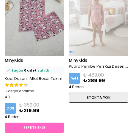
⭐️
Bu ürünü
2 kişi
favoriledi!
MinyKids
MinyKids
🛒
1 kişi
sepetine ekledi!
Pudra Pembe Peri Kızı Desen Kız Çocuk Atlet Külot Takım
✅
Bugün
0 adet
satıldı
₺ 489.00
Kedi Desenli Atlet Boxer Takım
%
41
₺ 289.99
4 Beden
17 değerlendirme
4.3
STOKTA YOK
₺ 359.00
%
39
₺ 219.99
4 Beden
SEPETE EKLE