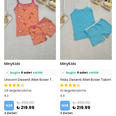
⭐️
Bu ürünü
1 kişi
favoriledi!
⭐️
Bu ürünü
1 kişi
favoriledi!
MinyKids
MinyKids
🛒
1 kişi
sepetine ekledi!
🛒
1 kişi
sepetine ekledi!
✅
Bugün
0 adet
satıldı
✅
Bugün
0 adet
satıldı
Unicorn Desenli Atlet Boxer Takım
Yıldız Desenli Atlet Boxer Takım
28 değerlendirme
14 değerlendirme
4.3
4.4
₺ 359.00
₺ 359.00
%
39
%
39
₺ 219.99
₺ 219.99
4 Beden
4 Beden