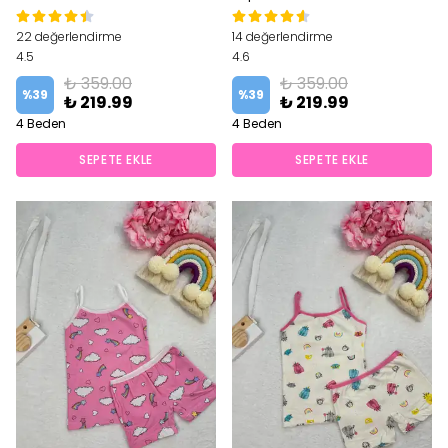
22 değerlendirme
14 değerlendirme
4.5
4.6
₺ 359.00
₺ 359.00
%
39
%
39
₺ 219.99
₺ 219.99
4 Beden
4 Beden
SEPETE EKLE
SEPETE EKLE