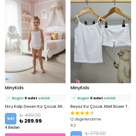
⭐️
Bu ürünü
1 kişi
favoriledi!
⭐️
Bu ürünü
0 kişi
favoriledi!
MinyKids
MinyKids
🛒
1 kişi
sepetine ekledi!
🛒
0 kişi
sepetine ekledi!
✅
Bugün
0 adet
satıldı
✅
Bugün
0 adet
satıldı
Ekru Kalp Desen Kız Çocuk Atlet Külot Takım
Beyaz Kız Çocuk Atlet Boxer Takım
₺ 489.00
%
41
12 değerlendirme
₺ 289.99
4.2
4 Beden
₺ 379.00