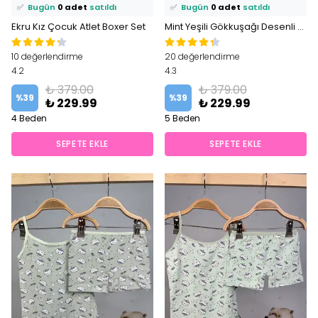
✅
Bugün
0 adet
satıldı
✅
Bugün
0 adet
satıldı
Ekru Kız Çocuk Atlet Boxer Set
Mint Yeşili Gökkuşağı Desenli Atlet Boxer Takım
10 değerlendirme
20 değerlendirme
4.2
4.3
₺ 379.00
₺ 379.00
%
39
%
39
₺ 229.99
₺ 229.99
4 Beden
5 Beden
SEPETE EKLE
SEPETE EKLE