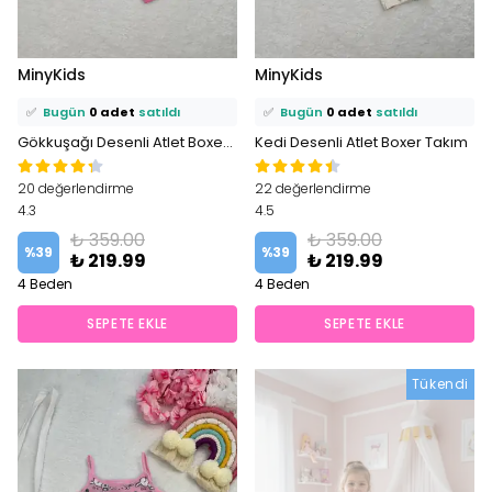
⭐️
Bu ürünü
1 kişi
favoriledi!
⭐️
Bu ürünü
2 kişi
favoriledi!
MinyKids
MinyKids
🛒
1 kişi
sepetine ekledi!
🛒
1 kişi
sepetine ekledi!
✅
Bugün
0 adet
satıldı
✅
Bugün
0 adet
satıldı
Gökkuşağı Desenli Atlet Boxer Takım
Kedi Desenli Atlet Boxer Takım
20 değerlendirme
22 değerlendirme
4.3
4.5
₺ 359.00
₺ 359.00
%
39
%
39
₺ 219.99
₺ 219.99
4 Beden
4 Beden
SEPETE EKLE
SEPETE EKLE
Tükendi