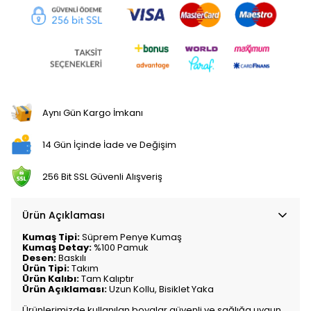
Aynı Gün Kargo İmkanı
14 Gün İçinde İade ve Değişim
256 Bit SSL Güvenli Alışveriş
Ürün Açıklaması
Kumaş Tipi:
Süprem Penye Kumaş
Kumaş Detay:
%100 Pamuk
Desen:
Baskılı
Ürün Tipi:
Takım
Ürün Kalıbı:
Tam Kalıptır
Ürün Açıklaması:
Uzun Kollu, Bisiklet Yaka
Ürünlerimizde kullanılan boyalar güvenli ve sağlığa uygun