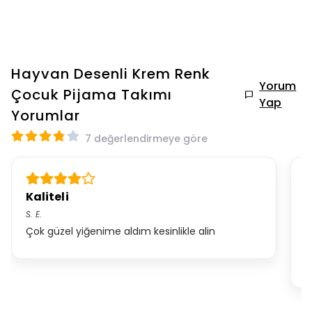
Hayvan Desenli Krem Renk
Yorum
Çocuk Pijama Takımı
Yap
Yorumlar
7 değerlendirmeye göre
Kaliteli
H
S.
E.
I.
Çok güzel yiğenime aldım kesinlikle alin
Y
ç
a