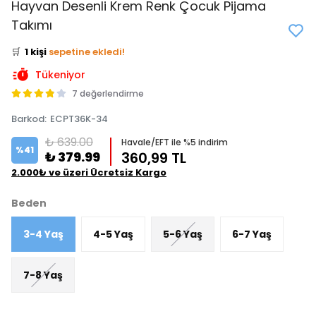
Hayvan Desenli Krem Renk Çocuk Pijama
👀
Şu an
0 kişi
inceliyor!
Takımı
⭐️
Bu ürünü
6 kişi
favoriledi!
🛒
1 kişi
sepetine ekledi!
✅
Bugün
1 adet
satıldı
Tükeniyor
7 değerlendirme
Barkod
:
ECPT36K-34
₺ 639.00
Havale/EFT ile %5 indirim
%
41
₺ 379.99
360,99 TL
2.000₺ ve üzeri Ücretsiz Kargo
Beden
3-4 Yaş
4-5 Yaş
5-6 Yaş
6-7 Yaş
7-8 Yaş