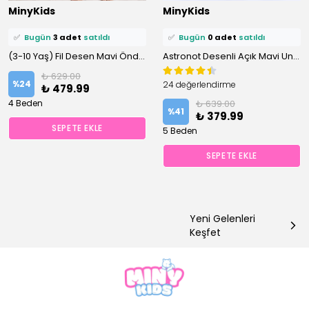
⭐️
Bu ürünü
7 kişi
favoriledi!
⭐️
Bu ürünü
8 kişi
favoriledi!
MinyKids
MinyKids
🛒
3 kişi
sepetine ekledi!
🛒
4 kişi
sepetine ekledi!
✅
Bugün
3 adet
satıldı
✅
Bugün
0 adet
satıldı
(3-10 Yaş) Fil Desen Mavi Önden Düğmeli Şortlu Erkek Çocuk Pijama Takım
Astronot Desenli Açık Mavi Unisex Pijama Takımı
₺ 629.00
%
24
24 değerlendirme
₺ 479.99
4 Beden
₺ 639.00
%
41
₺ 379.99
SEPETE EKLE
5 Beden
SEPETE EKLE
Yeni Gelenleri
Keşfet