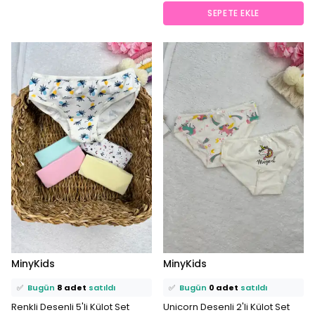
SEPETE EKLE
⭐️
Bu ürünü
17 kişi
favoriledi!
⭐️
Bu ürünü
12 kişi
favoriledi!
MinyKids
MinyKids
🛒
13 kişi
sepetine ekledi!
🛒
4 kişi
sepetine ekledi!
✅
Bugün
8 adet
satıldı
✅
Bugün
0 adet
satıldı
Renkli Desenli 5'li Külot Set
Unicorn Desenli 2'li Külot Set