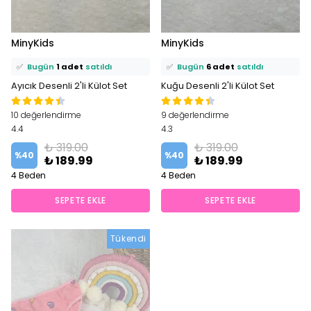
⭐️
Bu ürünü
7 kişi
favoriledi!
⭐️
Bu ürünü
19 kişi
favoriledi!
MinyKids
MinyKids
🛒
2 kişi
sepetine ekledi!
🛒
11 kişi
sepetine ekledi!
✅
Bugün
1 adet
satıldı
✅
Bugün
6 adet
satıldı
Ayıcık Desenli 2'li Külot Set
Kuğu Desenli 2'li Külot Set
10 değerlendirme
9 değerlendirme
4.4
4.3
₺ 319.00
₺ 319.00
%
40
%
40
₺ 189.99
₺ 189.99
4 Beden
4 Beden
SEPETE EKLE
SEPETE EKLE
Tükendi