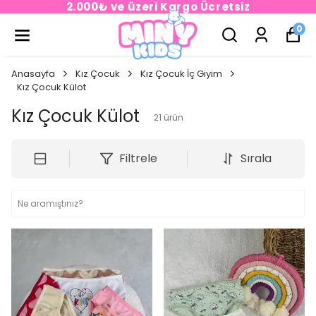
2.000₺ ve üzeri Kargo Ücretsiz
0
Anasayfa
Kız Çocuk
Kız Çocuk İç Giyim
Kız Çocuk Külot
Kız Çocuk Külot
21
ürün
Filtrele
Sırala