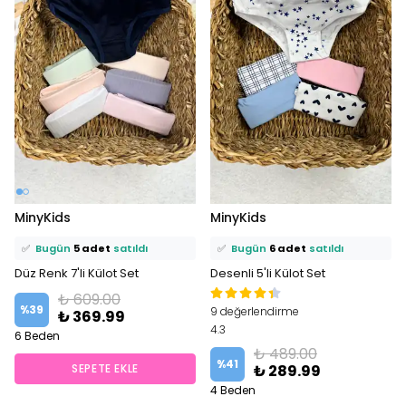
⭐️
Bu ürünü
17 kişi
favoriledi!
⭐️
Bu ürünü
10 kişi
favoriledi!
MinyKids
MinyKids
🛒
13 kişi
sepetine ekledi!
🛒
8 kişi
sepetine ekledi!
✅
Bugün
5 adet
satıldı
✅
Bugün
6 adet
satıldı
Düz Renk 7'li Külot Set
Desenli 5'li Külot Set
₺ 609.00
%
39
9 değerlendirme
₺ 369.99
4.3
6 Beden
₺ 489.00
%
41
SEPETE EKLE
₺ 289.99
4 Beden