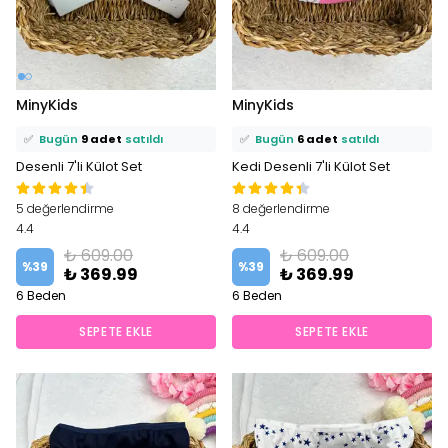
⭐️
Bu ürünü
13 kişi
favoriledi!
⭐️
Bu ürünü
16 kişi
favoriledi!
MinyKids
MinyKids
🛒
11 kişi
sepetine ekledi!
🛒
7 kişi
sepetine ekledi!
✅
Bugün
9 adet
satıldı
✅
Bugün
6 adet
satıldı
Desenli 7'li Külot Set
Kedi Desenli 7'li Külot Set
5 değerlendirme
8 değerlendirme
4.4
4.4
₺ 609.00
₺ 609.00
%
39
%
39
₺ 369.99
₺ 369.99
6 Beden
6 Beden
SEPETE EKLE
SEPETE EKLE