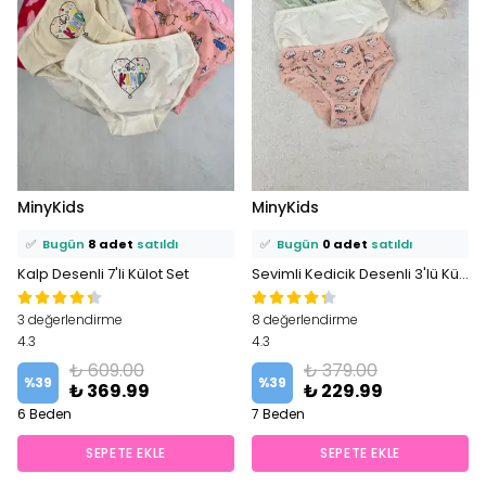
⭐️
Bu ürünü
17 kişi
favoriledi!
⭐️
Bu ürünü
8 kişi
favoriledi!
MinyKids
MinyKids
🛒
14 kişi
sepetine ekledi!
🛒
3 kişi
sepetine ekledi!
✅
Bugün
8 adet
satıldı
✅
Bugün
0 adet
satıldı
Kalp Desenli 7'li Külot Set
Sevimli Kedicik Desenli 3'lü Külot Set
3 değerlendirme
8 değerlendirme
4.3
4.3
₺ 609.00
₺ 379.00
%
39
%
39
₺ 369.99
₺ 229.99
6 Beden
7 Beden
SEPETE EKLE
SEPETE EKLE