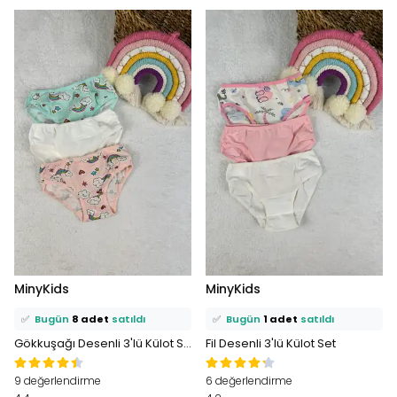
⭐️
Bu ürünü
23 kişi
favoriledi!
⭐️
Bu ürünü
13 kişi
favoriledi!
MinyKids
MinyKids
🛒
13 kişi
sepetine ekledi!
🛒
7 kişi
sepetine ekledi!
✅
Bugün
8 adet
satıldı
✅
Bugün
1 adet
satıldı
Gökkuşağı Desenli 3'lü Külot Set
Fil Desenli 3'lü Külot Set
9 değerlendirme
6 değerlendirme