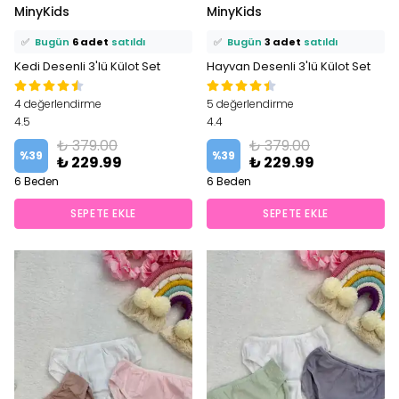
MinyKids
MinyKids
🛒
14 kişi
sepetine ekledi!
🛒
7 kişi
sepetine ekledi!
✅
Bugün
6 adet
satıldı
✅
Bugün
3 adet
satıldı
Kedi Desenli 3'lü Külot Set
Hayvan Desenli 3'lü Külot Set
4 değerlendirme
5 değerlendirme
4.5
4.4
₺ 379.00
₺ 379.00
%
39
%
39
₺ 229.99
₺ 229.99
6 Beden
6 Beden
SEPETE EKLE
SEPETE EKLE