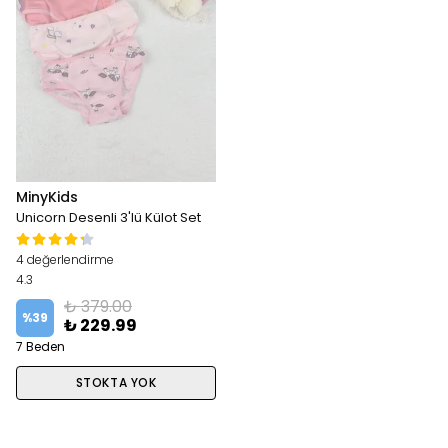
MinyKids
Unicorn Desenli 3'lü Külot Set
4 değerlendirme
4.3
₺ 379.00
%
39
₺ 229.99
7 Beden
STOKTA YOK