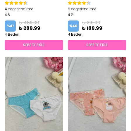
4 değerlendirme
5 değerlendirme
4.5
4.2
₺ 489.00
₺ 319.00
%
41
%
40
₺ 289.99
₺ 189.99
4 Beden
4 Beden
SEPETE EKLE
SEPETE EKLE