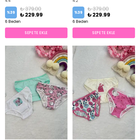
4.4
4.2
₺ 379.00
₺ 379.00
%
39
%
39
₺ 229.99
₺ 229.99
6 Beden
6 Beden
SEPETE EKLE
SEPETE EKLE
⭐️
Bu ürünü
16 kişi
favoriledi!
⭐️
Bu ürünü
13 kişi
favoriledi!