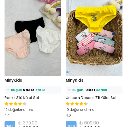
⭐️
Bu ürünü
17 kişi
favoriledi!
⭐️
Bu ürünü
11 kişi
favoriledi!
MinyKids
MinyKids
🛒
7 kişi
sepetine ekledi!
🛒
9 kişi
sepetine ekledi!
✅
Bugün
5 adet
satıldı
✅
Bugün
1 adet
satıldı
Renkli 3'lü Külot Set
Unicorn Desenli 7'li Külot Set
10 değerlendirme
10 değerlendirme
4.4
4.6
₺ 379.00
₺ 609.00
%
39
%
39