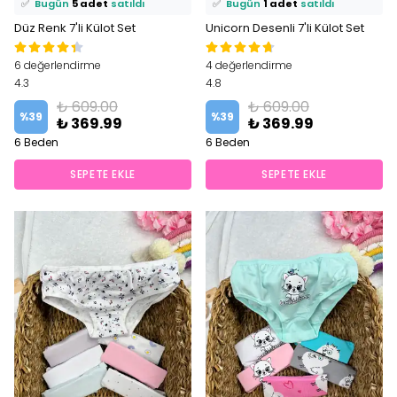
✅
Bugün
5 adet
satıldı
✅
Bugün
1 adet
satıldı
Düz Renk 7'li Külot Set
Unicorn Desenli 7'li Külot Set
6 değerlendirme
4 değerlendirme
4.3
4.8
₺ 609.00
₺ 609.00
%
39
%
39
₺ 369.99
₺ 369.99
6 Beden
6 Beden
SEPETE EKLE
SEPETE EKLE