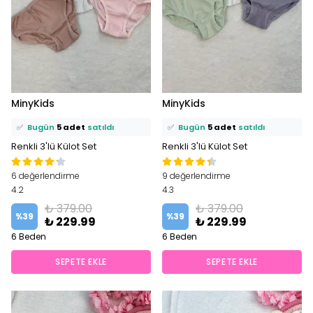
⭐️
Bu ürünü
17 kişi
favoriledi!
⭐️
Bu ürünü
17 kişi
favoriledi!
MinyKids
MinyKids
🛒
7 kişi
sepetine ekledi!
🛒
7 kişi
sepetine ekledi!
✅
Bugün
5 adet
satıldı
✅
Bugün
5 adet
satıldı
Renkli 3'lü Külot Set
Renkli 3'lü Külot Set
6 değerlendirme
9 değerlendirme
4.2
4.3
₺ 379.00
₺ 379.00
%
39
%
39
₺ 229.99
₺ 229.99
6 Beden
6 Beden
SEPETE EKLE
SEPETE EKLE