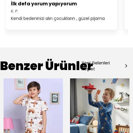
İlk defa yorum yapıyorum
D
K.
P.
o
Kendi bedeninizi alın çocukların , güzel pijama
o
Benzer Ürünler
Yeni Gelenleri
Keşfet