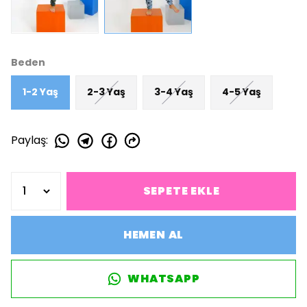
Beden
1-2 Yaş
2-3 Yaş
3-4 Yaş
4-5 Yaş
Paylaş
:
SEPETE EKLE
HEMEN AL
WHATSAPP