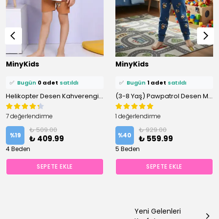
⭐️
Bu ürünü
1 kişi
favoriledi!
⭐️
Bu ürünü
2 kişi
favoriledi!
MinyKids
MinyKids
🛒
1 kişi
sepetine ekledi!
🛒
2 kişi
sepetine ekledi!
✅
Bugün
0 adet
satıldı
✅
Bugün
1 adet
satıldı
Helikopter Desen Kahverengi Şortlu Pijama Takımı
(3-8 Yaş) Pawpatrol Desen Mavi İnterlok Kumaş %100 Pamuklu Erkek Çocuk Pijama Takımı
7 değerlendirme
1 değerlendirme
₺ 509.00
₺ 929.00
%
19
%
40
₺ 409.99
₺ 559.99
4 Beden
5 Beden
SEPETE EKLE
SEPETE EKLE
Yeni Gelenleri