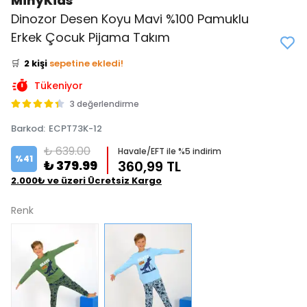
MinyKids
Dinozor Desen Koyu Mavi %100 Pamuklu
👀
Şu an
0 kişi
inceliyor!
Erkek Çocuk Pijama Takım
⭐️
Bu ürünü
3 kişi
favoriledi!
🛒
2 kişi
sepetine ekledi!
✅
Bugün
1 adet
satıldı
Tükeniyor
3 değerlendirme
Barkod
:
ECPT73K-12
₺ 639.00
Havale/EFT ile %5 indirim
%
41
₺ 379.99
360,99 TL
2.000₺ ve üzeri Ücretsiz Kargo
Renk