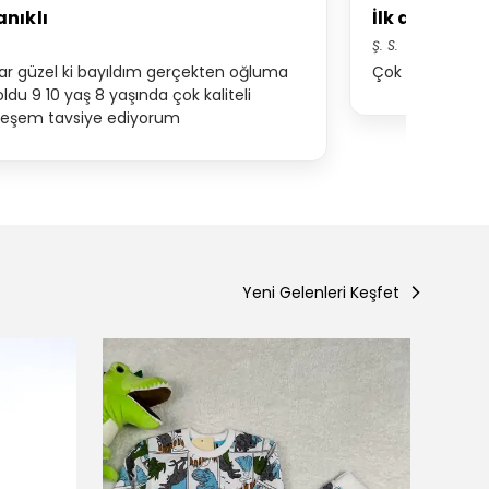
nıklı
İlk defa yo
Ş.
S.
r güzel ki bayıldım gerçekten oğluma
Çok kaliteli güze
ldu 9 10 yaş 8 yaşında çok kaliteli
eşem tavsiye ediyorum
Yeni Gelenleri Keşfet