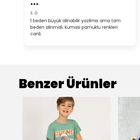
***
S.
D.
1 beden büyük alinabilir yazilmis ama tam
beden alinmali. kumasi pamuklu renkleri
canli.
Benzer Ürünler