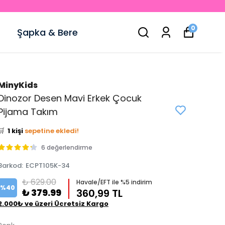
0
Şapka & Bere
MinyKids
👀
Şu an
5 kişi
inceliyor!
Dinozor Desen Mavi Erkek Çocuk
⭐️
Bu ürünü
3 kişi
favoriledi!
Pijama Takım
🛒
1 kişi
sepetine ekledi!
✅
Bugün
1 adet
satıldı
6 değerlendirme
Barkod
:
ECPT105K-34
₺ 629.00
Havale/EFT ile %5 indirim
%
40
₺ 379.99
360,99 TL
2.000₺ ve üzeri Ücretsiz Kargo