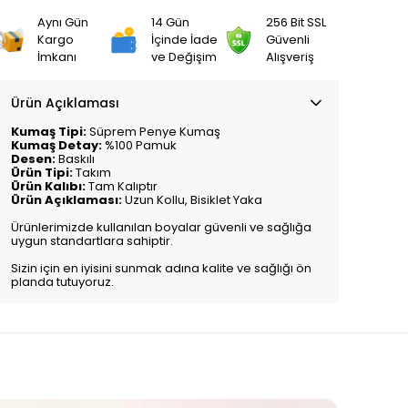
Aynı Gün
14 Gün
256 Bit SSL
Kargo
İçinde İade
Güvenli
İmkanı
ve Değişim
Alışveriş
Ürün Açıklaması
Kumaş Tipi:
Süprem Penye Kumaş
Kumaş Detay:
%100 Pamuk
Desen:
Baskılı
Ürün Tipi:
Takım
Ürün Kalıbı:
Tam Kalıptır
Ürün Açıklaması:
Uzun Kollu, Bisiklet Yaka
Ürünlerimizde kullanılan boyalar güvenli ve sağlığa
uygun standartlara sahiptir.
Sizin için en iyisini sunmak adına kalite ve sağlığı ön
planda tutuyoruz.