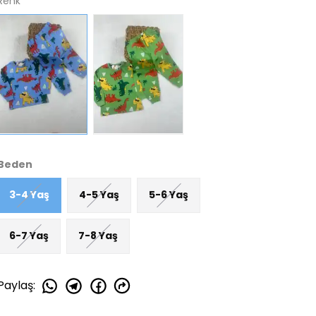
Renk
Beden
3-4 Yaş
4-5 Yaş
5-6 Yaş
6-7 Yaş
7-8 Yaş
Paylaş
: