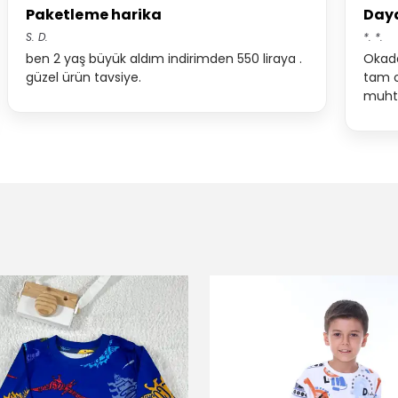
Paketleme harika
Daya
S.
D.
*.
*.
ben 2 yaş büyük aldım indirimden 550 liraya .
Okada
güzel ürün tavsiye.
tam o
muht