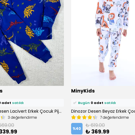
s
MinyKids
ü
1 kişi
favoriledi!
⭐️
Bu ürünü
3 kişi
favoriledi!
petine ekledi!
Dinozor Desen Lacivert Erkek Çocuk Pijama Takım
🛒
1 kişi
sepetine ekledi!
3 değerlendirme
7 değerlendirme
0 adet
satıldı
✅
Bugün
0 adet
satıldı
569.00
₺ 619.00
%
40
339.99
₺ 369.99