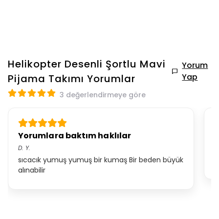
Helikopter Desenli Şortlu Mavi
Yorum
Yap
Pijama Takımı
Yorumlar
3 değerlendirmeye göre
Yorumlara baktım haklılar
D
D.
Y.
F.
sıcacık yumuş yumuş bir kumaş Bir beden büyük
Ü
alınabilir