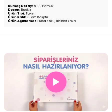
Kumaş Detay:
%100 Pamuk
Desen:
Baskılı
Ürün Tipi:
Takım
Ürün Kalıbı:
Tam Kalıptır
Ürün Açıklaması:
Kısa Kollu, Bisiklet Yaka
▶