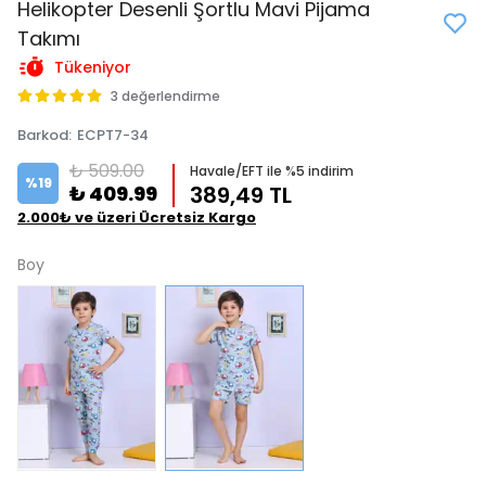
Helikopter Desenli Şortlu Mavi Pijama
Takımı
Tükeniyor
3 değerlendirme
Barkod
:
ECPT7-34
₺ 509.00
Havale/EFT ile %5 indirim
%
19
₺ 409.99
389,49 TL
2.000₺ ve üzeri Ücretsiz Kargo
Boy