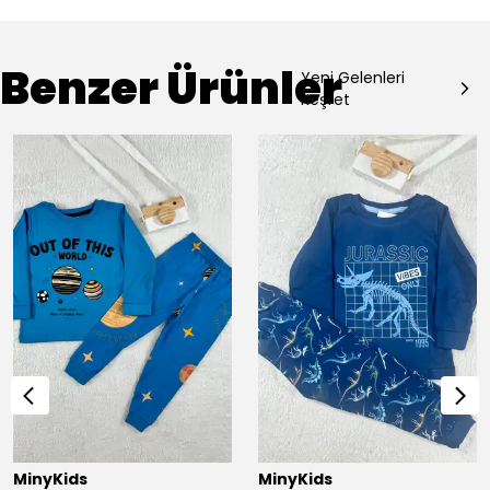
Benzer Ürünler
Yeni Gelenleri
Keşfet
MinyKids
MinyKids