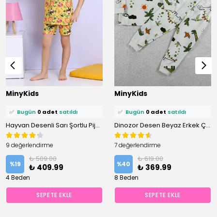
⭐️
Bu ürünü
0 kişi
favoriledi!
⭐️
Bu ürünü
0 kişi
favoriledi!
MinyKids
MinyKids
🛒
0 kişi
sepetine ekledi!
🛒
0 kişi
sepetine ekledi!
✅
Bugün
0 adet
satıldı
✅
Bugün
0 adet
satıldı
Hayvan Desenli Sarı Şortlu Pijama Takımı
Dinozor Desen Beyaz Erkek Çocuk Pijama Takım
9 değerlendirme
7 değerlendirme
₺ 509.00
₺ 619.00
%
19
%
40
₺ 409.99
₺ 369.99
4 Beden
8 Beden
SEPETE EKLE
SEPETE EKLE