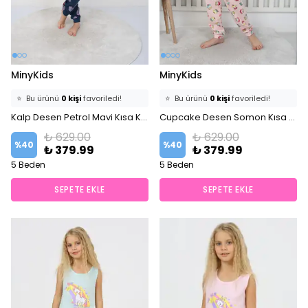
MinyKids
MinyKids
⭐️
Bu ürünü
0 kişi
favoriledi!
⭐️
Bu ürünü
0 kişi
favoriledi!
🛒
0 kişi
sepetine ekledi!
Kalp Desen Petrol Mavi Kısa Kollu %100 Pamuklu Kız Çocuk Pijama Takım
🛒
0 kişi
sepetine ekledi!
Cupcake Desen Somon Kısa Kollu %100 Pamuklu Kız Çocuk Pijama Takım
✅
Bugün
0 adet
satıldı
✅
Bugün
0 adet
satıldı
₺ 629.00
₺ 629.00
%
40
%
40
₺ 379.99
₺ 379.99
5 Beden
5 Beden
SEPETE EKLE
SEPETE EKLE