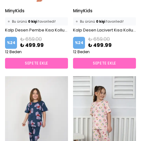
MinyKids
MinyKids
⭐️
Bu ürünü
0 kişi
favoriledi!
⭐️
Bu ürünü
0 kişi
favoriledi!
🛒
0 kişi
sepetine ekledi!
Kalp Desen Pembe Kısa Kollu %100 Pamuklu Kız Çocuk Pijama Takım
🛒
0 kişi
sepetine ekledi!
Kalp Desen Lacivert Kısa Kollu %100 Pamuklu Kız Çocuk Pijama Takım
✅
Bugün
0 adet
satıldı
✅
Bugün
0 adet
satıldı
₺ 659.00
₺ 659.00
%
24
%
24
₺ 499.99
₺ 499.99
12 Beden
12 Beden
SEPETE EKLE
SEPETE EKLE