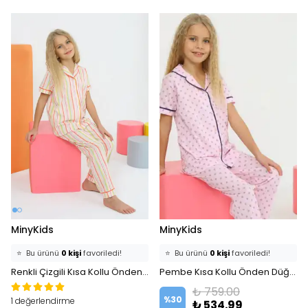
MinyKids
MinyKids
⭐️
Bu ürünü
0 kişi
favoriledi!
⭐️
Bu ürünü
0 kişi
favoriledi!
🛒
0 kişi
sepetine ekledi!
Renkli Çizgili Kısa Kollu Önden Düğmeli %100 Pamuklu Kız Çocuk Pijama Takım
🛒
0 kişi
sepetine ekledi!
Pembe Kısa Kollu Önden Düğmeli %100 Pamuklu Kız Çocuk Pijama Takım
✅
Bugün
0 adet
satıldı
✅
Bugün
0 adet
satıldı
₺ 759.00
%
30
1 değerlendirme
₺ 534.99