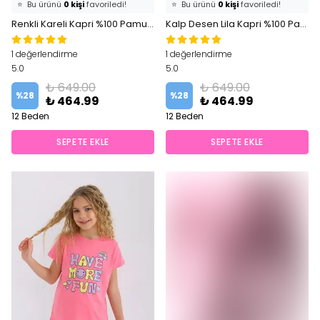
⭐️
Bu ürünü
0 kişi
favoriledi!
⭐️
Bu ürünü
0 kişi
favoriledi!
🛒
0 kişi
sepetine ekledi!
Renkli Kareli Kapri %100 Pamuklu Kız Çocuk Pijama Takım
🛒
0 kişi
sepetine ekledi!
Kalp Desen Lila Kapri %100 Pamuklu Kız Çocuk Pijama Takım
✅
Bugün
0 adet
satıldı
✅
Bugün
0 adet
satıldı
1 değerlendirme
1 değerlendirme
5.0
5.0
₺ 649.00
₺ 649.00
%
28
%
28
₺ 464.99
₺ 464.99
12 Beden
12 Beden
SEPETE EKLE
SEPETE EKLE