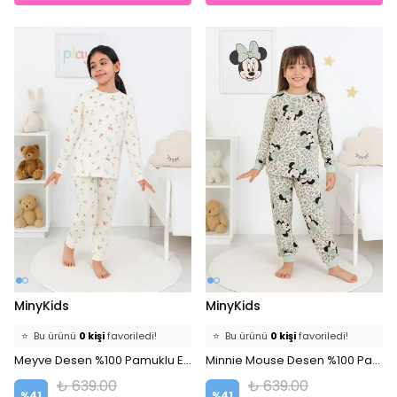
MinyKids
MinyKids
⭐️
Bu ürünü
0 kişi
favoriledi!
⭐️
Bu ürünü
0 kişi
favoriledi!
🛒
0 kişi
sepetine ekledi!
Meyve Desen %100 Pamuklu Ekru Kız Çocuk Pijama Takım
🛒
0 kişi
sepetine ekledi!
Minnie Mouse Desen %100 Pamuklu Yeşil Kız Çocuk Pijama Takım
✅
Bugün
0 adet
satıldı
✅
Bugün
0 adet
satıldı
₺ 639.00
₺ 639.00
%
41
%
41