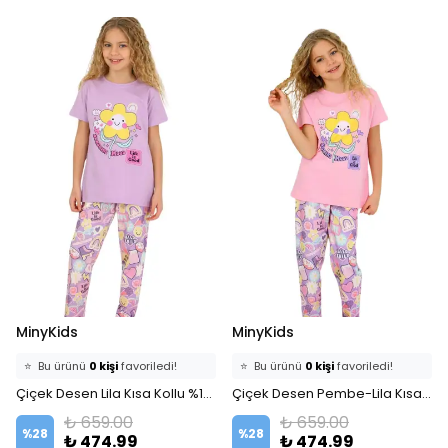
MinyKids
MinyKids
⭐️
Bu ürünü
0 kişi
favoriledi!
⭐️
Bu ürünü
0 kişi
favoriledi!
🛒
0 kişi
sepetine ekledi!
Çiçek Desen Lila Kısa Kollu %100 Pamuklu Kız Çocuk Pijama Takım
🛒
0 kişi
sepetine ekledi!
Çiçek Desen Pembe-Lila Kısa Kollu %100 Pamuklu Kız Çocuk Pijama Takım
✅
Bugün
0 adet
satıldı
✅
Bugün
0 adet
satıldı
₺ 659.00
₺ 659.00
%
28
%
28
₺ 474.99
₺ 474.99