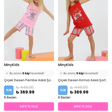
MinyKids
MinyKids
⭐️
Bu ürünü
0 kişi
favoriledi!
⭐️
Bu ürünü
0 kişi
favoriledi!
🛒
0 kişi
sepetine ekledi!
Çiçek Desen Pembe Askılı Şortlu %100 Pamuklu Kız Çocuk Pijama Takım
🛒
0 kişi
sepetine ekledi!
Çiçek Desen Kırmızı Askılı Şortlu %100 Pamuklu Kız Çocuk Pijama Takım
✅
Bugün
0 adet
satıldı
✅
Bugün
0 adet
satıldı
₺ 449.00
₺ 449.00
%
18
%
18
₺ 369.99
₺ 369.99
8 Beden
8 Beden
SEPETE EKLE
SEPETE EKLE