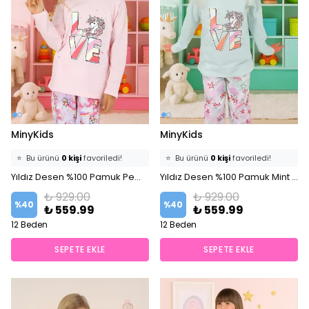
MinyKids
MinyKids
⭐️
Bu ürünü
0 kişi
favoriledi!
⭐️
Bu ürünü
0 kişi
favoriledi!
🛒
0 kişi
sepetine ekledi!
Yıldız Desen %100 Pamuk Pembe Kız Çocuk Pijama Takım
🛒
0 kişi
sepetine ekledi!
Yıldız Desen %100 Pamuk Mint Yeşili Kız Çocuk Pijama Takım
✅
Bugün
0 adet
satıldı
✅
Bugün
0 adet
satıldı
₺ 929.00
₺ 929.00
%
40
%
40
₺ 559.99
₺ 559.99
12 Beden
12 Beden
SEPETE EKLE
SEPETE EKLE