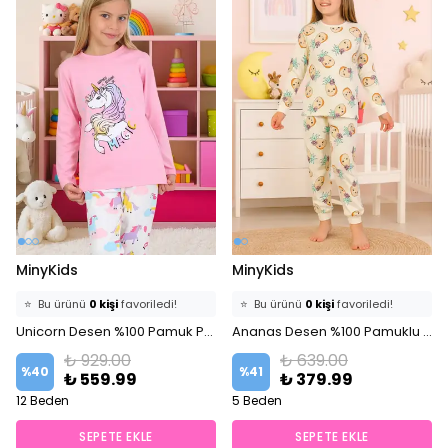
MinyKids
MinyKids
⭐️
Bu ürünü
0 kişi
favoriledi!
⭐️
Bu ürünü
0 kişi
favoriledi!
🛒
0 kişi
sepetine ekledi!
Unicorn Desen %100 Pamuk Pembe Kız Çocuk Pijama Takım
🛒
0 kişi
sepetine ekledi!
Ananas Desen %100 Pamuklu Ekru Kız Çocuk Pijama Takım
✅
Bugün
0 adet
satıldı
✅
Bugün
0 adet
satıldı
₺ 929.00
₺ 639.00
%
40
%
41
₺ 559.99
₺ 379.99
12 Beden
5 Beden
SEPETE EKLE
SEPETE EKLE