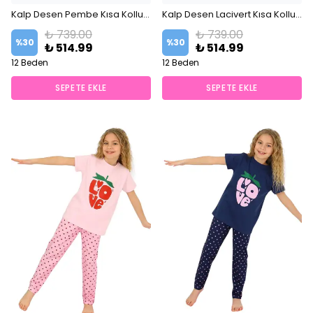
🛒
0 kişi
sepetine ekledi!
Kalp Desen Pembe Kısa Kollu Düğmeli Yaka %100 Pamuklu Kız Çocuk Pijama Takım
🛒
0 kişi
sepetine ekledi!
Kalp Desen Lacivert Kısa Kollu Düğmeli Yaka %100 Pamuklu Kız Çocuk Pijama Takım
✅
Bugün
0 adet
satıldı
✅
Bugün
0 adet
satıldı
₺ 739.00
₺ 739.00
%
30
%
30
₺ 514.99
₺ 514.99
12 Beden
12 Beden
SEPETE EKLE
SEPETE EKLE