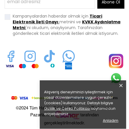
Abone Ol
Kampanyalardan haberdar olmak için
Ticari
Elektronik İleti Onayı
metnini ve
KVKK Aydınlatma
Metni
'ni okudum, onaylıyorum. Tarafınızdan
gönderilecek ticari elektronik iletileri almak istiyorum.
Alışveriş deneyiminizi iyileştirmek için
yasal düzenlemelere uygun çerezler
(cookies) kullanıyoruz. Detaylı bilgiye
©2024 Tüm Hakları Saklıdır. Tasarım ve Performans
Gizlilik ve Çerez Politikası
sayfamızdan
erişebilirsiniz.
Pazarlaması
tarafından
Anladım
gerçekleştirilmektedir.