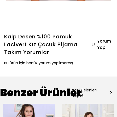
Kalp Desen %100 Pamuk
Yorum
Lacivert Kız Çocuk Pijama
Yap
Takım
Yorumlar
Bu ürün için henüz yorum yapılmamış.
Benzer Ürünler
Yeni Gelenleri
Keşfet