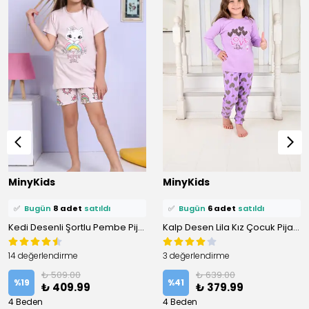
⭐️
Bu ürünü
17 kişi
favoriledi!
⭐️
Bu ürünü
17 kişi
favoriledi!
MinyKids
MinyKids
🛒
12 kişi
sepetine ekledi!
🛒
11 kişi
sepetine ekledi!
✅
Bugün
8 adet
satıldı
✅
Bugün
6 adet
satıldı
Kedi Desenli Şortlu Pembe Pijama Takımı
Kalp Desen Lila Kız Çocuk Pijama Takım
14 değerlendirme
3 değerlendirme
₺ 509.00
₺ 639.00
%
19
%
41
₺ 409.99
₺ 379.99
4 Beden
4 Beden