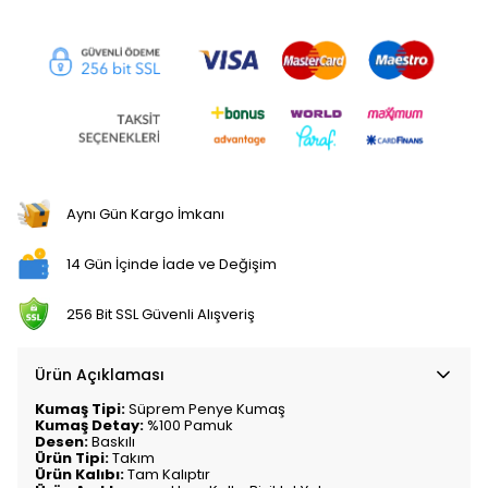
Aynı Gün Kargo İmkanı
14 Gün İçinde İade ve Değişim
256 Bit SSL Güvenli Alışveriş
Ürün Açıklaması
Kumaş Tipi:
Süprem Penye Kumaş
Kumaş Detay:
%100 Pamuk
Desen:
Baskılı
Ürün Tipi:
Takım
Ürün Kalıbı:
Tam Kalıptır