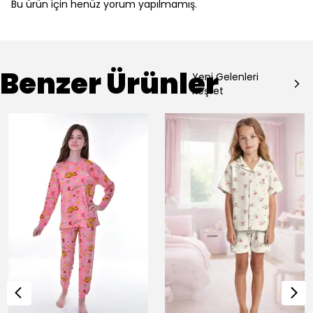
Bu ürün için henüz yorum yapılmamış.
Benzer Ürünler
Yeni Gelenleri
Keşfet