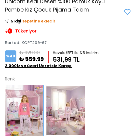
Unicorn Kedi Desen %100 Pamuk Koyu
👀
Şu an
2 kişi
inceliyor!
Pembe Kız Çocuk Pijama Takım
⭐️
Bu ürünü
6 kişi
favoriledi!
🛒
5 kişi
sepetine ekledi!
✅
Bugün
3 adet
satıldı
Tükeniyor
Barkod
:
KCPT209-67
₺ 929.00
Havale/EFT ile %5 indirim
%
40
₺ 559.99
531,99 TL
2.000₺ ve üzeri Ücretsiz Kargo
Renk