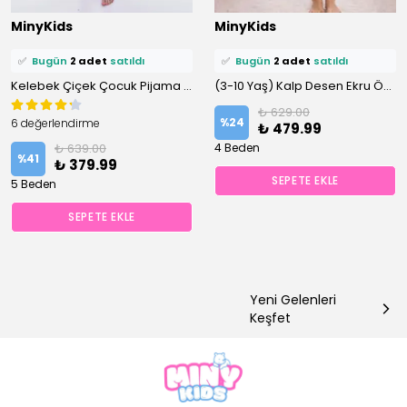
⭐️
Bu ürünü
7 kişi
favoriledi!
⭐️
Bu ürünü
8 kişi
favoriledi!
MinyKids
MinyKids
🛒
5 kişi
sepetine ekledi!
🛒
5 kişi
sepetine ekledi!
✅
Bugün
2 adet
satıldı
✅
Bugün
2 adet
satıldı
Kelebek Çiçek Çocuk Pijama Takımı
(3-10 Yaş) Kalp Desen Ekru Önden Düğmeli Şortlu Kız Çocuk Pijama Takım
₺ 629.00
%
24
6 değerlendirme
₺ 479.99
₺ 639.00
4 Beden
%
41
₺ 379.99
SEPETE EKLE
5 Beden
SEPETE EKLE
Yeni Gelenleri
Keşfet