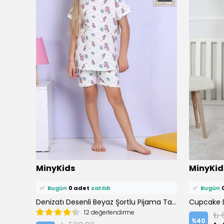
⭐️
Bu ürünü
0 kişi
favoriledi!
⭐️
Bu ürün
MinyKids
MinyKid
🛒
0 kişi
sepetine ekledi!
🛒
0 kişi
se
✅
Bugün
0 adet
satıldı
✅
Bugün
Kalp Desen %100 Pamuk Sarı Kız Çocuk Pijama Takım
Denizatı Desenli Beyaz Şortlu Pijama Takımı
12 değerlendirme
₺ 
%
40