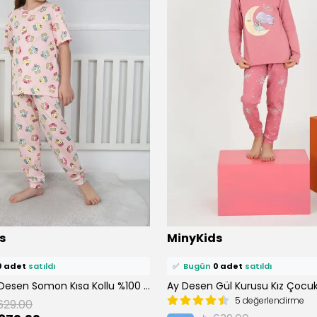
ü
1 kişi
favoriledi!
⭐️
Bu ürünü
1 kişi
favoriledi!
s
MinyKids
petine ekledi!
🛒
0 kişi
sepetine ekledi!
0 adet
satıldı
✅
Bugün
0 adet
satıldı
Cupcake Desen Somon Kısa Kollu %100 Pamuklu Kız Çocuk Pijama Takım
5 değerlendirme
629.00