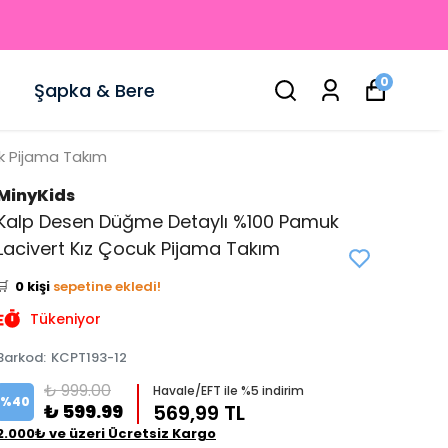
0
Şapka & Bere
k Pijama Takım
MinyKids
Kalp Desen Düğme Detaylı %100 Pamuk
👀
Şu an
3 kişi
inceliyor!
Lacivert Kız Çocuk Pijama Takım
⭐️
Bu ürünü
0 kişi
favoriledi!
🛒
0 kişi
sepetine ekledi!
✅
Bugün
0 adet
satıldı
Tükeniyor
Barkod
:
KCPT193-12
₺ 999.00
Havale/EFT ile %5 indirim
%
40
₺ 599.99
569,99 TL
2.000₺ ve üzeri Ücretsiz Kargo