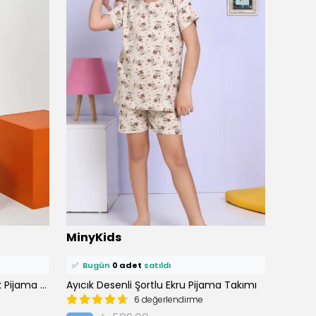
⭐️
Bu ürünü
0 kişi
favoriledi!
⭐️
Bu ü
MinyKids
Miny
🛒
0 kişi
sepetine ekledi!
🛒
0 ki
✅
Bugün
0 adet
satıldı
✅
Bu
Ay Desen Gül Kurusu Kız Çocuk Pijama Takımı
Ayıcık Desenli Şortlu Ekru Pijama Takımı
6 değerlendirme