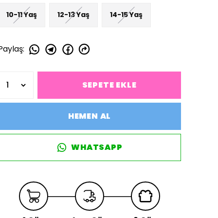
10-11 Yaş
12-13 Yaş
14-15 Yaş
Paylaş
:
SEPETE EKLE
HEMEN AL
WHATSAPP