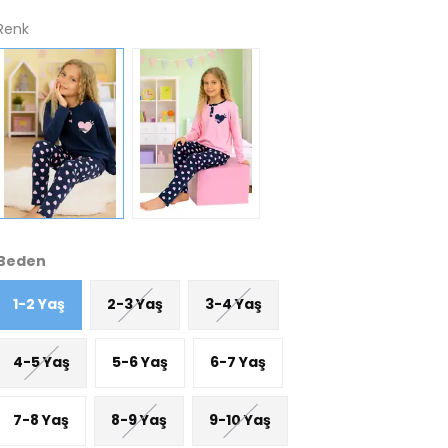
Renk
Beden
1-2 Yaş
2-3 Yaş
3-4 Yaş
4-5 Yaş
5-6 Yaş
6-7 Yaş
7-8 Yaş
8-9 Yaş
9-10 Yaş