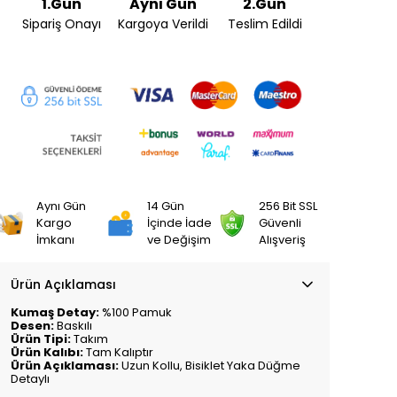
1.Gün
Aynı Gün
2.Gün
Sipariş Onayı
Kargoya Verildi
Teslim Edildi
Aynı Gün
14 Gün
256 Bit SSL
Kargo
İçinde İade
Güvenli
İmkanı
ve Değişim
Alışveriş
Ürün Açıklaması
Kumaş Detay:
%100 Pamuk
Desen:
Baskılı
Ürün Tipi:
Takım
Ürün Kalıbı:
Tam Kalıptır
Ürün Açıklaması:
Uzun Kollu, Bisiklet Yaka Düğme
Detaylı