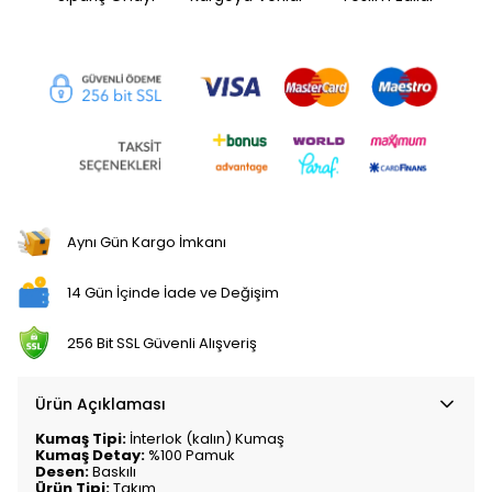
Aynı Gün Kargo İmkanı
14 Gün İçinde İade ve Değişim
256 Bit SSL Güvenli Alışveriş
Ürün Açıklaması
Kumaş Tipi:
İnterlok (kalın) Kumaş
Kumaş Detay:
%100 Pamuk
Desen:
Baskılı
Ürün Tipi:
Takım