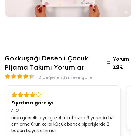
Gökkuşağı Desenli Çocuk
Yorum
Yap
Pijama Takımı
Yorumlar
12 değerlendirmeye göre
Fiyatına göre iyi
B
A.
G.
Y.
ürün görselin aynı güzel fakat kızım 9 yaşında 141
ç
cm ama ürün kalıbı küçük bence siparişlerde 2
beden büyük alınmalı