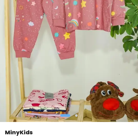
MinyKids
👀
Şu an
0 kişi
inceliyor!