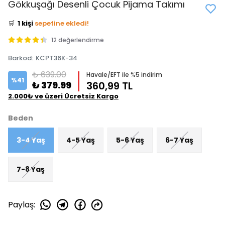
Gökkuşağı Desenli Çocuk Pijama Takımı
⭐️
Bu ürünü
1 kişi
favoriledi!
🛒
1 kişi
sepetine ekledi!
✅
Bugün
0 adet
satıldı
12 değerlendirme
Barkod
:
KCPT36K-34
₺ 639.00
Havale/EFT ile %5 indirim
%
41
₺ 379.99
360,99 TL
2.000₺ ve üzeri Ücretsiz Kargo
Beden
3-4 Yaş
4-5 Yaş
5-6 Yaş
6-7 Yaş
7-8 Yaş
Paylaş
: