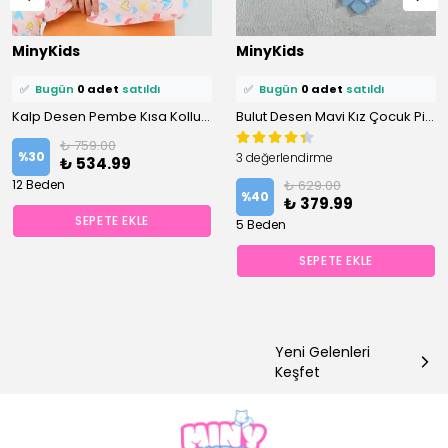
⭐️
Bu ürünü
1 kişi
favoriledi!
⭐️
Bu ürünü
1 kişi
favoriledi!
MinyKids
MinyKids
🛒
0 kişi
sepetine ekledi!
🛒
0 kişi
sepetine ekledi!
✅
Bugün
0 adet
satıldı
✅
Bugün
0 adet
satıldı
Kalp Desen Pembe Kısa Kollu %100 Pamuklu Kız Çocuk Pijama Takım
Bulut Desen Mavi Kız Çocuk Pijama Takım
₺ 759.00
%
30
3 değerlendirme
₺ 534.99
12 Beden
₺ 629.00
%
40
₺ 379.99
SEPETE EKLE
5 Beden
SEPETE EKLE
Yeni Gelenleri
Keşfet