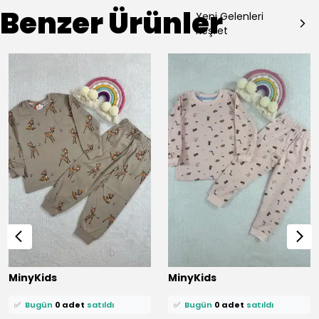
Benzer Ürünler
Yeni Gelenleri
Keşfet
⭐️
Bu ürünü
0 kişi
favoriledi!
⭐️
Bu ürünü
0 kişi
favoriledi!
MinyKids
MinyKids
🛒
0 kişi
sepetine ekledi!
🛒
0 kişi
sepetine ekledi!
✅
Bugün
0 adet
satıldı
✅
Bugün
0 adet
satıldı