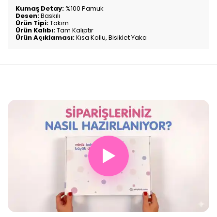
Kumaş Detay:
%100 Pamuk
Desen:
Baskılı
Ürün Tipi:
Takım
Ürün Kalıbı:
Tam Kalıptır
Ürün Açıklaması:
Kısa Kollu, Bisiklet Yaka
▶