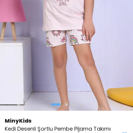
MinyKids
👀
Şu an
0 kişi
inceliyor!
Kedi Desenli Şortlu Pembe Pijama Takımı
⭐️
Bu ürünü
0 kişi
favoriledi!