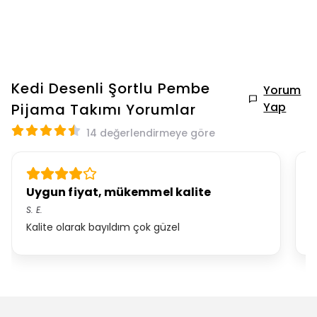
Kedi Desenli Şortlu Pembe
Yorum
Yap
Pijama Takımı
Yorumlar
14 değerlendirmeye göre
Uygun fiyat, mükemmel kalite
K
S.
E.
*.
Kalite olarak bayıldım çok güzel
c