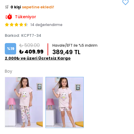
🛒
0 kişi
sepetine ekledi!
✅
Bugün
0 adet
satıldı
Tükeniyor
14 değerlendirme
Barkod
:
KCPT7-34
₺ 509.00
Havale/EFT ile %5 indirim
%
19
₺ 409.99
389,49 TL
2.000₺ ve üzeri Ücretsiz Kargo
Boy