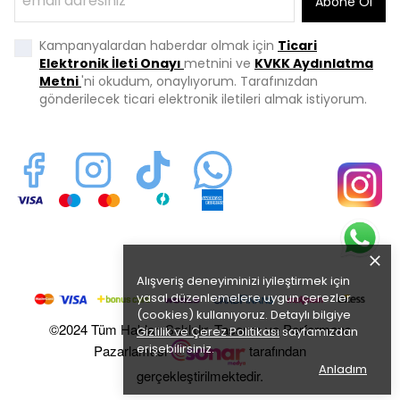
Abone Ol
Kampanyalardan haberdar olmak için
Ticari
Elektronik İleti Onayı
metnini ve
KVKK Aydınlatma
Metni
'ni okudum, onaylıyorum. Tarafınızdan
gönderilecek ticari elektronik iletileri almak istiyorum.
Alışveriş deneyiminizi iyileştirmek için
yasal düzenlemelere uygun çerezler
(cookies) kullanıyoruz. Detaylı bilgiye
©2024 Tüm Hakları Saklıdır. Tasarım ve Performans
Gizlilik ve Çerez Politikası
sayfamızdan
erişebilirsiniz.
Pazarlaması
tarafından
Anladım
gerçekleştirilmektedir.