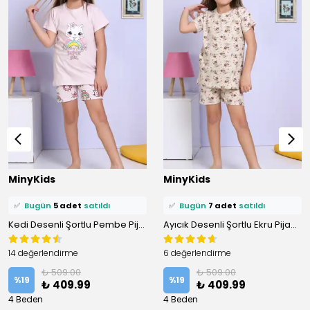
⭐️
Bu ürünü
14 kişi
favoriledi!
⭐️
Bu ürünü
24 kişi
favoriledi!
MinyKids
MinyKids
🛒
11 kişi
sepetine ekledi!
🛒
14 kişi
sepetine ekledi!
✅
Bugün
5 adet
satıldı
✅
Bugün
7 adet
satıldı
Kedi Desenli Şortlu Pembe Pijama Takımı
Ayıcık Desenli Şortlu Ekru Pijama Takımı
14 değerlendirme
6 değerlendirme
₺ 509.00
₺ 509.00
%
19
%
19
₺ 409.99
₺ 409.99
4 Beden
4 Beden