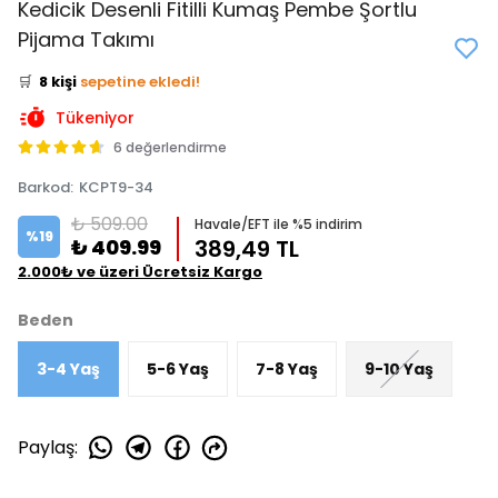
Kedicik Desenli Fitilli Kumaş Pembe Şortlu
👀
Şu an
2 kişi
inceliyor!
Pijama Takımı
⭐️
Bu ürünü
14 kişi
favoriledi!
🛒
8 kişi
sepetine ekledi!
✅
Bugün
1 adet
satıldı
Tükeniyor
6 değerlendirme
Barkod
:
KCPT9-34
₺ 509.00
Havale/EFT ile %5 indirim
%
19
₺ 409.99
389,49 TL
2.000₺ ve üzeri Ücretsiz Kargo
Beden
3-4 Yaş
5-6 Yaş
7-8 Yaş
9-10 Yaş
Paylaş
: