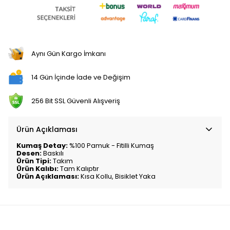
Aynı Gün Kargo İmkanı
14 Gün İçinde İade ve Değişim
256 Bit SSL Güvenli Alışveriş
Ürün Açıklaması
Kumaş Detay:
%100 Pamuk - Fitilli Kumaş
Desen:
Baskılı
Ürün Tipi:
Takım
Ürün Kalıbı:
Tam Kalıptır
Ürün Açıklaması:
Kısa Kollu, Bisiklet Yaka