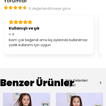
Yorumlar
6 değerlendirmeye göre
Kullanışlı ve şık
K
H.
B.
*.
Kızım çok beğendi ama kış aylarında kullanılmaz
ç
yazlık kullanımı için uygun
t
Benzer Ürünler
Yeni Gelenleri
Keşfet