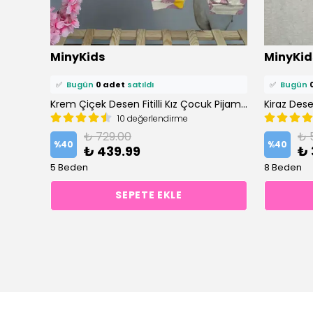
⭐️
Bu ürünü
0 kişi
favoriledi!
⭐️
Bu ürün
MinyKids
MinyKid
🛒
0 kişi
sepetine ekledi!
🛒
0 kişi
se
✅
Bugün
0 adet
satıldı
✅
Bugün
mı
Krem Çiçek Desen Fitilli Kız Çocuk Pijama Takım
Kiraz Des
10 değerlendirme
₺ 729.00
₺ 
%
40
%
40
₺ 439.99
₺ 
5 Beden
8 Beden
SEPETE EKLE