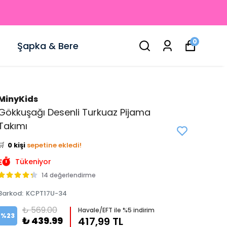
0
Şapka & Bere
MinyKids
Gökkuşağı Desenli Turkuaz Pijama
👀
Şu an
3 kişi
inceliyor!
Takımı
⭐️
Bu ürünü
0 kişi
favoriledi!
🛒
0 kişi
sepetine ekledi!
✅
Bugün
0 adet
satıldı
Tükeniyor
14 değerlendirme
Barkod
:
KCPT17U-34
₺ 569.00
Havale/EFT ile %5 indirim
%
23
₺ 439.99
417,99 TL