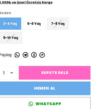
2.000₺ ve üzeri Ücretsiz Kargo
Beden
3-4 Yaş
5-6 Yaş
7-8 Yaş
9-10 Yaş
Paylaş
:
SEPETE EKLE
HEMEN AL
WHATSAPP