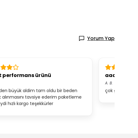
Yorum Yap
t performans ürünü
aaa
A.
B.
eden büyük aldim tam oldu bir beden
çok güzel tatlış
 alınmasını tavsiye ederim paketleme
ydi hızlı kargo teşekkürler