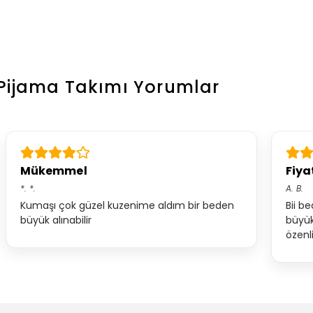
Pijama Takımı
Yorumlar
Mükemmel
Fiya
*.
*.
A.
B.
Kumaşı çok güzel kuzenime aldım bir beden
Bii b
büyük alınabilir
büyük
özenli