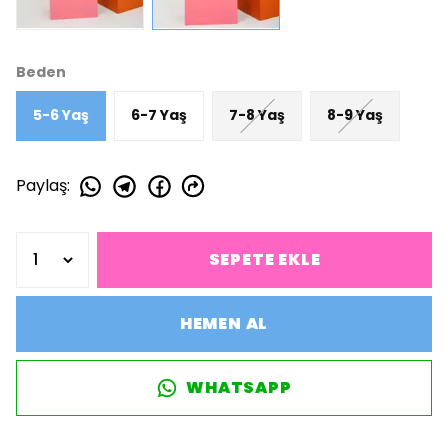
Beden
5-6 Yaş
6-7 Yaş
7-8 Yaş
8-9 Yaş
Paylaş
:
SEPETE EKLE
HEMEN AL
WHATSAPP