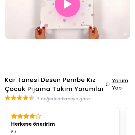
▶
Kar Tanesi Desen Pembe Kız
Yorum
Yap
Çocuk Pijama Takım
Yorumlar
7 değerlendirmeye göre
Herkese öneririm
F.
İ.
N