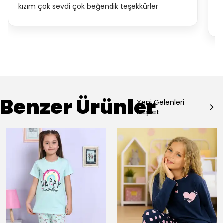
kızım çok sevdi çok beğendik teşekkürler
b
a
Benzer Ürünler
Yeni Gelenleri
Keşfet