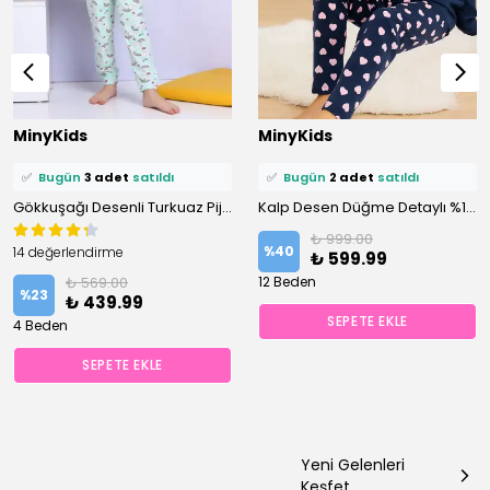
⭐️
Bu ürünü
11 kişi
favoriledi!
⭐️
Bu ürünü
10 kişi
favoriledi!
MinyKids
MinyKids
🛒
7 kişi
sepetine ekledi!
🛒
7 kişi
sepetine ekledi!
✅
Bugün
3 adet
satıldı
✅
Bugün
2 adet
satıldı
Gökkuşağı Desenli Turkuaz Pijama Takımı
Kalp Desen Düğme Detaylı %100 Pamuk Lacivert Kız Çocuk Pijama Takım
₺ 999.00
%
40
14 değerlendirme
₺ 599.99
₺ 569.00
12 Beden
%
23
₺ 439.99
SEPETE EKLE
4 Beden
SEPETE EKLE
Yeni Gelenleri
Keşfet