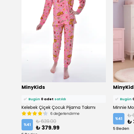
⭐️
Bu ürünü
1 kişi
favoriledi!
⭐️
Bu ürün
MinyKids
MinyKid
🛒
0 kişi
sepetine ekledi!
🛒
1 kişi
se
✅
Bugün
0 adet
satıldı
✅
Bugün
Kelebek Çiçek Çocuk Pijama Takımı
6 değerlendirme
₺ 
%
41
₺ 639.00
₺ 
%
41
₺ 379.99
5 Beden