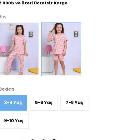
2.000₺ ve üzeri Ücretsiz Kargo
Boy
Beden
3-4 Yaş
5-6 Yaş
7-8 Yaş
9-10 Yaş