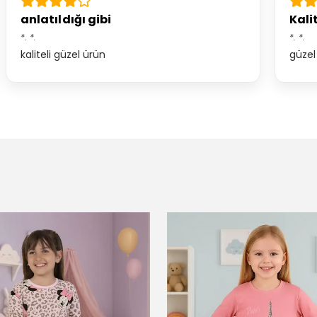
anlatıldığı gibi
Kalit
*.
*.
*.
*.
kaliteli güzel ürün
güzel