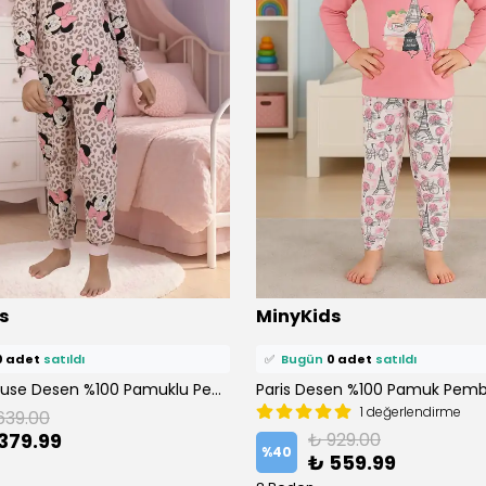
ü
1 kişi
favoriledi!
⭐️
Bu ürünü
1 kişi
favoriledi!
s
MinyKids
petine ekledi!
🛒
0 kişi
sepetine ekledi!
0 adet
satıldı
✅
Bugün
0 adet
satıldı
Minnie Mouse Desen %100 Pamuklu Pembe Kız Çocuk Pijama Takım
1 değerlendirme
639.00
379.99
₺ 929.00
%
40
₺ 559.99