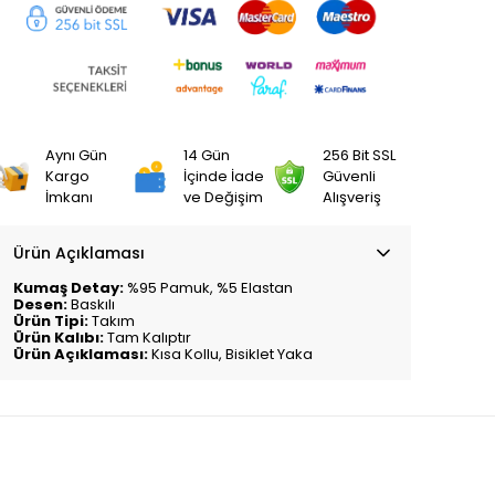
Aynı Gün
14 Gün
256 Bit SSL
Kargo
İçinde İade
Güvenli
İmkanı
ve Değişim
Alışveriş
Ürün Açıklaması
Kumaş Detay:
%95 Pamuk, %5 Elastan
Desen:
Baskılı
Ürün Tipi:
Takım
Ürün Kalıbı:
Tam Kalıptır
Ürün Açıklaması:
Kısa Kollu, Bisiklet Yaka