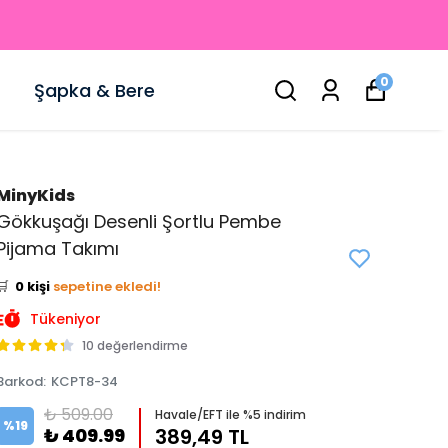
0
Şapka & Bere
MinyKids
Gökkuşağı Desenli Şortlu Pembe
👀
Şu an
4 kişi
inceliyor!
Pijama Takımı
⭐️
Bu ürünü
0 kişi
favoriledi!
🛒
0 kişi
sepetine ekledi!
✅
Bugün
0 adet
satıldı
Tükeniyor
10 değerlendirme
Barkod
:
KCPT8-34
₺ 509.00
Havale/EFT ile %5 indirim
%
19
₺ 409.99
389,49 TL