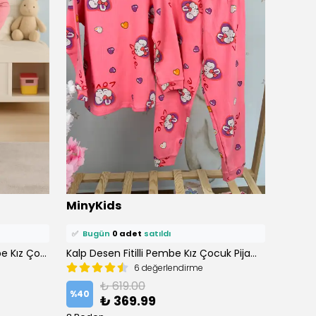
⭐️
Bu ürünü
1 kişi
favoriledi!
⭐️
Bu ü
MinyKids
Miny
🛒
0 kişi
sepetine ekledi!
🛒
0 ki
✅
Bugün
0 adet
satıldı
✅
Bu
Paris Desen %100 Pamuk Pembe Kız Çocuk Pijama Takım
Kalp Desen Fitilli Pembe Kız Çocuk Pijama Takım
Ayıcık 
6 değerlendirme
₺ 619.00
%
40
%
23
₺ 369.99