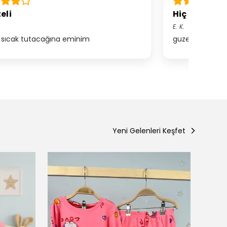
eli
Hiç düşünme
E.
K.
 sıcak tutacağına eminim
guzel kaliteli fi
Yeni Gelenleri Keşfet