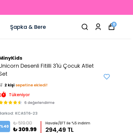
0
Şapka & Bere
MinyKids
Unicorn Desenli Fitilli 3'lü Çocuk Atlet
👀
Şu an
0 kişi
inceliyor!
Set
⭐️
Bu ürünü
5 kişi
favoriledi!
🛒
2 kişi
sepetine ekledi!
✅
Bugün
1 adet
satıldı
Tükeniyor
6 değerlendirme
Barkod
:
KCAST6-23
₺ 519.00
Havale/EFT ile %5 indirim
%
40
₺ 309.99
294,49 TL