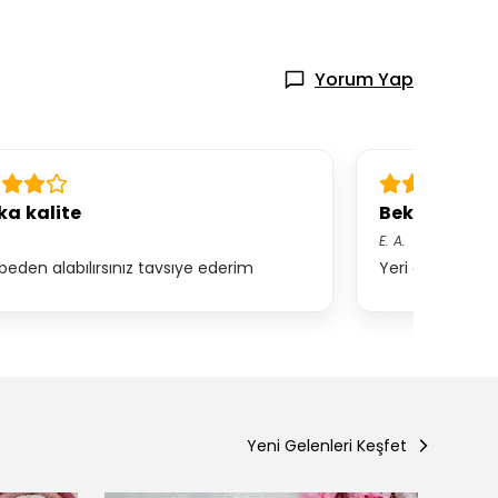
Yorum Yap
ka kalite
Beklentimi a
E.
A.
eden alabılırsınız tavsıye ederim
Yeri dokusu 
Yeni Gelenleri Keşfet