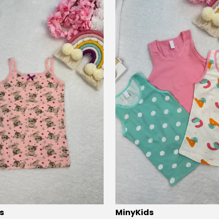
ü
2 kişi
favoriledi!
⭐️
Bu ürünü
3 kişi
favoriledi!
s
MinyKids