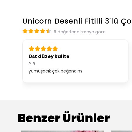
Unicorn Desenli Fitilli 3'lü Ç
6 değerlendirmeye göre
Üst düzey kalite
P.
B.
yumuşacık çok beğendim
Benzer Ürünler