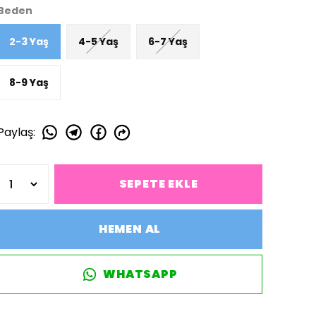
Beden
2-3 Yaş
4-5 Yaş
6-7 Yaş
8-9 Yaş
Paylaş
:
SEPETE EKLE
HEMEN AL
WHATSAPP