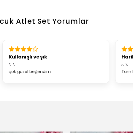
ocuk Atlet Set
Yorumlar
Kullanışlı ve şık
Hari
*.
*.
F.
Y.
çok güzel beğendim
Tam b