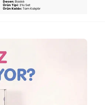
Desen:
Baskılı
Ürün Tipi:
3’lü Set
Ürün Kalıbı:
Tam Kalıptır