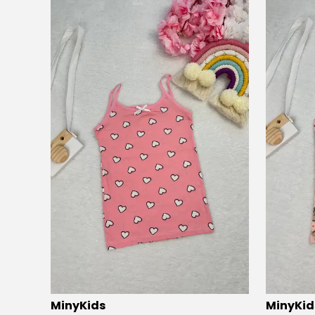
⭐️
Bu ürünü
5 kişi
favoriledi!
⭐️
Bu ürün
MinyKids
MinyKid