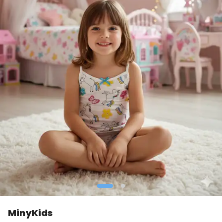
MinyKids
👀
Şu an
3 kişi
inceliyor!