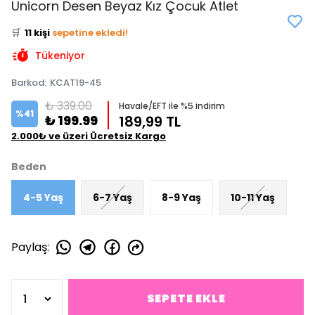
Unicorn Desen Beyaz Kız Çocuk Atlet
⭐️
Bu ürünü
13 kişi
favoriledi!
🛒
11 kişi
sepetine ekledi!
✅
Bugün
7 adet
satıldı
Tükeniyor
Barkod
:
KCAT19-45
₺ 339.00
Havale/EFT ile %5 indirim
%
41
₺ 199.99
189,99 TL
2.000₺ ve üzeri Ücretsiz Kargo
Beden
4-5 Yaş
6-7 Yaş
8-9 Yaş
10-11 Yaş
Paylaş
:
SEPETE EKLE