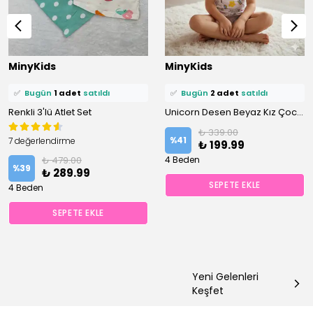
⭐️
Bu ürünü
2 kişi
favoriledi!
⭐️
Bu ürünü
3 kişi
favoriledi!
MinyKids
MinyKids
🛒
2 kişi
sepetine ekledi!
🛒
2 kişi
sepetine ekledi!
✅
Bugün
1 adet
satıldı
✅
Bugün
2 adet
satıldı
Renkli 3'lü Atlet Set
Unicorn Desen Beyaz Kız Çocuk Atlet
₺ 339.00
%
41
7 değerlendirme
₺ 199.99
₺ 479.00
4 Beden
%
39
₺ 289.99
SEPETE EKLE
4 Beden
SEPETE EKLE
Yeni Gelenleri
Keşfet