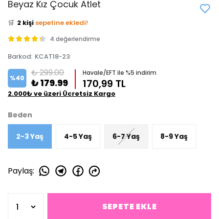
Beyaz Kız Çocuk Atlet
⭐️
Bu ürünü
4 kişi
favoriledi!
🛒
2 kişi
sepetine ekledi!
✅
Bugün
2 adet
satıldı
4 değerlendirme
Barkod
:
KCAT18-23
₺ 299.00
Havale/EFT ile %5 indirim
%
40
₺ 179.99
170,99 TL
2.000₺ ve üzeri Ücretsiz Kargo
Beden
2-3 Yaş
4-5 Yaş
6-7 Yaş
8-9 Yaş
Paylaş
:
SEPETE EKLE