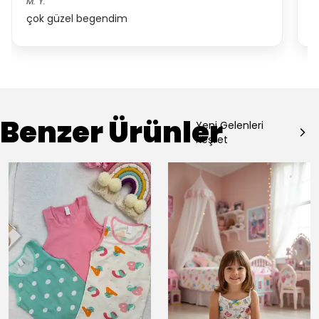
M.
Y.
*.
çok güzel begendim
g
Benzer Ürünler
Yeni Gelenleri
Keşfet