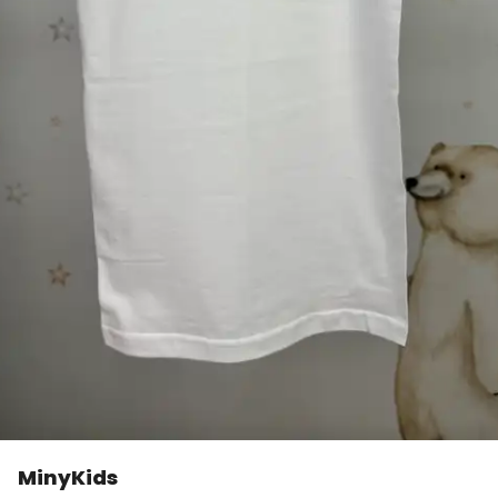
MinyKids
👀
Şu an
0 kişi
inceliyor!