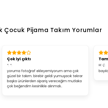
k Çocuk Pijama Takım
Yorumlar
Çok iyi çıktı
Tam 
*.
*.
M.
Ç.
yoruma fotoğraf ekleyemiyorum ama çok
bayıl
güzel bir takım. birebir geldi yumuşacık tekrar
başka ürünlerden sipariş vereceğim mutlaka
çok beğendim kesinlikle alınmalı..