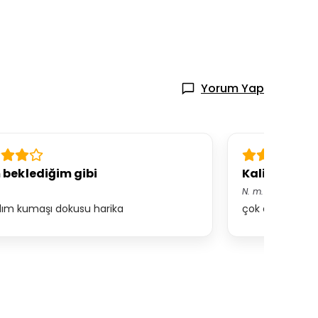
Yorum Yap
beklediğim gibi
Kaliteli ve u
N.
m.
dım kumaşı dokusu harika
çok ama çok güz