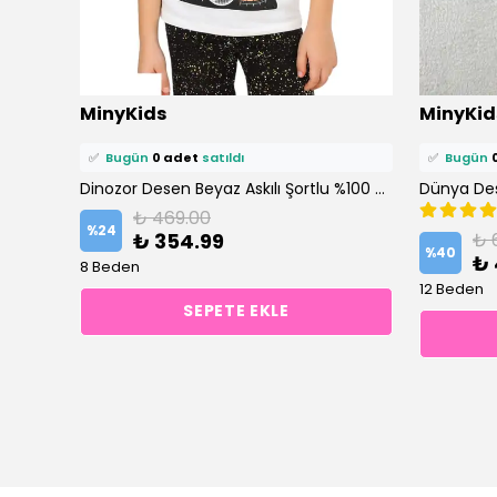
⭐️
Bu ürünü
0 kişi
favoriledi!
⭐️
Bu ürün
MinyKids
MinyKid
🛒
0 kişi
sepetine ekledi!
🛒
0 kişi
se
✅
Bugün
0 adet
satıldı
✅
Bugün
Dinozor Desen Mavi Erkek Çocuk Pijama Takım
Dinozor Desen Beyaz Askılı Şortlu %100 Pamuklu Erkek Çocuk Pijama Takım
₺ 469.00
%
24
₺ 354.99
₺ 
%
40
₺ 
8 Beden
12 Beden
SEPETE EKLE