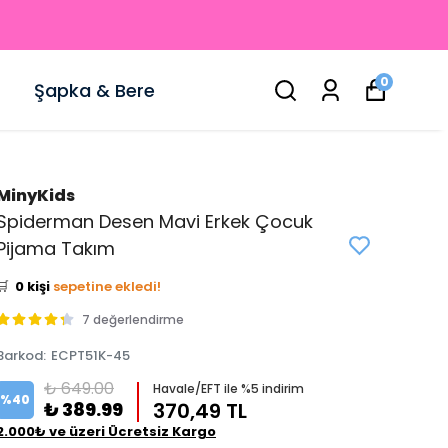
0
Şapka & Bere
MinyKids
Spiderman Desen Mavi Erkek Çocuk
👀
Şu an
2 kişi
inceliyor!
Pijama Takım
⭐️
Bu ürünü
0 kişi
favoriledi!
🛒
0 kişi
sepetine ekledi!
✅
Bugün
0 adet
satıldı
7 değerlendirme
Barkod
:
ECPT51K-45
₺ 649.00
Havale/EFT ile %5 indirim
%
40
₺ 389.99
370,49 TL
2.000₺ ve üzeri Ücretsiz Kargo