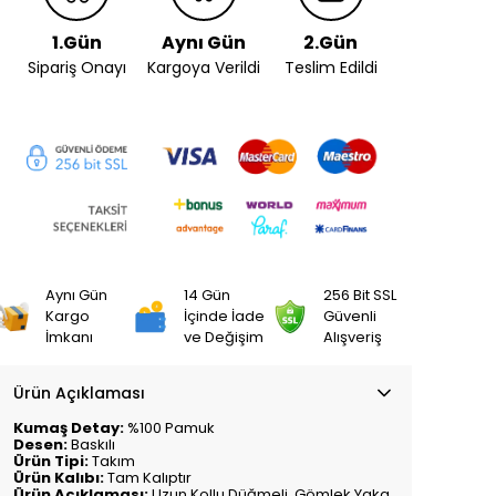
1.Gün
Aynı Gün
2.Gün
Sipariş Onayı
Kargoya Verildi
Teslim Edildi
Aynı Gün
14 Gün
256 Bit SSL
Kargo
İçinde İade
Güvenli
İmkanı
ve Değişim
Alışveriş
Ürün Açıklaması
Kumaş Detay:
%100 Pamuk
Desen:
Baskılı
Ürün Tipi:
Takım
Ürün Kalıbı:
Tam Kalıptır
Ürün Açıklaması:
Uzun Kollu Düğmeli, Gömlek Yaka