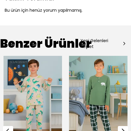
Bu ürün için henüz yorum yapılmamış.
Benzer Ürünler
Yeni Gelenleri
Keşfet