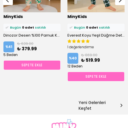
⭐️
Bu ürünü
0 kişi
favoriledi!
⭐️
Bu ürünü
0 kişi
favoriledi!
MinyKids
MinyKids
🛒
0 kişi
sepetine ekledi!
🛒
0 kişi
sepetine ekledi!
✅
Bugün
0 adet
satıldı
✅
Bugün
0 adet
satıldı
Dinozor Desen %100 Pamuk Krem Erkek Çocuk Pijama Takım
Everest Koyu Yeşil Düğme Detaylı %100 Pamuk Erkek Çocuk Pijama Takım
₺ 639.00
%
41
1 değerlendirme
₺ 379.99
5 Beden
₺ 869.00
%
40
₺ 519.99
SEPETE EKLE
12 Beden
SEPETE EKLE
Yeni Gelenleri
Keşfet