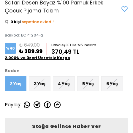
Safari Desen Beyaz %100 Pamuk Erkek
👀
Şu an
1 kişi
inceliyor!
Çocuk Pijama Takım
⭐️
Bu ürünü
0 kişi
favoriledi!
🛒
0 kişi
sepetine ekledi!
✅
Bugün
0 adet
satıldı
Barkod
:
ECPT204-2
₺ 649.00
Havale/EFT ile %5 indirim
%
40
₺ 389.99
370,49 TL
2.000₺ ve üzeri Ücretsiz Kargo
Beden
2 Yaş
3 Yaş
4 Yaş
5 Yaş
6 Yaş
Paylaş
:
Stoğa Gelince Haber Ver